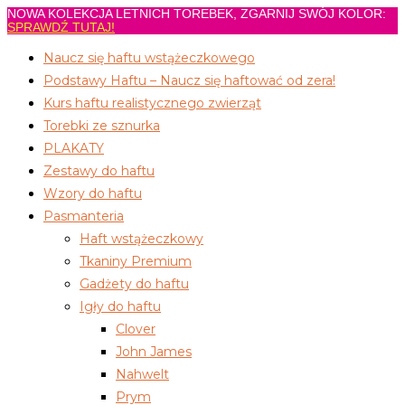
NOWA KOLEKCJA LETNICH TOREBEK, ZGARNIJ SWÓJ KOLOR:
Koniec
SPRAWDŹ TUTAJ!
treści
Naucz się haftu wstążeczkowego
Podstawy Haftu – Naucz się haftować od zera!
Kurs haftu realistycznego zwierząt
Torebki ze sznurka
PLAKATY
Zestawy do haftu
Wzory do haftu
Pasmanteria
Haft wstążeczkowy
Tkaniny Premium
Gadżety do haftu
Igły do haftu
Clover
John James
Nahwelt
Prym