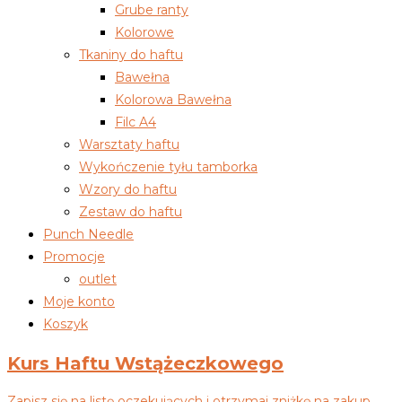
Grube ranty
Kolorowe
Tkaniny do haftu
Bawełna
Kolorowa Bawełna
Filc A4
Warsztaty haftu
Wykończenie tyłu tamborka
Wzory do haftu
Zestaw do haftu
Punch Needle
Promocje
outlet
Moje konto
Koszyk
Kurs Haftu Wstążeczkowego
Zapisz się na listę oczekujących i otrzymaj zniżkę na zakup