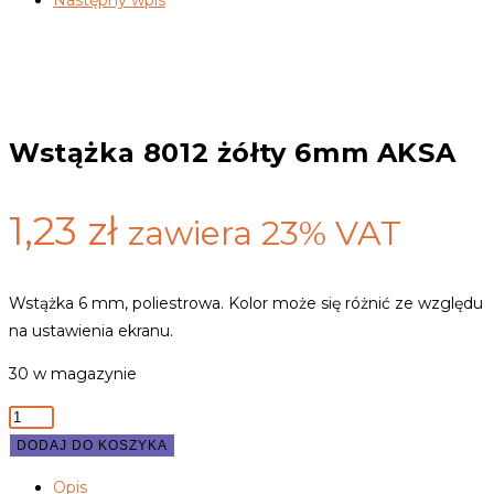
Następny wpis
Wstążka 8012 żółty 6mm AKSA
1,23
zł
zawiera 23% VAT
Wstążka 6 mm, poliestrowa. Kolor może się różnić ze względu
na ustawienia ekranu.
30 w magazynie
ilość
Wstążka
DODAJ DO KOSZYKA
8012
Opis