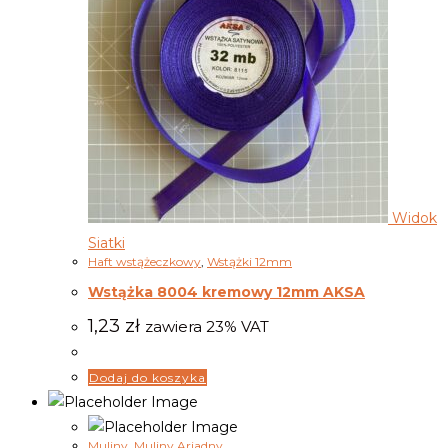
Widok
Siatki
Haft wstążeczkowy
,
Wstążki 12mm
Wstążka 8004 kremowy 12mm AKSA
1,23
zł
zawiera 23% VAT
Dodaj do koszyka
Muliny
,
Muliny Ariadny