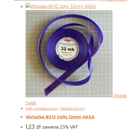
Widok
Siatki
Haft wstążeczkowy
,
Wstążki 12mm
Wstążka 8012 żółty 12mm AKSA
1,23
zł
zawiera 23% VAT