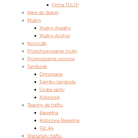
Firma TULIP
Kleje do tkanin
Muliny
Muliny Ariadny
Muliny Anchor
Nożyczki
Przechowywanie mulin
Przenoszenie wzorów
Tamborki
Drewniane
Ramko tamborki
Grube ranty
Kolorowe
Tkaniny do haftu
Bawełna
Kolorowa Bawełna
Filc A4
Warsztaty haftu