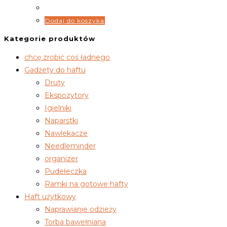
Dodaj do koszyka
Kategorie produktów
chcę zrobić coś ładnego
Gadżety do haftu
Druty
Ekspozytory
Igielniki
Naparstki
Nawlekacze
Needleminder
organizer
Pudełeczka
Ramki na gotowe hafty
Haft użytkowy
Naprawianie odzieży
Torba bawełniana