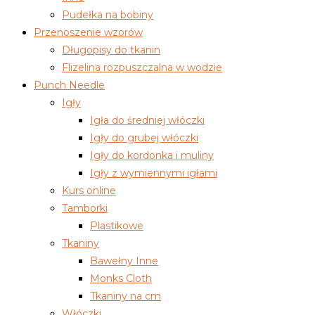
Pudełka na bobiny
Przenoszenie wzorów
Długopisy do tkanin
Flizelina rozpuszczalna w wodzie
Punch Needle
Igły
Igła do średniej włóczki
Igły do grubej włóczki
Igły do kordonka i muliny
Igły z wymiennymi igłami
Kurs online
Tamborki
Plastikowe
Tkaniny
Bawełny Inne
Monks Cloth
Tkaniny na cm
Włóczki