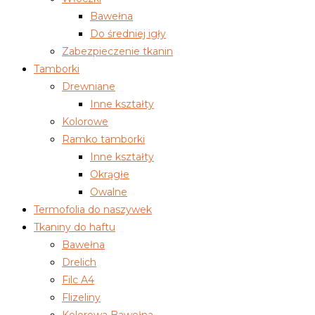
Bawełna
Do średniej igły
Zabezpieczenie tkanin
Tamborki
Drewniane
Inne kształty
Kolorowe
Ramko tamborki
Inne kształty
Okrągłe
Owalne
Termofolia do naszywek
Tkaniny do haftu
Bawełna
Drelich
Filc A4
Flizeliny
Kolorowa Bawełna