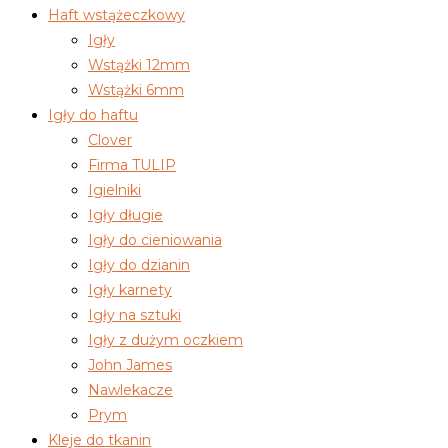
Haft wstążeczkowy
Igły
Wstążki 12mm
Wstążki 6mm
Igły do haftu
Clover
Firma TULIP
Igielniki
Igły długie
Igły do cieniowania
Igły do dzianin
Igły karnety
Igły na sztuki
Igły z dużym oczkiem
John James
Nawlekacze
Prym
Kleje do tkanin