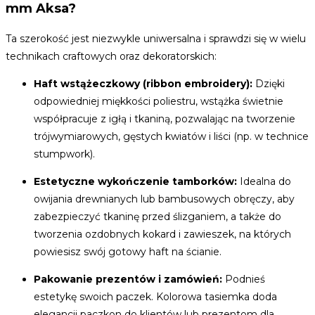
mm Aksa?
Ta szerokość jest niezwykle uniwersalna i sprawdzi się w wielu
technikach craftowych oraz dekoratorskich:
Haft wstążeczkowy (ribbon embroidery):
Dzięki
odpowiedniej miękkości poliestru, wstążka świetnie
współpracuje z igłą i tkaniną, pozwalając na tworzenie
trójwymiarowych, gęstych kwiatów i liści (np. w technice
stumpwork).
Estetyczne wykończenie tamborków:
Idealna do
owijania drewnianych lub bambusowych obręczy, aby
zabezpieczyć tkaninę przed ślizganiem, a także do
tworzenia ozdobnych kokard i zawieszek, na których
powiesisz swój gotowy haft na ścianie.
Pakowanie prezentów i zamówień:
Podnieś
estetykę swoich paczek. Kolorowa tasiemka doda
elegancji paczkon do klientów lub prezentom dla