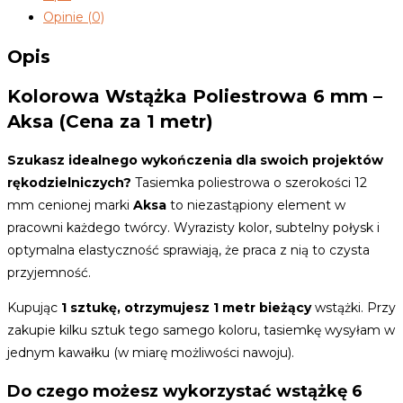
żółty
Opinie (0)
6mm
AKSA
Opis
Kolorowa Wstążka Poliestrowa 6 mm –
Aksa (Cena za 1 metr)
Szukasz idealnego wykończenia dla swoich projektów
rękodzielniczych?
Tasiemka poliestrowa o szerokości 12
mm cenionej marki
Aksa
to niezastąpiony element w
pracowni każdego twórcy. Wyrazisty kolor, subtelny połysk i
optymalna elastyczność sprawiają, że praca z nią to czysta
przyjemność.
Kupując
1 sztukę, otrzymujesz 1 metr bieżący
wstążki. Przy
zakupie kilku sztuk tego samego koloru, tasiemkę wysyłam w
jednym kawałku (w miarę możliwości nawoju).
Do czego możesz wykorzystać wstążkę 6