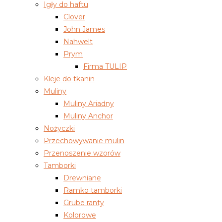
Igły do haftu
Clover
John James
Nahwelt
Prym
Firma TULIP
Kleje do tkanin
Muliny
Muliny Ariadny
Muliny Anchor
Nożyczki
Przechowywanie mulin
Przenoszenie wzorów
Tamborki
Drewniane
Ramko tamborki
Grube ranty
Kolorowe