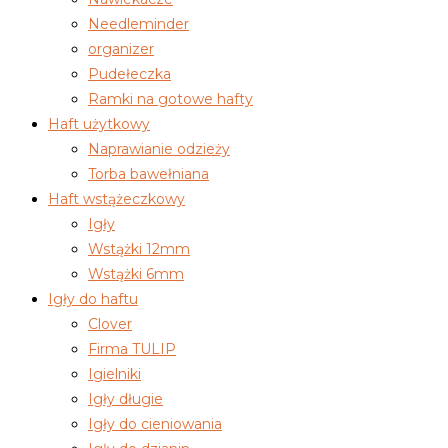
Needleminder
organizer
Pudełeczka
Ramki na gotowe hafty
Haft użytkowy
Naprawianie odzieży
Torba bawełniana
Haft wstążeczkowy
Igły
Wstążki 12mm
Wstążki 6mm
Igły do haftu
Clover
Firma TULIP
Igielniki
Igły długie
Igły do cieniowania