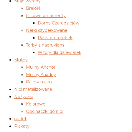
Moje wyroby
Breloki
Flicowe ornamenty
Domy Czarodziejów
Nerki szydełkowane
Paski do torebek
Torby z nadrukiem
Wzory dla dziewiarek
Muliny
Muliny Anchor
Muliny Ariadny
Palety mulin
Nici metalizowane
Nożyczki
Kolorowe
Obcinaczki do nici
outlet
Plakaty