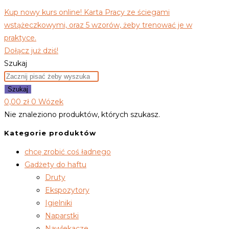
Kup nowy kurs online! Karta Pracy ze ściegami
wstążeczkowymi, oraz 5 wzorów, żeby trenować je w
praktyce.
Dołącz już dziś!
Szukaj
Szukaj
0,00
zł
0
Wózek
Nie znaleziono produktów, których szukasz.
Kategorie produktów
chcę zrobić coś ładnego
Gadżety do haftu
Druty
Ekspozytory
Igielniki
Naparstki
Nawlekacze