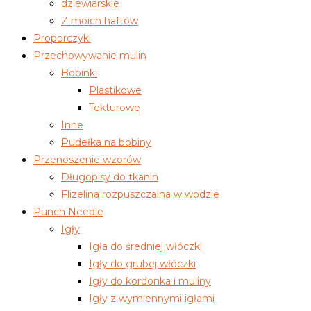
dziewiarskie
Z moich haftów
Proporczyki
Przechowywanie mulin
Bobinki
Plastikowe
Tekturowe
Inne
Pudełka na bobiny
Przenoszenie wzorów
Długopisy do tkanin
Flizelina rozpuszczalna w wodzie
Punch Needle
Igły
Igła do średniej włóczki
Igły do grubej włóczki
Igły do kordonka i muliny
Igły z wymiennymi igłami