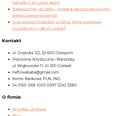
hafciarki (i do czego służą)
Najlepsze igły do haftu – poradnik dla początkujących i
średniozaawansowanych
5 najczęstszych błędów w hafcie, które popełniają
początkujący (i jak ich unikać!)
Kontakt
ul. Grojecka 122, 32-600 Oświęcim
Pracownia Artystyczna i Warsztaty
ul. Wojkowicka 11, 41-250 Czeladź
haftowababa@gmail.com
Konto Bankowe PLN, ING:
34 1050 1269 1000 0097 3242 3380
O firmie
Wysyłka i dostawa
Blog