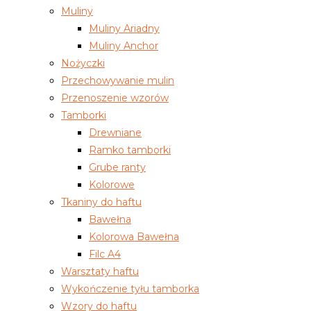
Muliny
Muliny Ariadny
Muliny Anchor
Nożyczki
Przechowywanie mulin
Przenoszenie wzorów
Tamborki
Drewniane
Ramko tamborki
Grube ranty
Kolorowe
Tkaniny do haftu
Bawełna
Kolorowa Bawełna
Filc A4
Warsztaty haftu
Wykończenie tyłu tamborka
Wzory do haftu