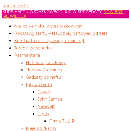
Koniec treści
KURS HAFTU WSTĄŻKOWEGO JUŻ W SPRZEDAŻY,
DOWIEDŹ
SIĘ WIĘCEJ!
Naucz się haftu wstążeczkowego
Podstawy Haftu – Naucz się haftować od zera!
Kurs haftu realistycznego zwierząt
Torebki ze sznurka
Pasmanteria
Haft wstążeczkowy
Tkaniny Premium
Gadżety do haftu
Igły do haftu
Clover
John James
Nahwelt
Prym
Firma TULIP
Kleje do tkanin