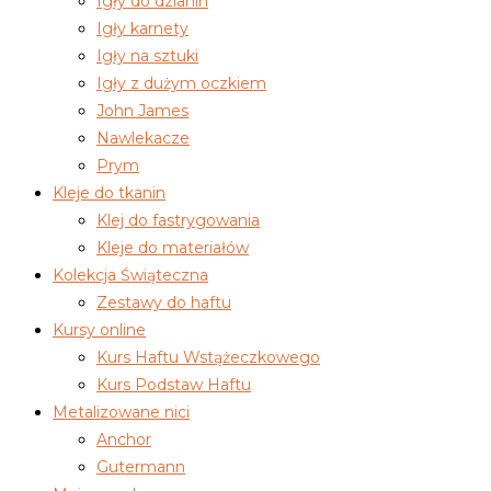
Igły do dzianin
Igły karnety
Igły na sztuki
Igły z dużym oczkiem
John James
Nawlekacze
Prym
Kleje do tkanin
Klej do fastrygowania
Kleje do materiałów
Kolekcja Świąteczna
Zestawy do haftu
Kursy online
Kurs Haftu Wstążeczkowego
Kurs Podstaw Haftu
Metalizowane nici
Anchor
Gutermann