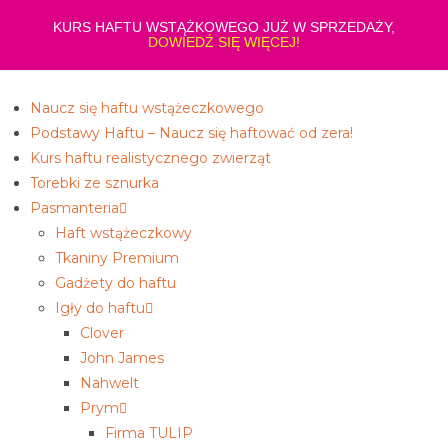
KURS HAFTU WSTĄŻKOWEGO JUŻ W SPRZEDAŻY,
DOWIEDŹ SIĘ WIĘCEJ!
Naucz się haftu wstążeczkowego
Podstawy Haftu – Naucz się haftować od zera!
Kurs haftu realistycznego zwierząt
Torebki ze sznurka
Pasmanteria
Haft wstążeczkowy
Tkaniny Premium
Gadżety do haftu
Igły do haftu
Clover
John James
Nahwelt
Prym
Firma TULIP