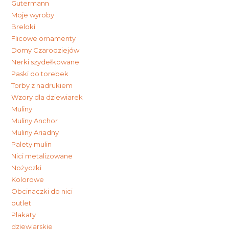
Gutermann
Moje wyroby
Breloki
Flicowe ornamenty
Domy Czarodziejów
Nerki szydełkowane
Paski do torebek
Torby z nadrukiem
Wzory dla dziewiarek
Muliny
Muliny Anchor
Muliny Ariadny
Palety mulin
Nici metalizowane
Nożyczki
Kolorowe
Obcinaczki do nici
outlet
Plakaty
dziewiarskie