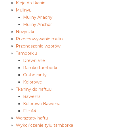
Kleje do tkanin
Muliny
Muliny Ariadny
Muliny Anchor
Nożyczki
Przechowywanie mulin
Przenoszenie wzorów
Tamborki
Drewniane
Ramko tamborki
Grube ranty
Kolorowe
Tkaniny do haftu
Bawełna
Kolorowa Bawełna
Filc A4
Warsztaty haftu
Wykończenie tyłu tamborka