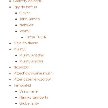
Gadżety do haftu
Igły do haftu
Clover
John James
Nahwelt
Prym
Firma TULIP
Kleje do tkanin
Muliny
Muliny Ariadny
Muliny Anchor
Nożyczki
Przechowywanie mulin
Przenoszenie wzorów
Tamborki
Drewniane
Ramko tamborki
Grube ranty