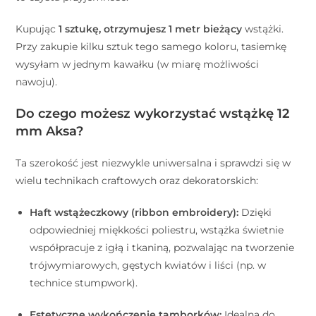
Kupując
1 sztukę, otrzymujesz 1 metr bieżący
wstążki.
Przy zakupie kilku sztuk tego samego koloru, tasiemkę
wysyłam w jednym kawałku (w miarę możliwości
nawoju).
Do czego możesz wykorzystać wstążkę 12
mm Aksa?
Ta szerokość jest niezwykle uniwersalna i sprawdzi się w
wielu technikach craftowych oraz dekoratorskich:
Haft wstążeczkowy (ribbon embroidery):
Dzięki
odpowiedniej miękkości poliestru, wstążka świetnie
współpracuje z igłą i tkaniną, pozwalając na tworzenie
trójwymiarowych, gęstych kwiatów i liści (np. w
technice stumpwork).
Estetyczne wykończenie tamborków:
Idealna do