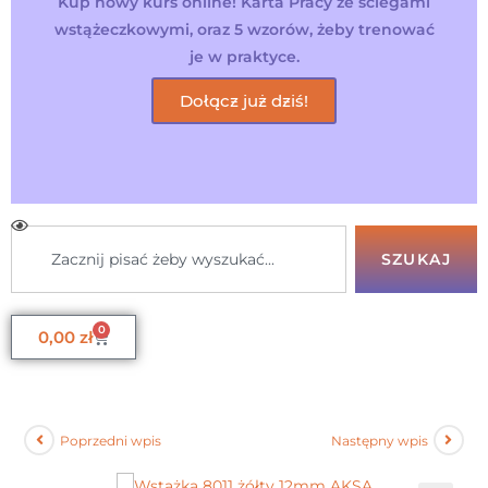
Kup nowy kurs online! Karta Pracy ze ściegami
wstążeczkowymi, oraz 5 wzorów, żeby trenować
je w praktyce.
Dołącz już dziś!
SZUKAJ
0
0,00
zł
Poprzedni wpis
Następny wpis