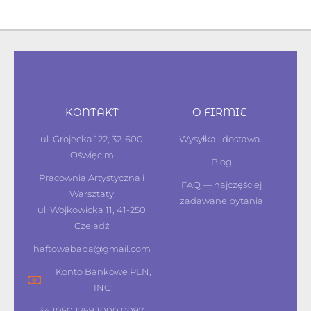
KONTAKT
O FIRMIE
ul. Grojecka 122, 32-600
Wysyłka i dostawa
Oświęcim
Blog
Pracownia Artystyczna i
FAQ — najczęściej
Warsztaty
zadawane pytania
ul. Wojkowicka 11, 41-250
Czeladź
haftowababa@gmail.com
Konto Bankowe PLN,
ING:
34 1050 1269 1000 0097