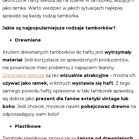
ukończone hafty wiesza się na ścianie w tamborku, służącym
jako ramka. Warto wiedzieć w jakich sytuacjach najlepiej
sprawdzi się każdy rodzaj tamborka.
Jakie są najpopularniejsze rodzaje tamborków?
Drewniane
Atutem drewnianych tamborków do haftu jest
wytrzymały
materiał
. Jeśli korzystacie ze sprawdzonych producentów,
nie powinniście mieć problemu z napięciem tkaniny.
Drewniane obręcze
są też
wizualnie atrakcyjne
– można ich
używać jako ramek,
w których
wystawia się haft
. Z tego
samego powodu hafty oprawione w taki tamborek sprawdzą
się dobrze jako
prezent dla fanów estetyki vintage lub
boho
. Jeśli chcecie, możecie nawet
pobejcować drewno
na
odpowiadający wam kolor!
Plastikowe
Tamborki plastikowe zazwyczaj są
tańsze od drewnianych
,