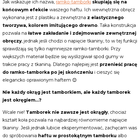
Jak wskazuje ich nazwa,
ramko-tamborki
skupiają się na
końcowym efekcie
waszego haftu. Ich wewnętrzna obręcz
wykonana jest z plastiku a zewnętrzna
z elastycznego
tworzywa, kolorem imitującego drewno
. Taka konstrukcja
pozwala na
łatwe zakładanie i zdejmowanie zewnętrznej
obręczy
, jednak jeśli chodzi o napięcie tkaniny, to w tej funkcji
sprawdzają się tylko najmniejsze ramko-tamborki. Przy
większych materiał będzie się wyślizgiwał spod gumy w
trakcie pracy z tkaniną. Dlatego najlepiej jest
przenieść pracę
do ramko-tamborka po jej skończeniu
i cieszyć się
elegancko oprawionym haftem
😊
Nie każdy okrąg jest tamborkiem, ale każdy tamborek
jest okręgiem…?
Wcale nie!
Tamborek nie zawsze jest okrągły
, chociaż
kształt koła pozwala na najbardziej równomierne napięcie
tkaniny. Jeśli jednak lubicie eksperymentować, zachęcam was
do spróbowania
haftu w prostokątnym tamborku
albo