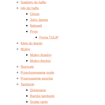
Gadżety do haftu
Igły do haftu
Clover
John James
Nahwelt
Prym
Firma TULIP
Kleje do tkanin
Muliny
Muliny Ariadny
Muliny Anchor
Nożyczki
Przechowywanie mulin
Przenoszenie wzorów
Tamborki
Drewniane
Ramko tamborki
Grube ranty