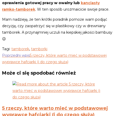
oprawienia gotowej pracy w owalny lub
kanciasty
ramko-tamborek
. W ten sposób urozmaicicie swoje prace.
Mam nadzieję, że ten krótki poradnik pomoże wam podjąć
decyzję, czy zaopatrzyć się w plastikowy czy w drewniany
tamborek. A przynajmniej uczuli na kiepskiej jakości bambusy
😉
Tagi
:
tamborek
,
tamborki
artykuły
Poprzedni wpis
5 rzeczy, które warto mieć w podstawowej
wyprawce hafciarki (i do czego służą)
Może ci się spodobać również
5 rzeczy, które warto mieć w podstawowej
wyprawce hafciarki (i do czego służą)