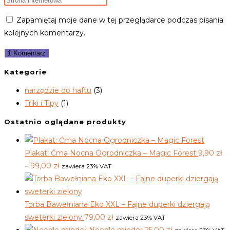
or
email
mobilne
Zapamiętaj moje dane w tej przeglądarce podczas pisania
username
address
(opcjonalnie)
kolejnych komentarzy.
to
to
comment
comment
Kategorie
narzędzie do haftu
(3)
Triki i Tipy
(1)
Ostatnio oglądane produkty
Plakat: Ćma Nocna Ogrodniczka – Magic Forest
9,90
zł
Zakres
–
99,00
zł
zawiera 23% VAT
cen:
od
9,90 zł
Torba Bawełniana Eko XXL – Fajne duperki dziergają
do
sweterki zielony
79,00
zł
zawiera 23% VAT
99,00 zł