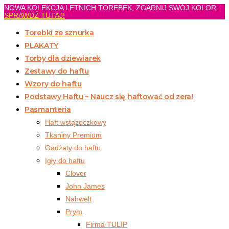
NOWA KOLEKCJA LETNICH TOREBEK, ZGARNIJ SWÓJ KOLOR:
Koniec
SPRAWDŹ TUTAJ!
treści
Torebki ze sznurka
PLAKATY
Torby dla dziewiarek
Zestawy do haftu
Wzory do haftu
Podstawy Haftu – Naucz się haftować od zera!
Pasmanteria
Haft wstążeczkowy
Tkaniny Premium
Gadżety do haftu
Igły do haftu
Clover
John James
Nahwelt
Prym
Firma TULIP