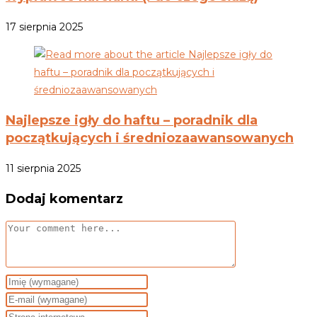
17 sierpnia 2025
Najlepsze igły do haftu – poradnik dla
początkujących i średniozaawansowanych
11 sierpnia 2025
Dodaj komentarz
Komentarze
Enter
your
Enter
name
your
Urządzenia