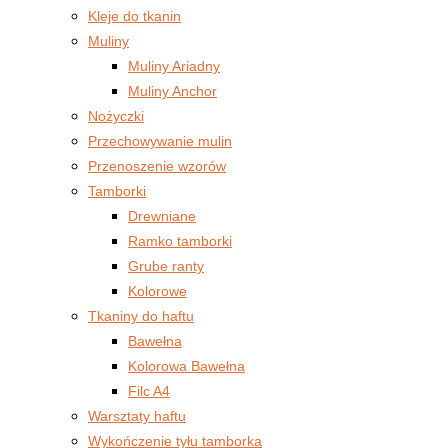
Kleje do tkanin
Muliny
Muliny Ariadny
Muliny Anchor
Nożyczki
Przechowywanie mulin
Przenoszenie wzorów
Tamborki
Drewniane
Ramko tamborki
Grube ranty
Kolorowe
Tkaniny do haftu
Bawełna
Kolorowa Bawełna
Filc A4
Warsztaty haftu
Wykończenie tyłu tamborka