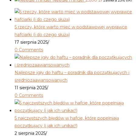
Needle minder
25,00
zł
zawiera 23% VAT
5 rzeczy, które warto mieć w podstawowej wyprawce
hafciarki (i do czego służą)
17 sierpnia 2025
/
0 Comments
Najlepsze igły do haftu – poradnik dla początkujących i
średniozaawansowanych
11 sierpnia 2025
/
0 Comments
5 najczęstszych błędów w hafcie, które popełniają
początkujący (i jak ich unikać!)
2 sierpnia 2025
/