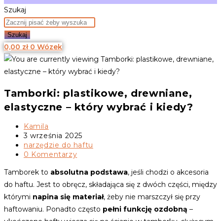
Szukaj
Szukaj
0,00
zł
0
Wózek
Tamborki: plastikowe, drewniane,
elastyczne – który wybrać i kiedy?
Post
Kamila
author:
Post
3 września 2025
published:
Post
narzędzie do haftu
category:
Post
0 Komentarzy
comments:
Tamborek to
absolutna podstawa
, jeśli chodzi o akcesoria
do haftu. Jest to obręcz, składająca się z dwóch części, między
którymi
napina się materiał
, żeby nie marszczył się przy
haftowaniu. Ponadto często
pełni funkcję ozdobną
–