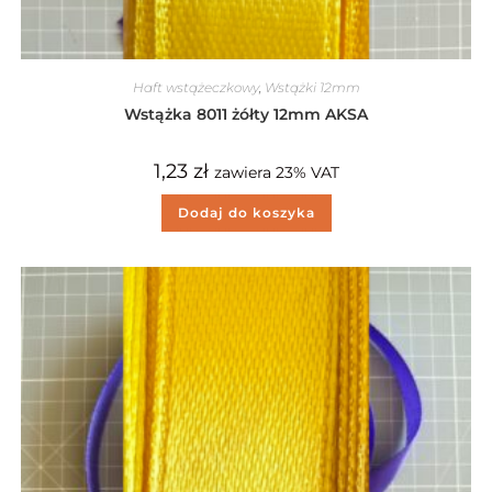
Haft wstążeczkowy
,
Wstążki 12mm
Wstążka 8011 żółty 12mm AKSA
1,23
zł
zawiera 23% VAT
Dodaj do koszyka