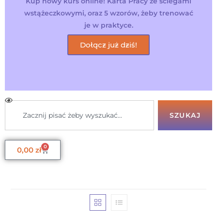
Kup nowy kurs online! Karta Pracy ze ściegami
wstążeczkowymi, oraz 5 wzorów, żeby trenować
je w praktyce.
Dołącz już dziś!
SZUKAJ
0
0,00
zł