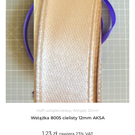
Haft wstążeczkowy
,
Wstążki 12mm
Wstążka 8005 cielisty 12mm AKSA
1,23
zł
zawiera 23% VAT