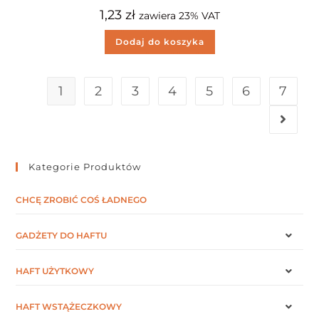
1,23
zł
zawiera 23% VAT
Dodaj do koszyka
1
2
3
4
5
6
7
Kategorie Produktów
CHCĘ ZROBIĆ COŚ ŁADNEGO
GADŻETY DO HAFTU
HAFT UŻYTKOWY
HAFT WSTĄŻECZKOWY