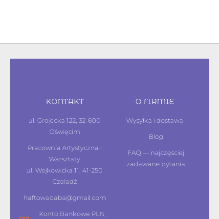
KONTAKT
O FIRMIE
ul. Grojecka 122, 32-600
Wysyłka i dostawa
Oświęcim
Blog
Pracownia Artystyczna i
FAQ — najczęściej
Warsztaty
zadawane pytania
ul. Wojkowicka 11, 41-250
Czeladź
haftowababa@gmail.com
Konto Bankowe PLN,