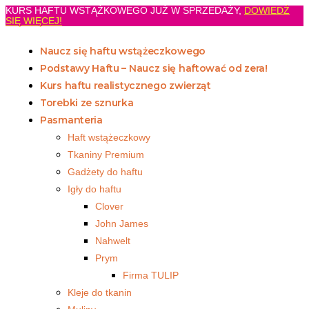
KURS HAFTU WSTĄŻKOWEGO JUŻ W SPRZEDAŻY,
DOWIEDŹ
SIĘ WIĘCEJ!
Naucz się haftu wstążeczkowego
Podstawy Haftu – Naucz się haftować od zera!
Kurs haftu realistycznego zwierząt
Torebki ze sznurka
Pasmanteria
Haft wstążeczkowy
Tkaniny Premium
Gadżety do haftu
Igły do haftu
Clover
John James
Nahwelt
Prym
Firma TULIP
Kleje do tkanin