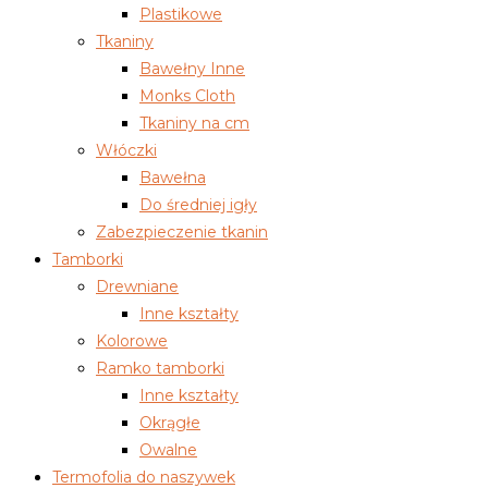
Plastikowe
Tkaniny
Bawełny Inne
Monks Cloth
Tkaniny na cm
Włóczki
Bawełna
Do średniej igły
Zabezpieczenie tkanin
Tamborki
Drewniane
Inne kształty
Kolorowe
Ramko tamborki
Inne kształty
Okrągłe
Owalne
Termofolia do naszywek