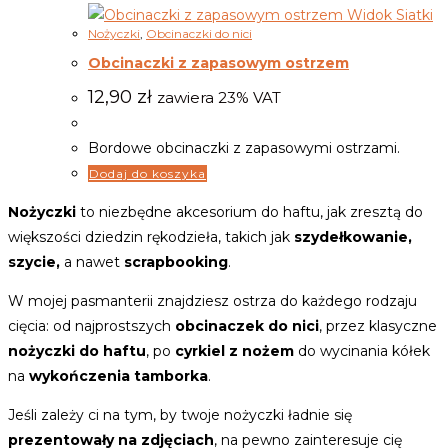
Widok Siatki
Nożyczki
,
Obcinaczki do nici
Obcinaczki z zapasowym ostrzem
12,90
zł
zawiera 23% VAT
Bordowe obcinaczki z zapasowymi ostrzami.
Dodaj do koszyka
Nożyczki
to niezbędne akcesorium do haftu, jak zresztą do
większości dziedzin rękodzieła, takich jak
szydełkowanie,
szycie,
a nawet
scrapbooking
.
W mojej pasmanterii znajdziesz ostrza do każdego rodzaju
cięcia: od najprostszych
obcinaczek do nici
, przez klasyczne
nożyczki do haftu
, po
cyrkiel z nożem
do wycinania kółek
na
wykończenia tamborka
.
Jeśli zależy ci na tym, by twoje nożyczki ładnie się
prezentowały na zdjęciach
, na pewno zainteresuje cię