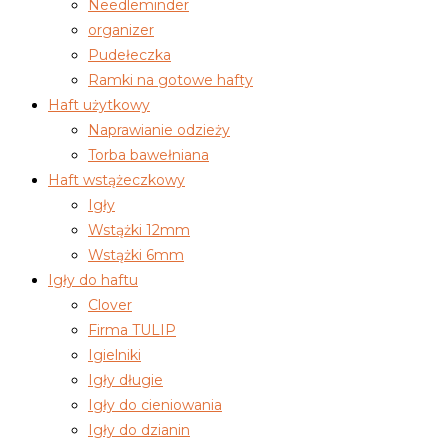
Needleminder
organizer
Pudełeczka
Ramki na gotowe hafty
Haft użytkowy
Naprawianie odzieży
Torba bawełniana
Haft wstążeczkowy
Igły
Wstążki 12mm
Wstążki 6mm
Igły do haftu
Clover
Firma TULIP
Igielniki
Igły długie
Igły do cieniowania
Igły do dzianin