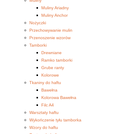
Muliny
Muliny Ariadny
Muliny Anchor
Nożyczki
Przechowywanie mulin
Przenoszenie wzorów
Tamborki
Drewniane
Ramko tamborki
Grube ranty
Kolorowe
Tkaniny do haftu
Bawełna
Kolorowa Bawełna
Filc A4
Warsztaty haftu
Wykończenie tyłu tamborka
Wzory do haftu