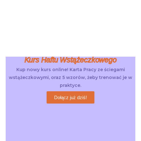
Kurs Haftu Wstążeczkowego
Kup nowy kurs online! Karta Pracy ze ściegami
wstążeczkowymi, oraz 5 wzorów, żeby trenować je w
praktyce.
Dołącz już dziś!