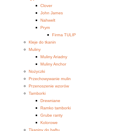
Clover
John James
Nahwelt
Prym
Firma TULIP
Kleje do tkanin
Muliny
Muliny Ariadny
Muliny Anchor
Nożyczki
Przechowywanie mulin
Przenoszenie wzorów
Tamborki
Drewniane
Ramko tamborki
Grube ranty
Kolorowe
Tkaniny do haftu