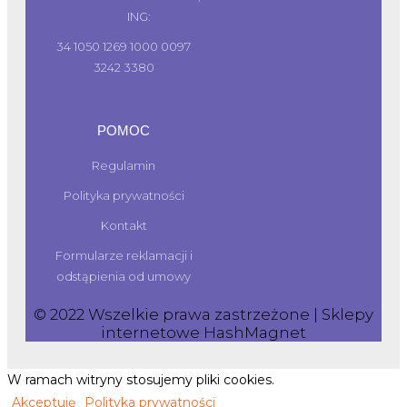
ING:
34 1050 1269 1000 0097
3242 3380
POMOC
Regulamin
Polityka prywatności
Kontakt
Formularze reklamacji i
odstąpienia od umowy
© 2022 Wszelkie prawa zastrzeżone | Sklepy
internetowe
HashMagnet
W ramach witryny stosujemy pliki cookies.
Akceptuję
Polityka prywatności