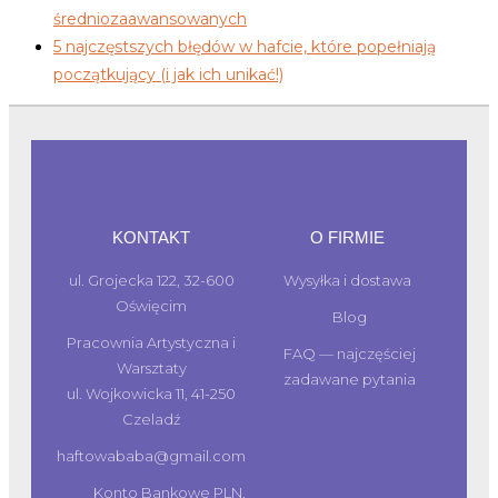
średniozaawansowanych
5 najczęstszych błędów w hafcie, które popełniają
początkujący (i jak ich unikać!)
KONTAKT
O FIRMIE
ul. Grojecka 122, 32-600
Wysyłka i dostawa
Oświęcim
Blog
Pracownia Artystyczna i
FAQ — najczęściej
Warsztaty
zadawane pytania
ul. Wojkowicka 11, 41-250
Czeladź
haftowababa@gmail.com
Konto Bankowe PLN,