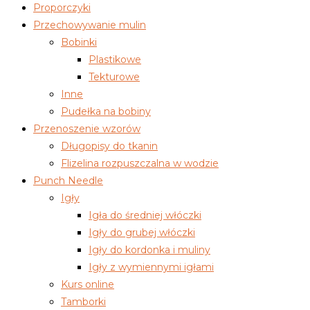
Proporczyki
Przechowywanie mulin
Bobinki
Plastikowe
Tekturowe
Inne
Pudełka na bobiny
Przenoszenie wzorów
Długopisy do tkanin
Flizelina rozpuszczalna w wodzie
Punch Needle
Igły
Igła do średniej włóczki
Igły do grubej włóczki
Igły do kordonka i muliny
Igły z wymiennymi igłami
Kurs online
Tamborki