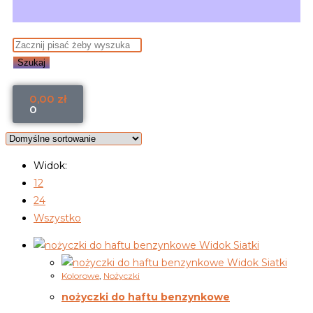
Szukaj
0,00
zł
0
Widok:
12
24
Wszystko
Widok Siatki
Widok Siatki
Kolorowe
,
Nożyczki
nożyczki do haftu benzynkowe