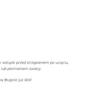
 wstążki przed strzępieniem po ucięciu,
ą lub płomieniem świecy.
 długość już dziś!