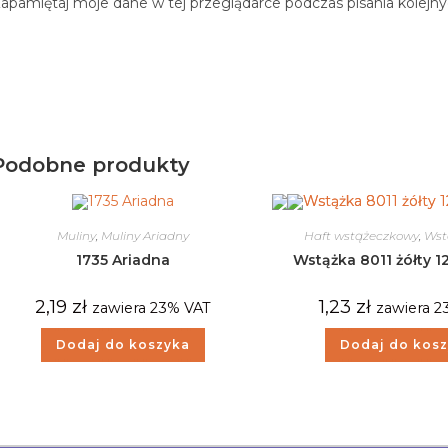
apamiętaj moje dane w tej przeglądarce podczas pisania kolejn
Podobne produkty
Muliny
,
Muliny Ariadny
Haft wstążeczkowy
,
Wst
1735 Ariadna
Wstążka 8011 żółty
2,19
zł
1,23
zł
zawiera 23% VAT
zawiera 2
Dodaj do koszyka
Dodaj do kos