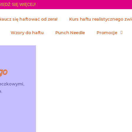
IEDŹ SIĘ WIĘCEJ!
Naucz się haftować od zera!
Kurs haftu realistycznego zwi
Wzory do haftu
Punch Needle
Promocje
go
żeczkowymi,
.