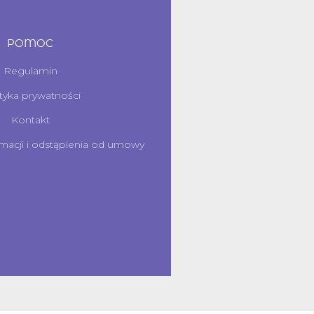
POMOC
Regulamin
ityka prywatności
Kontakt
macji i odstąpienia od umowy