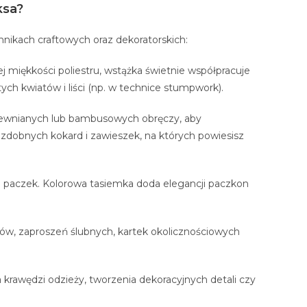
ksa?
chnikach craftowych oraz dekoratorskich:
j miękkości poliestru, wstążka świetnie współpracuje
ych kwiatów i liści (np. w technice stumpwork).
drewnianych lub bambusowych obręczy, aby
ozdobnych kokard i zawieszek, na których powiesisz
 paczek. Kolorowa tasiemka doda elegancji paczkon
w, zaproszeń ślubnych, kartek okolicznościowych
krawędzi odzieży, tworzenia dekoracyjnych detali czy