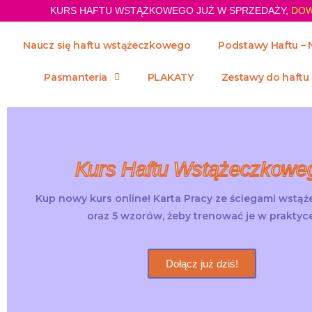
KURS HAFTU WSTĄŻKOWEGO JUŻ W SPRZEDAŻY,
DOW
Naucz się haftu wstążeczkowego
Podstawy Haftu – 
Pasmanteria
PLAKATY
Zestawy do haftu
Kurs Haftu Wstążeczkowe
Kup nowy kurs online! Karta Pracy ze ściegami wstą
oraz 5 wzorów, żeby trenować je w praktyce
Dołącz już dziś!