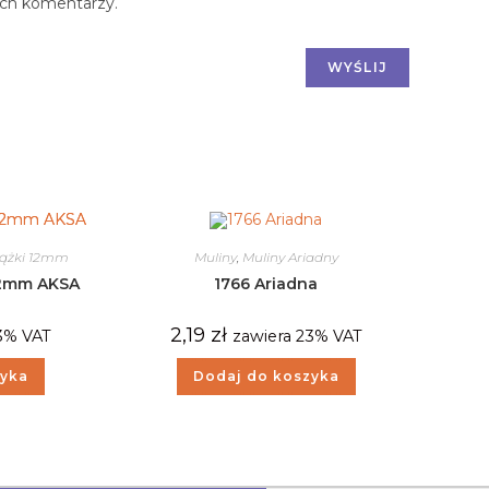
ych komentarzy.
ążki 12mm
Muliny
,
Muliny Ariadny
 12mm AKSA
1766 Ariadna
2,19
zł
3% VAT
zawiera 23% VAT
zyka
Dodaj do koszyka