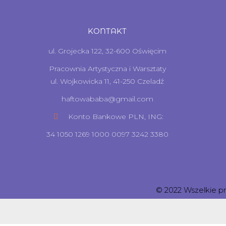
KONTAKT
ul. Grojecka 122, 32-600 Oświęcim
Pracownia Artystyczna i Warsztaty
ul. Wojkowicka 11, 41-250 Czeladź
haftowababa@gmail.com
Konto Bankowe PLN, ING:
34 1050 1269 1000 0097 3242 3380
© 2022 Wszelkie p