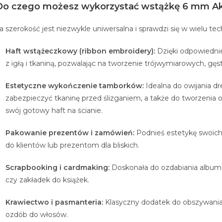
Do czego możesz wykorzystać wstążkę 6 mm A
a szerokość jest niezwykle uniwersalna i sprawdzi się w wielu te
Haft wstążeczkowy (ribbon embroidery):
Dzięki odpowiednie
z igłą i tkaniną, pozwalając na tworzenie trójwymiarowych, gęst
Estetyczne wykończenie tamborków:
Idealna do owijania 
zabezpieczyć tkaninę przed ślizganiem, a także do tworzenia 
swój gotowy haft na ścianie.
Pakowanie prezentów i zamówień:
Podnieś estetykę swoich
do klientów lub prezentom dla bliskich.
Scrapbooking i cardmaking:
Doskonała do ozdabiania albumó
czy zakładek do książek.
Krawiectwo i pasmanteria:
Klasyczny dodatek do obszywania 
ozdób do włosów.