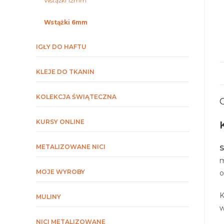
Wstążki 12mm
Wstążki 6mm
IGŁY DO HAFTU
KLEJE DO TKANIN
KOLEKCJA ŚWIĄTECZNA
KURSY ONLINE
METALIZOWANE NICI
S
m
MOJE WYROBY
o
K
MULINY
w
NICI METALIZOWANE