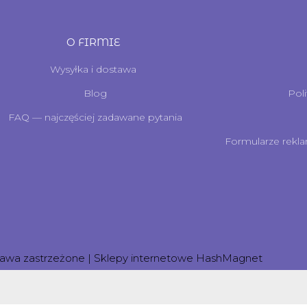
O FIRMIE
Wysyłka i dostawa
Blog
Pol
FAQ — najczęściej zadawane pytania
Formularze rekla
rawa zastrzeżone | Sklepy internetowe
HashMagnet