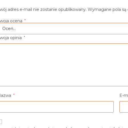
wój adres e-mail nie zostanie opublikowany.
Wymagane pola są
woja ocena
*
woja opinia
*
Nazwa
*
E-m