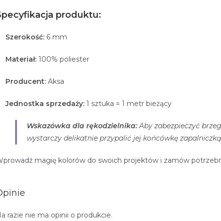
Specyfikacja produktu:
Szerokość:
6 mm
Materiał:
100% poliester
Producent:
Aksa
Jednostka sprzedaży:
1 sztuka = 1 metr bieżący
Wskazówka dla rękodzielnika:
Aby zabezpieczyć brzegi
wystarczy delikatnie przypalić jej końcówkę zapalniczk
prowadź magię kolorów do swoich projektów i zamów potrzebną
Opinie
a razie nie ma opinii o produkcie.