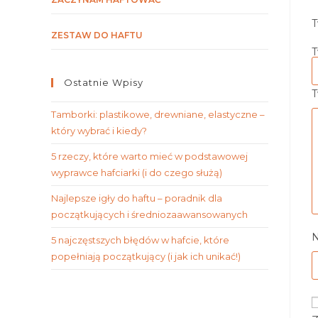
T
ZESTAW DO HAFTU
T
Ostatnie Wpisy
T
Tamborki: plastikowe, drewniane, elastyczne –
który wybrać i kiedy?
5 rzeczy, które warto mieć w podstawowej
wyprawce hafciarki (i do czego służą)
Najlepsze igły do haftu – poradnik dla
początkujących i średniozaawansowanych
5 najczęstszych błędów w hafcie, które
popełniają początkujący (i jak ich unikać!)