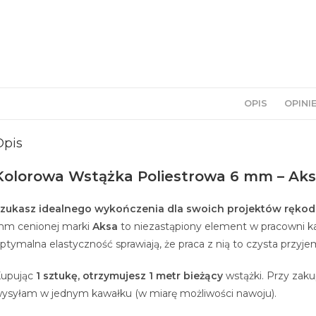
OPIS
OPINIE
Opis
Kolorowa Wstążka Poliestrowa 6 mm – Aksa
zukasz idealnego wykończenia dla swoich projektów rękod
m cenionej marki
Aksa
to niezastąpiony element w pracowni każ
ptymalna elastyczność sprawiają, że praca z nią to czysta przyj
upując
1 sztukę, otrzymujesz 1 metr bieżący
wstążki. Przy zaku
ysyłam w jednym kawałku (w miarę możliwości nawoju).