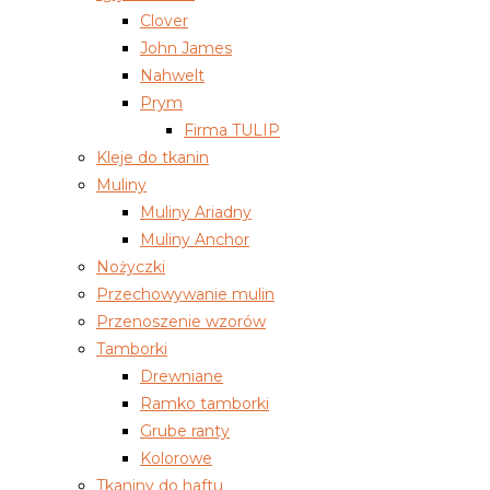
Clover
John James
Nahwelt
Prym
Firma TULIP
Kleje do tkanin
Muliny
Muliny Ariadny
Muliny Anchor
Nożyczki
Przechowywanie mulin
Przenoszenie wzorów
Tamborki
Drewniane
Ramko tamborki
Grube ranty
Kolorowe
Tkaniny do haftu