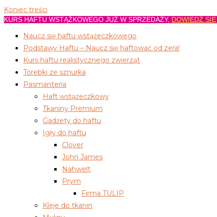
Koniec treści
KURS HAFTU WSTĄŻKOWEGO JUŻ W SPRZEDAŻY,
DOWIEDŹ SIĘ
Naucz się haftu wstążeczkowego
Podstawy Haftu – Naucz się haftować od zera!
Kurs haftu realistycznego zwierząt
Torebki ze sznurka
Pasmanteria
Haft wstążeczkowy
Tkaniny Premium
Gadżety do haftu
Igły do haftu
Clover
John James
Nahwelt
Prym
Firma TULIP
Kleje do tkanin