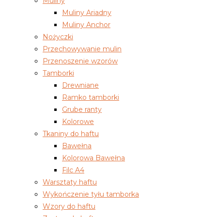
Muliny
Muliny Ariadny
Muliny Anchor
Nożyczki
Przechowywanie mulin
Przenoszenie wzorów
Tamborki
Drewniane
Ramko tamborki
Grube ranty
Kolorowe
Tkaniny do haftu
Bawełna
Kolorowa Bawełna
Filc A4
Warsztaty haftu
Wykończenie tyłu tamborka
Wzory do haftu