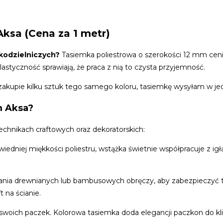
ksa (Cena za 1 metr)
kodzielniczych?
Tasiemka poliestrowa o szerokości 12 mm cen
astyczność sprawiają, że praca z nią to czysta przyjemność.
 zakupie kilku sztuk tego samego koloru, tasiemkę wysyłam w j
m Aksa?
technikach craftowych oraz dekoratorskich:
iedniej miękkości poliestru, wstążka świetnie współpracuje z igł
jania drewnianych lub bambusowych obręczy, aby zabezpieczyć t
 na ścianie.
woich paczek. Kolorowa tasiemka doda elegancji paczkon do kli