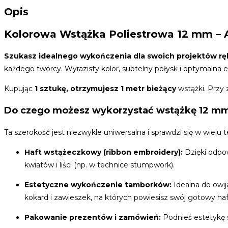
Opis
Kolorowa Wstążka Poliestrowa 12 mm – A
Szukasz idealnego wykończenia dla swoich projektów rę
każdego twórcy. Wyrazisty kolor, subtelny połysk i optymalna el
Kupując
1 sztukę, otrzymujesz 1 metr bieżący
wstążki. Przy
Do czego możesz wykorzystać wstążkę 12 m
Ta szerokość jest niezwykle uniwersalna i sprawdzi się w wielu 
Haft wstążeczkowy (ribbon embroidery):
Dzięki odpow
kwiatów i liści (np. w technice stumpwork).
Estetyczne wykończenie tamborków:
Idealna do owi
kokard i zawieszek, na których powiesisz swój gotowy haft
Pakowanie prezentów i zamówień:
Podnieś estetykę s