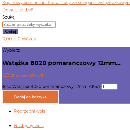
Kup nowy kurs online! Karta Pracy ze ściegami wstążeczkowymi
Dołącz już dziś!
Szukaj
Szukaj
0,00
zł
0
Wózek
Wybierz:
Wstążka 8020 pomarańczowy 12mm…
1,23
zł
zawiera 23% VAT
ilość Wstążka 8020 pomarańczowy 12mm AKSA
Dodaj do koszyka
Poprzedni wpis
Następny wpis