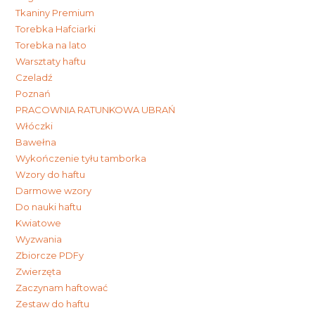
Tkaniny Premium
Torebka Hafciarki
Torebka na lato
Warsztaty haftu
Czeladź
Poznań
PRACOWNIA RATUNKOWA UBRAŃ
Włóczki
Bawełna
Wykończenie tyłu tamborka
Wzory do haftu
Darmowe wzory
Do nauki haftu
Kwiatowe
Wyzwania
Zbiorcze PDFy
Zwierzęta
Zaczynam haftować
Zestaw do haftu