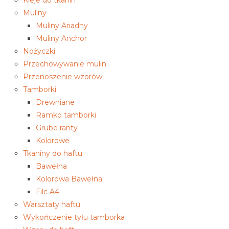
Kleje do tkanin
Muliny
Muliny Ariadny
Muliny Anchor
Nożyczki
Przechowywanie mulin
Przenoszenie wzorów
Tamborki
Drewniane
Ramko tamborki
Grube ranty
Kolorowe
Tkaniny do haftu
Bawełna
Kolorowa Bawełna
Filc A4
Warsztaty haftu
Wykończenie tyłu tamborka