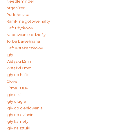
Needleminder
organizer
Pudełeczka
Ramki na gotowe hafty
Haft użytkowy
Naprawianie odzieży
Torba bawełniana
Haft wstążeczkowy
Igły
Wstążki 12mm
Wstążki 6mm
Igły do haftu
Clover
Firma TULIP
Igielniki
Igły długie
Igły do cieniowania
Igły do dzianin
Igły karnety
Igły na sztuki