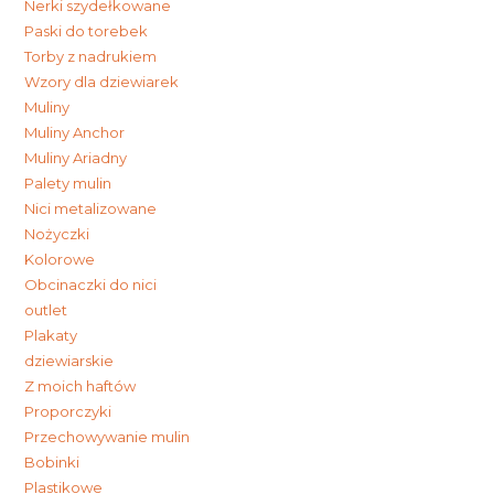
Nerki szydełkowane
Paski do torebek
Torby z nadrukiem
Wzory dla dziewiarek
Muliny
Muliny Anchor
Muliny Ariadny
Palety mulin
Nici metalizowane
Nożyczki
Kolorowe
Obcinaczki do nici
outlet
Plakaty
dziewiarskie
Z moich haftów
Proporczyki
Przechowywanie mulin
Bobinki
Plastikowe