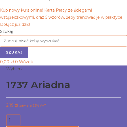
Kup nowy kurs online! Karta Pracy ze ściegami
wstążeczkowymi, oraz 5 wzorów, żeby trenować je w praktyce.
Dołącz już dziś!
Szukaj
SZUKAJ
0,00
zł
0
Wózek
Wybierz:
1737 Ariadna
2,19
zł
zawiera 23% VAT
ilość
1737