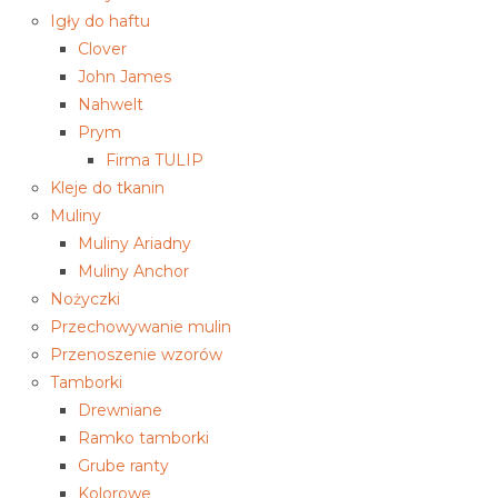
Igły do haftu
Clover
John James
Nahwelt
Prym
Firma TULIP
Kleje do tkanin
Muliny
Muliny Ariadny
Muliny Anchor
Nożyczki
Przechowywanie mulin
Przenoszenie wzorów
Tamborki
Drewniane
Ramko tamborki
Grube ranty
Kolorowe