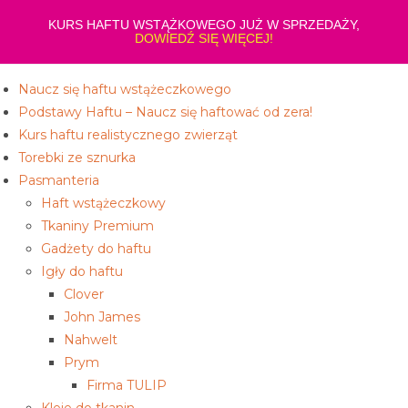
Koniec
KURS HAFTU WSTĄŻKOWEGO JUŻ W SPRZEDAŻY,
treści
DOWIEDŹ SIĘ WIĘCEJ!
Naucz się haftu wstążeczkowego
Podstawy Haftu – Naucz się haftować od zera!
Kurs haftu realistycznego zwierząt
Torebki ze sznurka
Pasmanteria
Haft wstążeczkowy
Tkaniny Premium
Gadżety do haftu
Igły do haftu
Clover
John James
Nahwelt
Prym
Firma TULIP