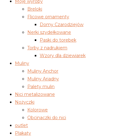
Moje wyroby
Breloki
Flicowe ornamenty
Domy Czarodziejów
Nerki szydełkowane
Paski do torebek
Torby z nadrukiem
Wzory dla dziewiarek
Muliny
Muliny Anchor
Muliny Ariadny
Palety mulin
Nici metalizowane
Nożyczki
Kolorowe
Obcinaczki do nici
outlet
Plakaty