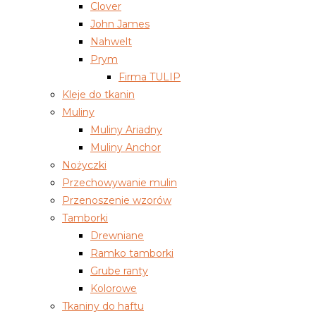
Clover
John James
Nahwelt
Prym
Firma TULIP
Kleje do tkanin
Muliny
Muliny Ariadny
Muliny Anchor
Nożyczki
Przechowywanie mulin
Przenoszenie wzorów
Tamborki
Drewniane
Ramko tamborki
Grube ranty
Kolorowe
Tkaniny do haftu