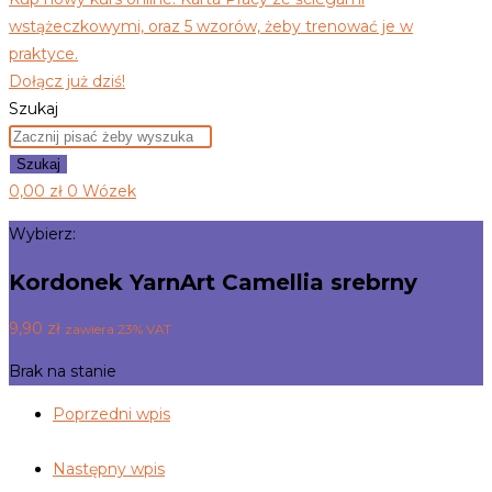
wstążeczkowymi, oraz 5 wzorów, żeby trenować je w
praktyce.
Dołącz już dziś!
Szukaj
Szukaj
0,00
zł
0
Wózek
Wybierz:
Kordonek YarnArt Camellia srebrny
9,90
zł
zawiera 23% VAT
Brak na stanie
Poprzedni wpis
Następny wpis