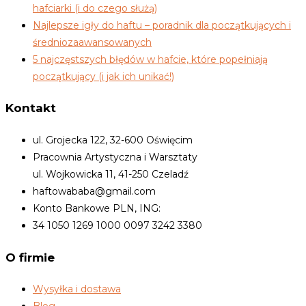
hafciarki (i do czego służą)
Najlepsze igły do haftu – poradnik dla początkujących i
średniozaawansowanych
5 najczęstszych błędów w hafcie, które popełniają
początkujący (i jak ich unikać!)
Kontakt
ul. Grojecka 122, 32-600 Oświęcim
Pracownia Artystyczna i Warsztaty
ul. Wojkowicka 11, 41-250 Czeladź
haftowababa@gmail.com
Konto Bankowe PLN, ING:
34 1050 1269 1000 0097 3242 3380
O firmie
Wysyłka i dostawa