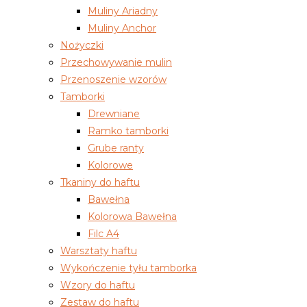
Muliny Ariadny
Muliny Anchor
Nożyczki
Przechowywanie mulin
Przenoszenie wzorów
Tamborki
Drewniane
Ramko tamborki
Grube ranty
Kolorowe
Tkaniny do haftu
Bawełna
Kolorowa Bawełna
Filc A4
Warsztaty haftu
Wykończenie tyłu tamborka
Wzory do haftu
Zestaw do haftu