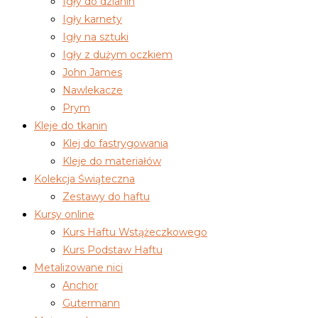
Igły do dzianin
Igły karnety
Igły na sztuki
Igły z dużym oczkiem
John James
Nawlekacze
Prym
Kleje do tkanin
Klej do fastrygowania
Kleje do materiałów
Kolekcja Świąteczna
Zestawy do haftu
Kursy online
Kurs Haftu Wstążeczkowego
Kurs Podstaw Haftu
Metalizowane nici
Anchor
Gutermann