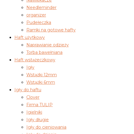
Nawlekacze
Needleminder
organizer
Pudełeczka
Ramki na gotowe hafty
Haft użytkowy
Naprawianie odzieży
Torba bawełniana
Haft wstążeczkowy
Igły
Wstążki 12mm
Wstążki 6mm
Igły do haftu
Clover
Firma TULIP
Igielniki
Igły długie
Igły do cieniowania