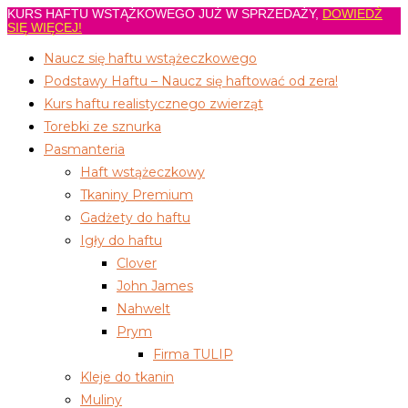
KURS HAFTU WSTĄŻKOWEGO JUŻ W SPRZEDAŻY,
DOWIEDŹ
Koniec
SIĘ WIĘCEJ!
treści
Naucz się haftu wstążeczkowego
Podstawy Haftu – Naucz się haftować od zera!
Kurs haftu realistycznego zwierząt
Torebki ze sznurka
Pasmanteria
Haft wstążeczkowy
Tkaniny Premium
Gadżety do haftu
Igły do haftu
Clover
John James
Nahwelt
Prym
Firma TULIP
Kleje do tkanin
Muliny