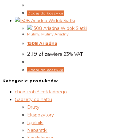
Dodaj do koszyka
Widok Siatki
Widok Siatki
Muliny
,
Muliny Ariadny
1508 Ariadna
2,19
zł
zawiera 23% VAT
Dodaj do koszyka
Kategorie produktów
chcę zrobić coś ładnego
Gadżety do haftu
Druty
Ekspozytory
Igielniki
Naparstki