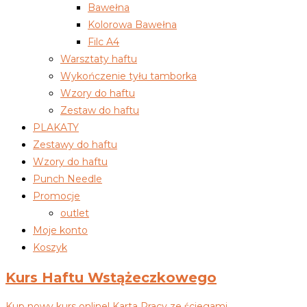
Bawełna
Kolorowa Bawełna
Filc A4
Warsztaty haftu
Wykończenie tyłu tamborka
Wzory do haftu
Zestaw do haftu
PLAKATY
Zestawy do haftu
Wzory do haftu
Punch Needle
Promocje
outlet
Moje konto
Koszyk
Kurs Haftu Wstążeczkowego
Kup nowy kurs online! Karta Pracy ze ściegami