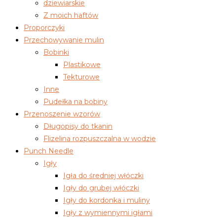
dziewiarskie
Z moich haftów
Proporczyki
Przechowywanie mulin
Bobinki
Plastikowe
Tekturowe
Inne
Pudełka na bobiny
Przenoszenie wzorów
Długopisy do tkanin
Flizelina rozpuszczalna w wodzie
Punch Needle
Igły
Igła do średniej włóczki
Igły do grubej włóczki
Igły do kordonka i muliny
Igły z wymiennymi igłami