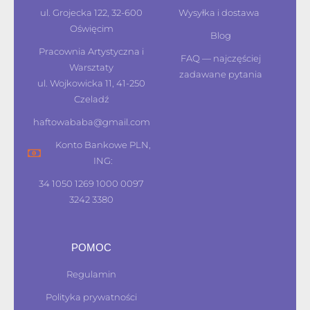
ul. Grojecka 122, 32-600
Wysyłka i dostawa
Oświęcim
Blog
Pracownia Artystyczna i
FAQ — najczęściej
Warsztaty
zadawane pytania
ul. Wojkowicka 11, 41-250
Czeladź
haftowababa@gmail.com
Konto Bankowe PLN,
ING:
34 1050 1269 1000 0097
3242 3380
POMOC
Regulamin
Polityka prywatności