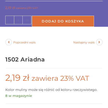
2,19
zł
zawiera 23% VAT
-
+
DODAJ DO KOSZYKA
Poprzedni wpis
Następny wpis
1502 Ariadna
2,19
zł
zawiera 23% VAT
Kolor muliny może się różnić od koloru rzeczywistego.
8 w magazynie