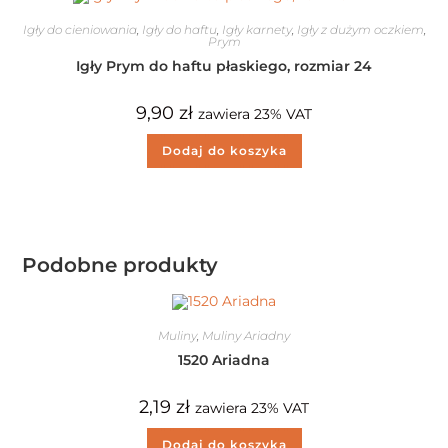
Igły do cieniowania
,
Igły do haftu
,
Igły karnety
,
Igły z dużym oczkiem
,
Prym
Igły Prym do haftu płaskiego, rozmiar 24
9,90
zł
zawiera 23% VAT
Dodaj do koszyka
Podobne produkty
Muliny
,
Muliny Ariadny
1520 Ariadna
2,19
zł
zawiera 23% VAT
Dodaj do koszyka