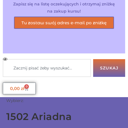
Zapisz się na listę oczekujących i otrzymaj zniżkę
na zakup kursu!
Tu zostaw swój adres e-mail po zniżkę
SZUKAJ
0
0,00
zł
Wybierz:
1502 Ariadna