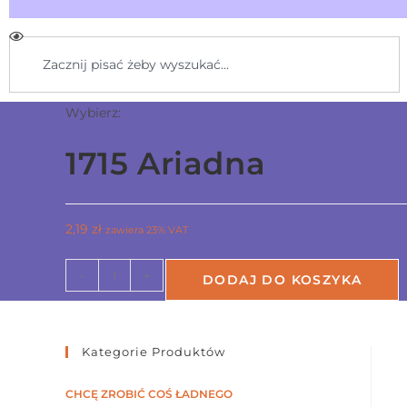
Wybierz:
1715 Ariadna
2,19
zł
zawiera 23% VAT
-
+
DODAJ DO KOSZYKA
Kategorie Produktów
CHCĘ ZROBIĆ COŚ ŁADNEGO