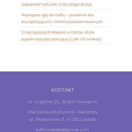
wyprawce hafciarki (i do czego służą)
Najlepsze igły do haftu – poradnik dla
początkujących i średniozaawansowanych
5 najczęstszych błędów w hafcie, które
popełniają początkujący (i jak ich unikać!)
KONTAKT
ul. Grojecka 122, 32-600 Oświęcim
Pracownia Artystyczna i Warsztaty
ul. Wojkowicka 11, 41-250 Czeladź
haftowababa@gmail.com