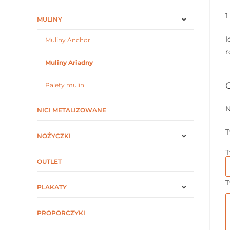
1
MULINY
I
Muliny Anchor
r
Muliny Ariadny
Palety mulin
N
NICI METALIZOWANE
T
NOŻYCZKI
T
OUTLET
T
PLAKATY
PROPORCZYKI