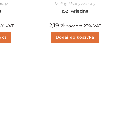
iadny
Muliny
,
Muliny Ariadny
a
1521 Ariadna
2,19
zł
3% VAT
zawiera 23% VAT
yka
Dodaj do koszyka