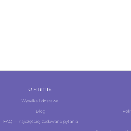
O FIRMIE
Wysyłka i dostawa
Blog
Poli
FAQ — najczęściej zadawane pytania