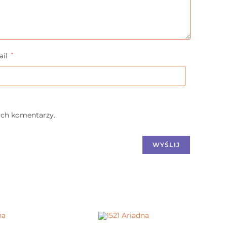
ail
*
ych komentarzy.