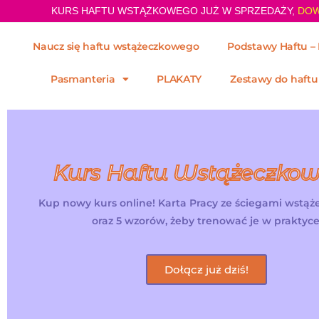
KURS HAFTU WSTĄŻKOWEGO JUŻ W SPRZEDAŻY,
DOW
Naucz się haftu wstążeczkowego
Podstawy Haftu – 
Pasmanteria
PLAKATY
Zestawy do haftu
Kurs Haftu Wstążeczko
Kup nowy kurs online! Karta Pracy ze ściegami wstą
oraz 5 wzorów, żeby trenować je w praktyce
Dołącz już dziś!