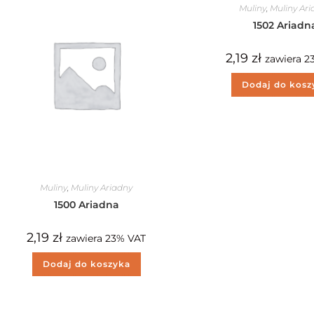
Muliny
,
Muliny Ar
1502 Ariadn
2,19
zł
zawiera 2
Dodaj do kosz
Muliny
,
Muliny Ariadny
1500 Ariadna
2,19
zł
zawiera 23% VAT
Dodaj do koszyka