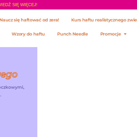
IEDŹ SIĘ WIĘCEJ!
Naucz się haftować od zera!
Kurs haftu realistycznego zwie
Wzory do haftu
Punch Needle
Promocje
wego
żeczkowymi,
.