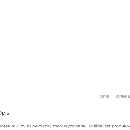
OPIS
OPINIE
Opis
otek muliny bawełnianej, merceryzowanej. Mulina jest produkow