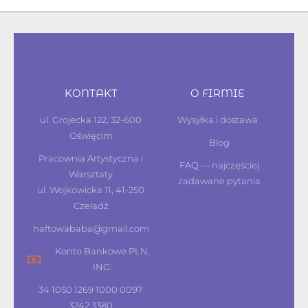
KONTAKT
O FIRMIE
ul. Grojecka 122, 32-600
Wysyłka i dostawa
Oświęcim
Blog
Pracownia Artystyczna i
FAQ — najczęściej
Warsztaty
zadawane pytania
ul. Wojkowicka 11, 41-250
Czeladź
haftowababa@gmail.com
Konto Bankowe PLN,
ING:
34 1050 1269 1000 0097
3242 3380