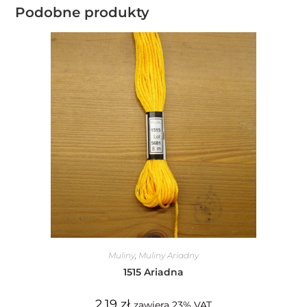
Podobne produkty
Muliny
,
Muliny Ariadny
1515 Ariadna
2,19
zł
zawiera 23% VAT