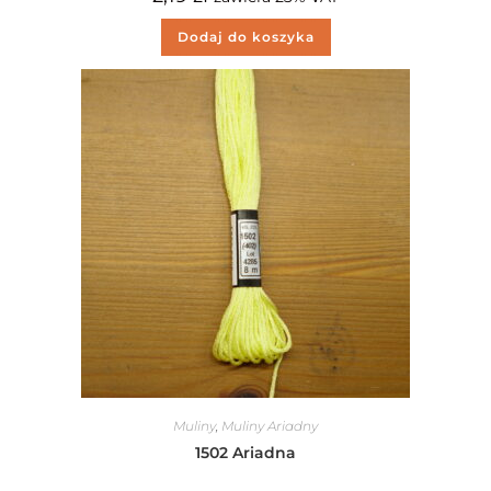
Dodaj do koszyka
Muliny
,
Muliny Ariadny
1502 Ariadna