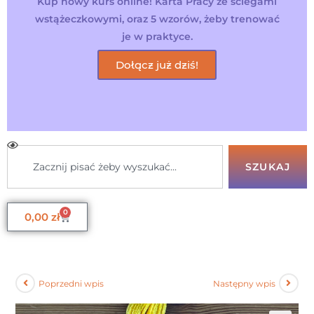
Kup nowy kurs online! Karta Pracy ze ściegami
wstążeczkowymi, oraz 5 wzorów, żeby trenować
je w praktyce.
Dołącz już dziś!
SZUKAJ
0
0,00
zł
Poprzedni wpis
Następny wpis