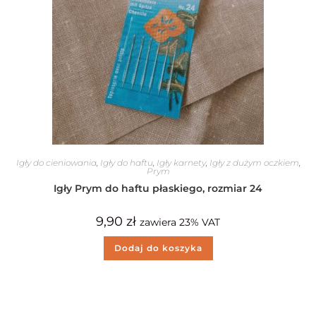
Igły do cieniowania
,
Igły do haftu
,
Igły karnety
,
Igły z dużym oczkiem
,
Prym
Igły Prym do haftu płaskiego, rozmiar 24
9,90
zł
zawiera 23% VAT
Dodaj do koszyka