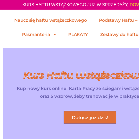
KURS HAFTU WSTĄŻKOWEGO JUŻ W SPRZEDAŻY,
DOW
Naucz się haftu wstążeczkowego
Podstawy Haftu – 
Pasmanteria
PLAKATY
Zestawy do haftu
Kurs Haftu Wstążeczko
Kup nowy kurs online! Karta Pracy ze ściegami wstą
oraz 5 wzorów, żeby trenować je w praktyce
Dołącz już dziś!