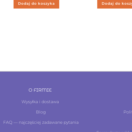
Dodaj do koszyka
Dodaj do kosz
O FIRMIE
Wysyłka i dostawa
Blog
Poli
FAQ — najczęściej zadawane pytania