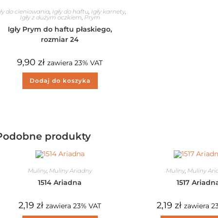
ły do cieniowania
,
Igły do haftu
,
Igły karnety
,
Igły z dużym oczkiem
,
Prym
Igły Prym do haftu płaskiego,
rozmiar 24
9,90
zł
zawiera 23% VAT
Dodaj do koszyka
Podobne produkty
Muliny
,
Muliny Ariadny
Muliny
,
Muliny Ar
1514 Ariadna
1517 Ariadn
2,19
zł
2,19
zł
zawiera 23% VAT
zawiera 2