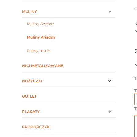
1
MULINY
I
Muliny Anchor
r
Muliny Ariadny
Palety mulin
N
NICI METALIZOWANE
T
NOŻYCZKI
T
OUTLET
T
PLAKATY
PROPORCZYKI