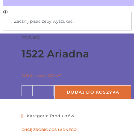
Wybierz:
1522 Ariadna
2,19
zł
zawiera 23% VAT
-
+
DODAJ DO KOSZYKA
Kategorie Produktów
CHCĘ ZROBIĆ COŚ ŁADNEGO