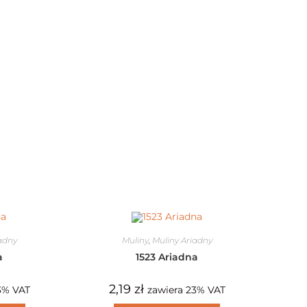
iadny
Muliny
,
Muliny Ariadny
a
1523 Ariadna
2,19
zł
3% VAT
zawiera 23% VAT