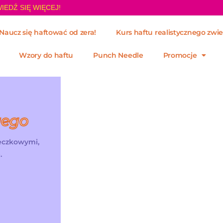
IEDŹ SIĘ WIĘCEJ!
Naucz się haftować od zera!
Kurs haftu realistycznego zwie
Wzory do haftu
Punch Needle
Promocje
wego
żeczkowymi,
.