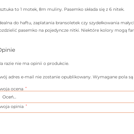
 sztuka to 1 motek, 8m muliny. Pasemko składa się z 6 nitek.
dealna do haftu, zaplatania bransoletek czy szydełkowania mały
ozdzielić pasemko na pojedyncze nitki. Niektóre kolory mogą fa
Opinie
a razie nie ma opinii o produkcie.
wój adres e-mail nie zostanie opublikowany.
Wymagane pola są
woja ocena
*
woja opinia
*