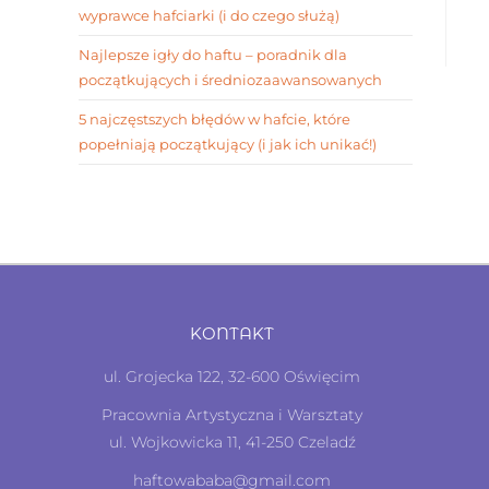
wyprawce hafciarki (i do czego służą)
Najlepsze igły do haftu – poradnik dla
początkujących i średniozaawansowanych
5 najczęstszych błędów w hafcie, które
popełniają początkujący (i jak ich unikać!)
KONTAKT
ul. Grojecka 122, 32-600 Oświęcim
Pracownia Artystyczna i Warsztaty
ul. Wojkowicka 11, 41-250 Czeladź
haftowababa@gmail.com