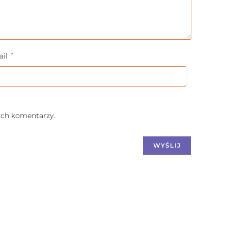
ail
*
ych komentarzy.