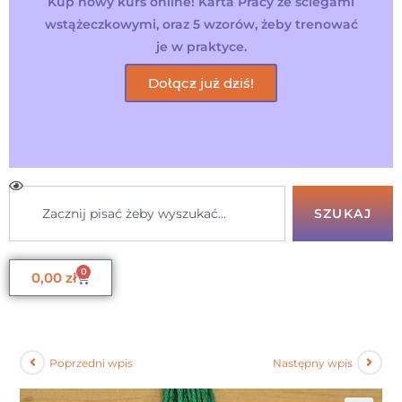
Kup nowy kurs online! Karta Pracy ze ściegami
wstążeczkowymi, oraz 5 wzorów, żeby trenować
je w praktyce.
Dołącz już dziś!
SZUKAJ
0
0,00
zł
Poprzedni wpis
Następny wpis