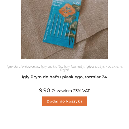
Igły do cieniowania
,
Igły do haftu
,
Igły karnety
,
Igły z dużym oczkiem
,
Prym
Igły Prym do haftu płaskiego, rozmiar 24
9,90
zł
zawiera 23% VAT
Dodaj do koszyka