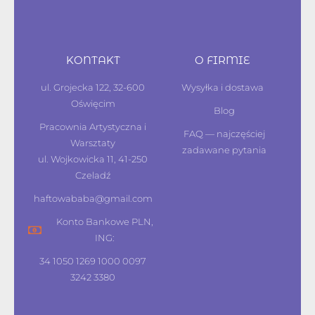
KONTAKT
O FIRMIE
ul. Grojecka 122, 32-600
Wysyłka i dostawa
Oświęcim
Blog
Pracownia Artystyczna i
FAQ — najczęściej
Warsztaty
zadawane pytania
ul. Wojkowicka 11, 41-250
Czeladź
haftowababa@gmail.com
Konto Bankowe PLN,
ING:
34 1050 1269 1000 0097
3242 3380