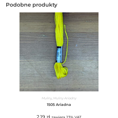
Podobne produkty
Muliny
,
Muliny Ariadny
1505 Ariadna
2,19
zł
zawiera 23% VAT