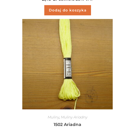
Dodaj do koszyka
Muliny
,
Muliny Ariadny
1502 Ariadna