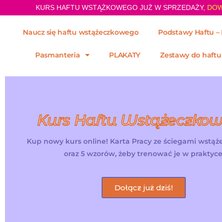
KURS HAFTU WSTĄŻKOWEGO JUŻ W SPRZEDAŻY,
DOW
Naucz się haftu wstążeczkowego
Podstawy Haftu – 
Pasmanteria
PLAKATY
Zestawy do haftu
Kurs Haftu Wstążeczko
Kup nowy kurs online! Karta Pracy ze ściegami wstą
oraz 5 wzorów, żeby trenować je w praktyce
Dołącz już dziś!