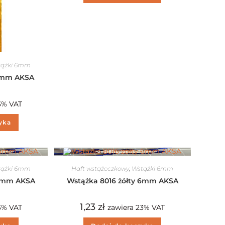
tążki 6mm
 6mm AKSA
3% VAT
yka
tążki 6mm
Haft wstążeczkowy
,
Wstążki 6mm
 6mm AKSA
Wstążka 8016 żółty 6mm AKSA
1,23
zł
3% VAT
zawiera 23% VAT