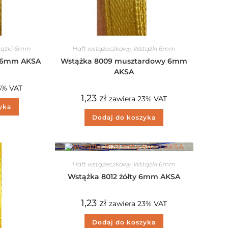
tążki 6mm
Haft wstążeczkowy
,
Wstążki 6mm
y 6mm AKSA
Wstążka 8009 musztardowy 6mm
AKSA
3% VAT
1,23
zł
zawiera 23% VAT
yka
Dodaj do koszyka
Haft wstążeczkowy
,
Wstążki 6mm
Wstążka 8012 żółty 6mm AKSA
1,23
zł
zawiera 23% VAT
Dodaj do koszyka