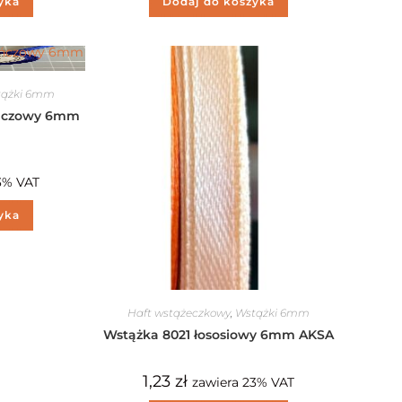
yka
Dodaj do koszyka
tążki 6mm
ńczowy 6mm
3% VAT
yka
Haft wstążeczkowy
,
Wstążki 6mm
Wstążka 8021 łososiowy 6mm AKSA
1,23
zł
zawiera 23% VAT