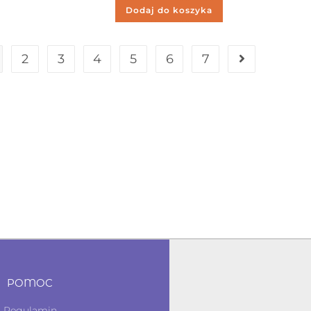
Dodaj do koszyka
2
3
4
5
6
7
POMOC
Regulamin