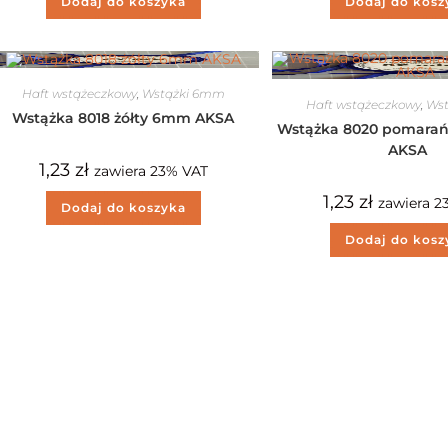
Dodaj do koszyka
Dodaj do kosz
Haft wstążeczkowy
,
Wstążki 6mm
Haft wstążeczkowy
,
Ws
Wstążka 8018 żółty 6mm AKSA
Wstążka 8020 pomara
AKSA
1,23
zł
zawiera 23% VAT
1,23
zł
zawiera 2
Dodaj do koszyka
Dodaj do kosz