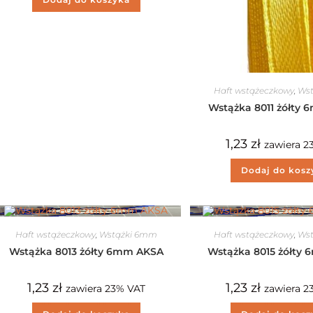
Haft wstążeczkowy
,
Ws
Wstążka 8011 żółty
1,23
zł
zawiera 2
Dodaj do kosz
Haft wstążeczkowy
,
Wstążki 6mm
Haft wstążeczkowy
,
Ws
Wstążka 8013 żółty 6mm AKSA
Wstążka 8015 żółty
1,23
zł
1,23
zł
zawiera 23% VAT
zawiera 2