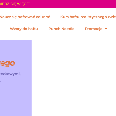
IEDŹ SIĘ WIĘCEJ!
Naucz się haftować od zera!
Kurs haftu realistycznego zwie
Wzory do haftu
Punch Needle
Promocje
wego
żeczkowymi,
.