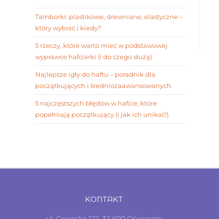
Tamborki: plastikowe, drewniane, elastyczne –
który wybrać i kiedy?
5 rzeczy, które warto mieć w podstawowej
wyprawce hafciarki (i do czego służą)
Najlepsze igły do haftu – poradnik dla
początkujących i średniozaawansowanych
5 najczęstszych błędów w hafcie, które
popełniają początkujący (i jak ich unikać!)
KONTAKT
ul. Grojecka 122, 32-600 Oświęcim