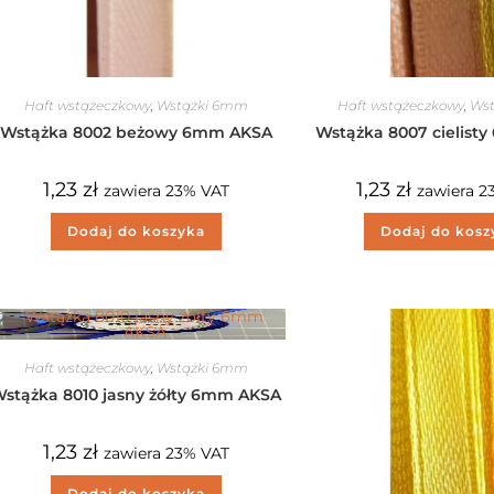
Haft wstążeczkowy
,
Wstążki 6mm
Haft wstążeczkowy
,
Ws
Wstążka 8002 beżowy 6mm AKSA
Wstążka 8007 cielist
1,23
zł
1,23
zł
zawiera 23% VAT
zawiera 2
Dodaj do koszyka
Dodaj do kosz
Haft wstążeczkowy
,
Wstążki 6mm
stążka 8010 jasny żółty 6mm AKSA
1,23
zł
zawiera 23% VAT
Dodaj do koszyka