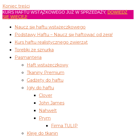
Koniec treści
KURS HAFTU WSTĄŻKOWEGO JUŻ W SPRZEDAŻY,
DOWIEDŹ
SIĘ WIĘCEJ!
Naucz się haftu wstążeczkowego
Podstawy Haftu – Naucz się haftować od zera!
Kurs haftu realistycznego zwierząt
Torebki ze sznurka
Pasmanteria
Haft wstążeczkowy
Tkaniny Premium
Gadżety do haftu
Igły do haftu
Clover
John James
Nahwelt
Prym
Firma TULIP
Kleje do tkanin