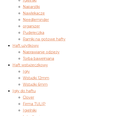
Igielniki
Naparstki
Nawlekacze
Needleminder
organizer
Pudełeczka
Ramki na gotowe hafty
Haft użytkowy
Naprawianie odzieży
Torba bawełniana
Haft wstążeczkowy
Igły
Wstążki 12mm
Wstążki 6mm
Igły do haftu
Clover
Firma TULIP
Igielniki