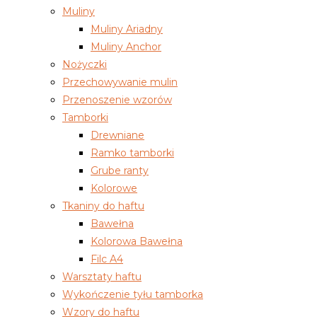
Muliny
Muliny Ariadny
Muliny Anchor
Nożyczki
Przechowywanie mulin
Przenoszenie wzorów
Tamborki
Drewniane
Ramko tamborki
Grube ranty
Kolorowe
Tkaniny do haftu
Bawełna
Kolorowa Bawełna
Filc A4
Warsztaty haftu
Wykończenie tyłu tamborka
Wzory do haftu