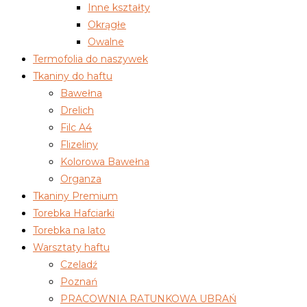
Inne kształty
Okrągłe
Owalne
Termofolia do naszywek
Tkaniny do haftu
Bawełna
Drelich
Filc A4
Flizeliny
Kolorowa Bawełna
Organza
Tkaniny Premium
Torebka Hafciarki
Torebka na lato
Warsztaty haftu
Czeladź
Poznań
PRACOWNIA RATUNKOWA UBRAŃ