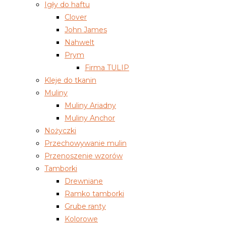
Igły do haftu
Clover
John James
Nahwelt
Prym
Firma TULIP
Kleje do tkanin
Muliny
Muliny Ariadny
Muliny Anchor
Nożyczki
Przechowywanie mulin
Przenoszenie wzorów
Tamborki
Drewniane
Ramko tamborki
Grube ranty
Kolorowe