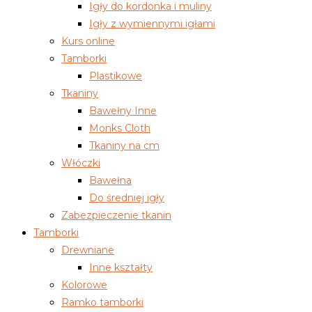
Igły do kordonka i muliny
Igły z wymiennymi igłami
Kurs online
Tamborki
Plastikowe
Tkaniny
Bawełny Inne
Monks Cloth
Tkaniny na cm
Włóczki
Bawełna
Do średniej igły
Zabezpieczenie tkanin
Tamborki
Drewniane
Inne kształty
Kolorowe
Ramko tamborki