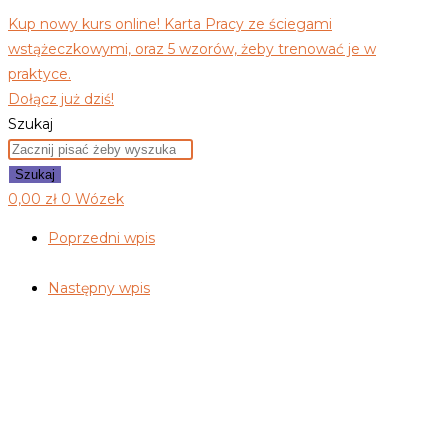
Kup nowy kurs online! Karta Pracy ze ściegami
wstążeczkowymi, oraz 5 wzorów, żeby trenować je w
praktyce.
Dołącz już dziś!
Szukaj
Szukaj
0,00
zł
0
Wózek
Poprzedni wpis
Następny wpis