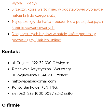
wybrać i kiedy?
5 rzeczy, które warto mieć w podstawowej wyprawce
hafciarki (i do czego służą)
Najlepsze igły do haftu – poradnik dla początkujących i
średniozaawansowanych
5 najczęstszych błędów w hafcie, które popełniają
początkujący (i jak ich unikać!)
Kontakt
ul. Grojecka 122, 32-600 Oświęcim
Pracownia Artystyczna i Warsztaty
ul. Wojkowicka 11, 41-250 Czeladź
haftowababa@gmail.com
Konto Bankowe PLN, ING:
34 1050 1269 1000 0097 3242 3380
O firmie