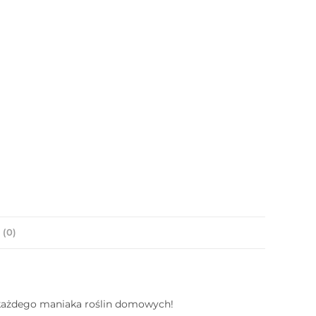
 (0)
a każdego maniaka roślin domowych!