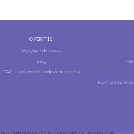
O FIRMIE
Wysyłka i dostawa
Blog
Poli
FAQ — najczęściej zadawane pytania
Formularze rekla
rawa zastrzeżone | Sklepy internetowe
HashMagnet