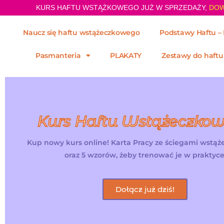
KURS HAFTU WSTĄŻKOWEGO JUŻ W SPRZEDAŻY,
DOW
Naucz się haftu wstążeczkowego
Podstawy Haftu – 
Pasmanteria
PLAKATY
Zestawy do haftu
Kurs Haftu Wstążeczko
Kup nowy kurs online! Karta Pracy ze ściegami wstą
oraz 5 wzorów, żeby trenować je w praktyce
Dołącz już dziś!