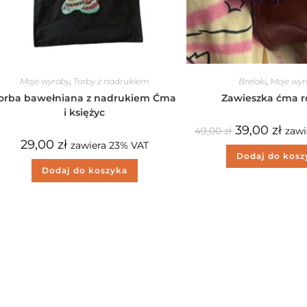
Moje wyroby
,
Torby z nadrukiem
Breloki
,
Moje wyr
orba bawełniana z nadrukiem Ćma
Zawieszka ćma 
i księżyc
39,00
zł
49,00
zł
zawi
29,00
zł
zawiera 23% VAT
Dodaj do kosz
Dodaj do koszyka