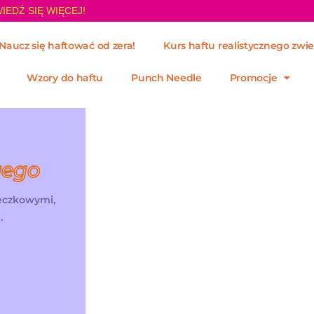
IEDŹ SIĘ WIĘCEJ!
Naucz się haftować od zera!
Kurs haftu realistycznego zwie
Wzory do haftu
Punch Needle
Promocje
wego
żeczkowymi,
.