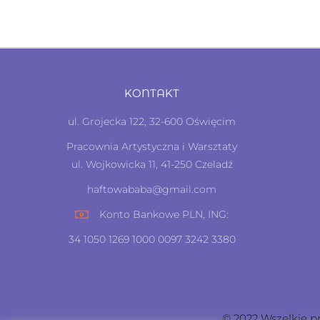
KONTAKT
ul. Grojecka 122, 32-600 Oświęcim
Pracownia Artystyczna i Warsztaty
ul. Wojkowicka 11, 41-250 Czeladź
haftowababa@gmail.com
Konto Bankowe PLN, ING:
34 1050 1269 1000 0097 3242 3380
© 2022 Wszelkie p