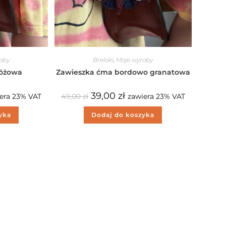
oby
Breloki
,
Moje wyroby
różowa
Zawieszka ćma bordowo granatowa
39,00
zł
era 23% VAT
49,00
zł
zawiera 23% VAT
yka
Dodaj do koszyka