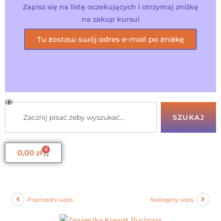
Zapisz się na listę oczekujących i otrzymaj zniżkę
na zakup kursu!
Tu zostaw swój adres e-mail po zniżkę
SZUKAJ
0
0,00
zł
Poprzedni wpis
Następny wpis