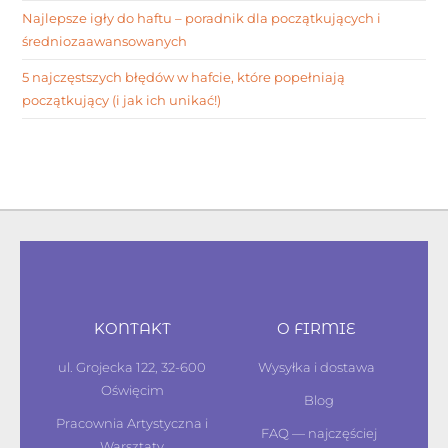
Najlepsze igły do haftu – poradnik dla początkujących i
średniozaawansowanych
5 najczęstszych błędów w hafcie, które popełniają
początkujący (i jak ich unikać!)
KONTAKT
O FIRMIE
ul. Grojecka 122, 32-600
Wysyłka i dostawa
Oświęcim
Blog
Pracownia Artystyczna i
FAQ — najczęściej
Warsztaty