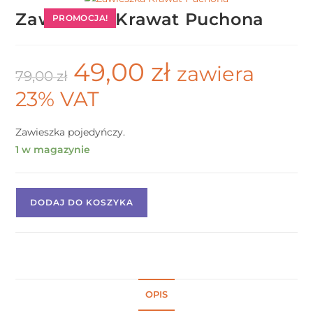
Zawieszka Krawat Puchona
PROMOCJA!
49,00
zł
zawiera
79,00
zł
23% VAT
Zawieszka pojedyńczy.
1 w magazynie
DODAJ DO KOSZYKA
OPIS