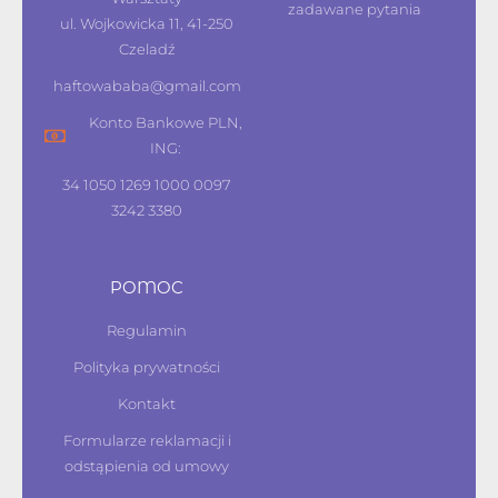
zadawane pytania
ul. Wojkowicka 11, 41-250
Czeladź
haftowababa@gmail.com
Konto Bankowe PLN,
ING:
34 1050 1269 1000 0097
3242 3380
POMOC
Regulamin
Polityka prywatności
Kontakt
Formularze reklamacji i
odstąpienia od umowy