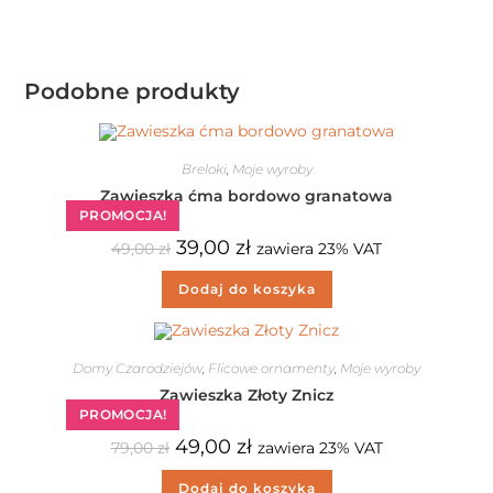
Podobne produkty
Breloki
,
Moje wyroby
Zawieszka ćma bordowo granatowa
PROMOCJA!
39,00
zł
49,00
zł
zawiera 23% VAT
Dodaj do koszyka
Domy Czarodziejów
,
Flicowe ornamenty
,
Moje wyroby
Zawieszka Złoty Znicz
PROMOCJA!
49,00
zł
79,00
zł
zawiera 23% VAT
Dodaj do koszyka