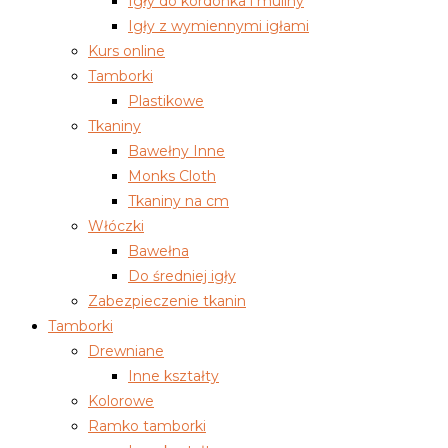
Igły do kordonka i muliny
Igły z wymiennymi igłami
Kurs online
Tamborki
Plastikowe
Tkaniny
Bawełny Inne
Monks Cloth
Tkaniny na cm
Włóczki
Bawełna
Do średniej igły
Zabezpieczenie tkanin
Tamborki
Drewniane
Inne kształty
Kolorowe
Ramko tamborki