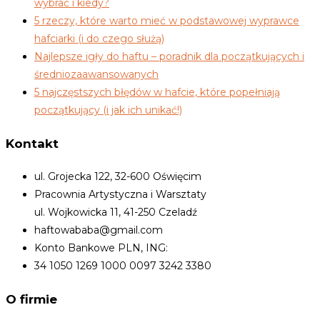
wybrać i kiedy?
5 rzeczy, które warto mieć w podstawowej wyprawce
hafciarki (i do czego służą)
Najlepsze igły do haftu – poradnik dla początkujących i
średniozaawansowanych
5 najczęstszych błędów w hafcie, które popełniają
początkujący (i jak ich unikać!)
Kontakt
ul. Grojecka 122, 32-600 Oświęcim
Pracownia Artystyczna i Warsztaty
ul. Wojkowicka 11, 41-250 Czeladź
haftowababa@gmail.com
Konto Bankowe PLN, ING:
34 1050 1269 1000 0097 3242 3380
O firmie