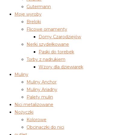
Gutermann
Moje wyroby
Breloki
Flicowe ornamenty
Domy Czarodziejów
Nerki szydełkowane
Paski do torebek
Torby z nadrukiem
Wzory dla dziewiarek
Muliny
Muliny Anchor
Muliny Ariadny
Palety mulin
Nici metalizowane
Nożyczki
Kolorowe
Obcinaczki do nici
outlet