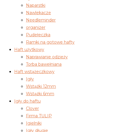
Naparstki
Nawlekacze
Needleminder
organizer
Pudełeczka
Ramki na gotowe hafty
Haft użytkowy
Naprawianie odzieży
Torba bawełniana
Haft wstążeczkowy
Igły
Wstążki 12mm
Wstążki 6mm
Igły do haftu
Clover
Firma TULIP
Igielniki
Igły długie