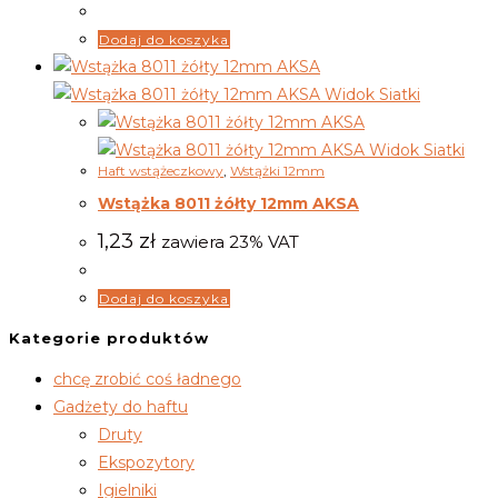
Dodaj do koszyka
Widok Siatki
Widok Siatki
Haft wstążeczkowy
,
Wstążki 12mm
Wstążka 8011 żółty 12mm AKSA
1,23
zł
zawiera 23% VAT
Dodaj do koszyka
Kategorie produktów
chcę zrobić coś ładnego
Gadżety do haftu
Druty
Ekspozytory
Igielniki