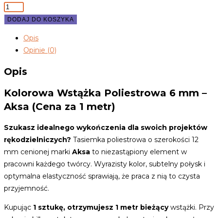
ilość
Wstążka
DODAJ DO KOSZYKA
8055
Opis
czerwony
Opinie (0)
6mm
AKSA
Opis
Kolorowa Wstążka Poliestrowa 6 mm –
Aksa (Cena za 1 metr)
Szukasz idealnego wykończenia dla swoich projektów
rękodzielniczych?
Tasiemka poliestrowa o szerokości 12
mm cenionej marki
Aksa
to niezastąpiony element w
pracowni każdego twórcy. Wyrazisty kolor, subtelny połysk i
optymalna elastyczność sprawiają, że praca z nią to czysta
przyjemność.
Kupując
1 sztukę, otrzymujesz 1 metr bieżący
wstążki. Przy