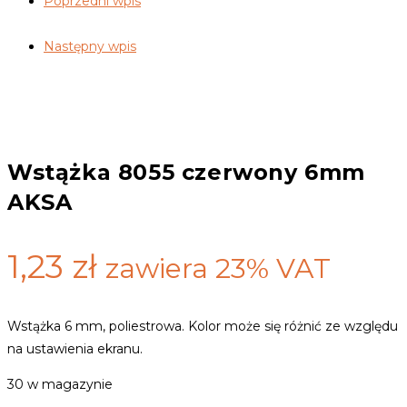
Poprzedni wpis
6mm
AKSA
Następny wpis
Wstążka 8055 czerwony 6mm
AKSA
1,23
zł
zawiera 23% VAT
Wstążka 6 mm, poliestrowa. Kolor może się różnić ze względu
na ustawienia ekranu.
30 w magazynie