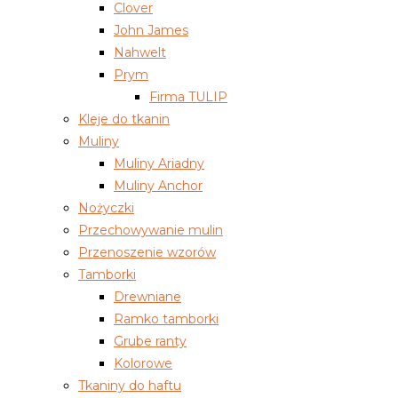
Clover
John James
Nahwelt
Prym
Firma TULIP
Kleje do tkanin
Muliny
Muliny Ariadny
Muliny Anchor
Nożyczki
Przechowywanie mulin
Przenoszenie wzorów
Tamborki
Drewniane
Ramko tamborki
Grube ranty
Kolorowe
Tkaniny do haftu