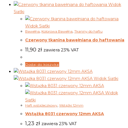
Widok
Siatki
Widok Siatki
Bawełna
,
Kolorowa Bawełna
,
Tkaniny do haftu
Czerwony tkanina bawełniana do haftowania
11,90
zł
zawiera 23% VAT
Dodaj do koszyka
Widok Siatki
Widok
Siatki
Haft wstążeczkowy
,
Wstążki 12mm
Wstążka 8031 czerwony 12mm AKSA
1,23
zł
zawiera 23% VAT