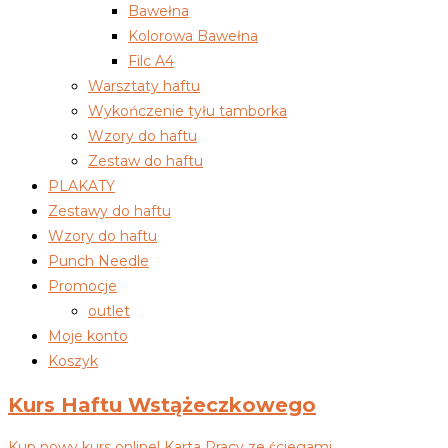
Bawełna
Kolorowa Bawełna
Filc A4
Warsztaty haftu
Wykończenie tyłu tamborka
Wzory do haftu
Zestaw do haftu
PLAKATY
Zestawy do haftu
Wzory do haftu
Punch Needle
Promocje
outlet
Moje konto
Koszyk
Kurs Haftu Wstążeczkowego
Kup nowy kurs online! Karta Pracy ze ściegami