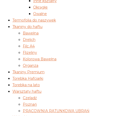
Inne kształty
Okrągłe
Owalne
Termofolia do naszywek
Tkaniny do haftu
Bawełna
Drelich
Filc A4
Flizeliny
Kolorowa Bawełna
Organza
Tkaniny Premium
Torebka Hafciarki
Torebka na lato
Warsztaty haftu
Czeladź
Poznań
PRACOWNIA RATUNKOWA UBRAŃ