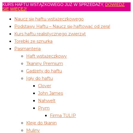
KURS HAFTU WSTĄŻKOWEGO JUŻ W SPRZEDAŻY,
DOWIEDŹ
Koniec
SIĘ WIĘCEJ!
treści
Naucz się haftu wstążeczkowego
Podstawy Haftu – Naucz się haftować od zera!
Kurs haftu realistycznego zwierząt
Torebki ze sznurka
Pasmanteria
Haft wstążeczkowy
Tkaniny Premium
Gadżety do haftu
Igły do haftu
Clover
John James
Nahwelt
Prym
Firma TULIP
Kleje do tkanin
Muliny