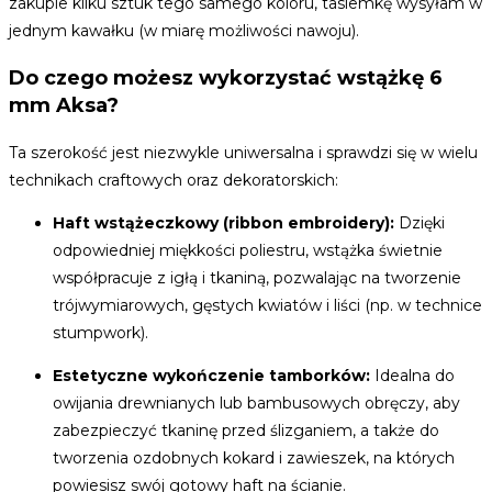
zakupie kilku sztuk tego samego koloru, tasiemkę wysyłam w
jednym kawałku (w miarę możliwości nawoju).
Do czego możesz wykorzystać wstążkę 6
mm Aksa?
Ta szerokość jest niezwykle uniwersalna i sprawdzi się w wielu
technikach craftowych oraz dekoratorskich:
Haft wstążeczkowy (ribbon embroidery):
Dzięki
odpowiedniej miękkości poliestru, wstążka świetnie
współpracuje z igłą i tkaniną, pozwalając na tworzenie
trójwymiarowych, gęstych kwiatów i liści (np. w technice
stumpwork).
Estetyczne wykończenie tamborków:
Idealna do
owijania drewnianych lub bambusowych obręczy, aby
zabezpieczyć tkaninę przed ślizganiem, a także do
tworzenia ozdobnych kokard i zawieszek, na których
powiesisz swój gotowy haft na ścianie.