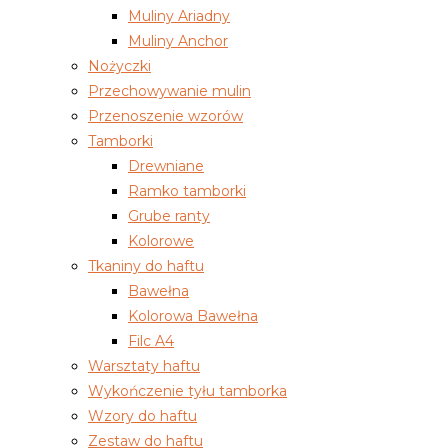
Muliny Ariadny
Muliny Anchor
Nożyczki
Przechowywanie mulin
Przenoszenie wzorów
Tamborki
Drewniane
Ramko tamborki
Grube ranty
Kolorowe
Tkaniny do haftu
Bawełna
Kolorowa Bawełna
Filc A4
Warsztaty haftu
Wykończenie tyłu tamborka
Wzory do haftu
Zestaw do haftu