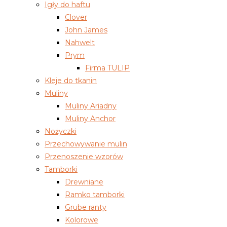
Igły do haftu
Clover
John James
Nahwelt
Prym
Firma TULIP
Kleje do tkanin
Muliny
Muliny Ariadny
Muliny Anchor
Nożyczki
Przechowywanie mulin
Przenoszenie wzorów
Tamborki
Drewniane
Ramko tamborki
Grube ranty
Kolorowe