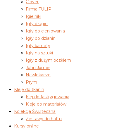
Clover
Firma TULIP
Igielniki
Igły długie
Igły do cieniowania
Igły do dzianin
Igły karnety
Igły na sztuki
Igły z dużym oczkiem
John James
Nawlekacze
Prym
Kleje do tkanin
Klej do fastrygowania
Kleje do materiałów
Kolekcja Świąteczna
Zestawy do haftu
Kursy online