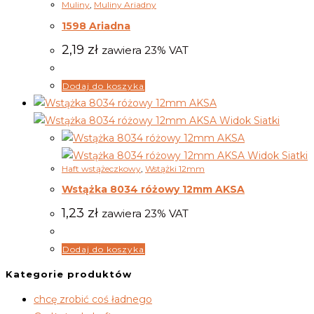
Muliny
,
Muliny Ariadny
1598 Ariadna
2,19
zł
zawiera 23% VAT
Dodaj do koszyka
Widok Siatki
Widok Siatki
Haft wstążeczkowy
,
Wstążki 12mm
Wstążka 8034 różowy 12mm AKSA
1,23
zł
zawiera 23% VAT
Dodaj do koszyka
Kategorie produktów
chcę zrobić coś ładnego