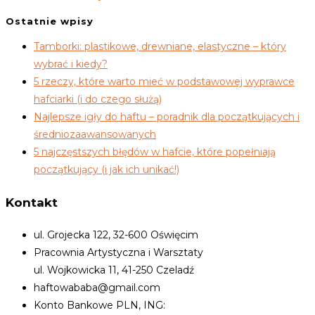
Ostatnie wpisy
Tamborki: plastikowe, drewniane, elastyczne – który
wybrać i kiedy?
5 rzeczy, które warto mieć w podstawowej wyprawce
hafciarki (i do czego służą)
Najlepsze igły do haftu – poradnik dla początkujących i
średniozaawansowanych
5 najczęstszych błędów w hafcie, które popełniają
początkujący (i jak ich unikać!)
Kontakt
ul. Grojecka 122, 32-600 Oświęcim
Pracownia Artystyczna i Warsztaty
ul. Wojkowicka 11, 41-250 Czeladź
haftowababa@gmail.com
Konto Bankowe PLN, ING: