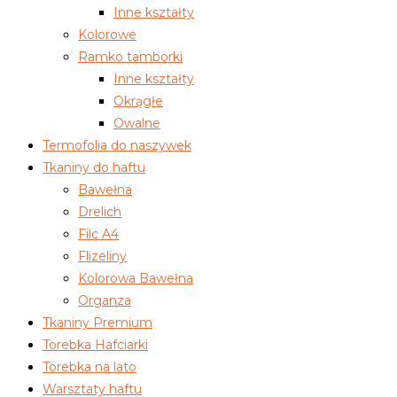
Inne kształty
Kolorowe
Ramko tamborki
Inne kształty
Okrągłe
Owalne
Termofolia do naszywek
Tkaniny do haftu
Bawełna
Drelich
Filc A4
Flizeliny
Kolorowa Bawełna
Organza
Tkaniny Premium
Torebka Hafciarki
Torebka na lato
Warsztaty haftu