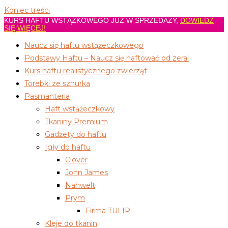
Koniec treści
KURS HAFTU WSTĄŻKOWEGO JUŻ W SPRZEDAŻY,
DOWIEDŹ
SIĘ WIĘCEJ!
Naucz się haftu wstążeczkowego
Podstawy Haftu – Naucz się haftować od zera!
Kurs haftu realistycznego zwierząt
Torebki ze sznurka
Pasmanteria
Haft wstążeczkowy
Tkaniny Premium
Gadżety do haftu
Igły do haftu
Clover
John James
Nahwelt
Prym
Firma TULIP
Kleje do tkanin