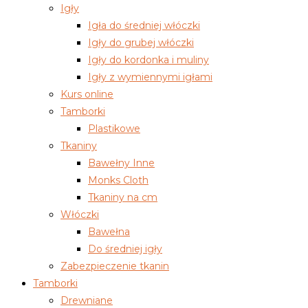
Igły
Igła do średniej włóczki
Igły do grubej włóczki
Igły do kordonka i muliny
Igły z wymiennymi igłami
Kurs online
Tamborki
Plastikowe
Tkaniny
Bawełny Inne
Monks Cloth
Tkaniny na cm
Włóczki
Bawełna
Do średniej igły
Zabezpieczenie tkanin
Tamborki
Drewniane