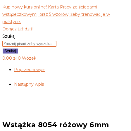
Kup nowy kurs online! Karta Pracy ze ściegami
wstążeczkowymi, oraz 5 wzorów, żeby trenować je w
praktyce.
Dołącz już dziś!
Szukaj
Szukaj
0,00
zł
0
Wózek
Poprzedni wpis
Następny wpis
Wstążka 8054 różowy 6mm