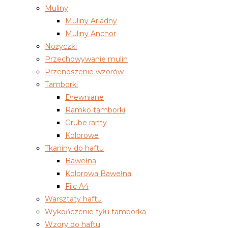
Muliny
Muliny Ariadny
Muliny Anchor
Nożyczki
Przechowywanie mulin
Przenoszenie wzorów
Tamborki
Drewniane
Ramko tamborki
Grube ranty
Kolorowe
Tkaniny do haftu
Bawełna
Kolorowa Bawełna
Filc A4
Warsztaty haftu
Wykończenie tyłu tamborka
Wzory do haftu