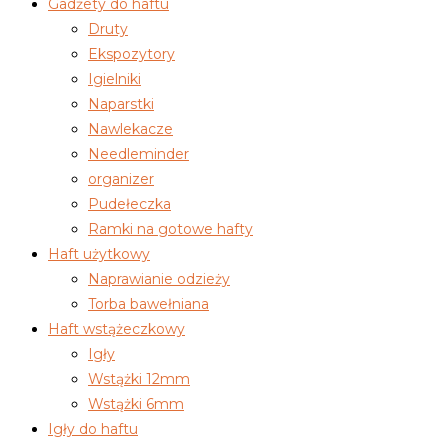
Gadżety do haftu
Druty
Ekspozytory
Igielniki
Naparstki
Nawlekacze
Needleminder
organizer
Pudełeczka
Ramki na gotowe hafty
Haft użytkowy
Naprawianie odzieży
Torba bawełniana
Haft wstążeczkowy
Igły
Wstążki 12mm
Wstążki 6mm
Igły do haftu