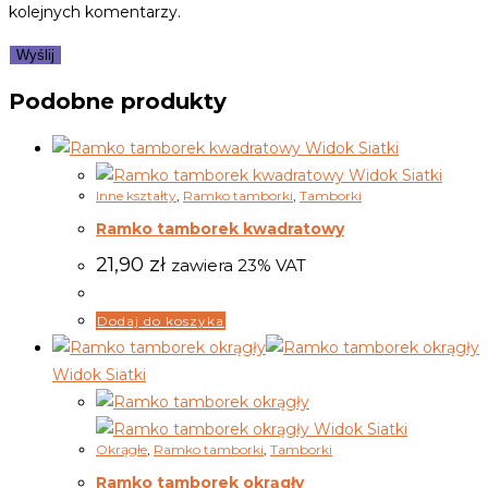
kolejnych komentarzy.
Podobne produkty
Widok Siatki
Widok Siatki
Inne kształty
,
Ramko tamborki
,
Tamborki
Ramko tamborek kwadratowy
21,90
zł
zawiera 23% VAT
Dodaj do koszyka
Widok Siatki
Widok Siatki
Okrągłe
,
Ramko tamborki
,
Tamborki
Ramko tamborek okrągły