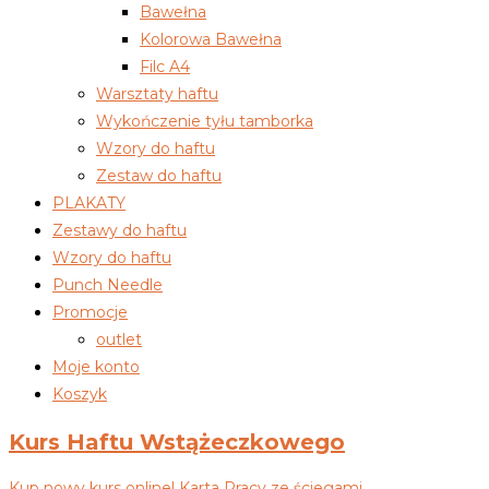
Bawełna
Kolorowa Bawełna
Filc A4
Warsztaty haftu
Wykończenie tyłu tamborka
Wzory do haftu
Zestaw do haftu
PLAKATY
Zestawy do haftu
Wzory do haftu
Punch Needle
Promocje
outlet
Moje konto
Koszyk
Kurs Haftu Wstążeczkowego
Kup nowy kurs online! Karta Pracy ze ściegami