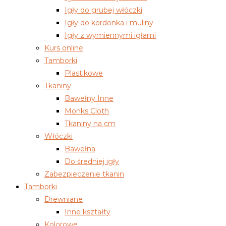
Igły do grubej włóczki
Igły do kordonka i muliny
Igły z wymiennymi igłami
Kurs online
Tamborki
Plastikowe
Tkaniny
Bawełny Inne
Monks Cloth
Tkaniny na cm
Włóczki
Bawełna
Do średniej igły
Zabezpieczenie tkanin
Tamborki
Drewniane
Inne kształty
Kolorowe