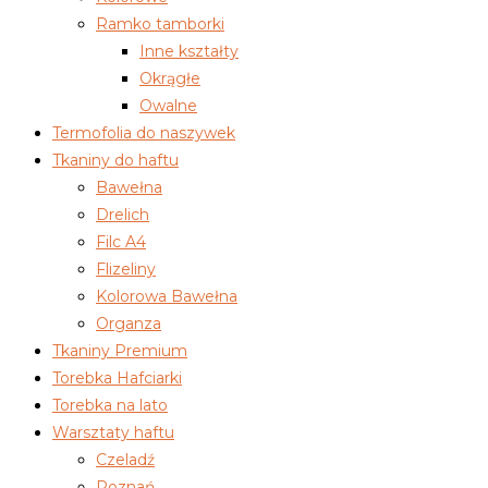
Ramko tamborki
Inne kształty
Okrągłe
Owalne
Termofolia do naszywek
Tkaniny do haftu
Bawełna
Drelich
Filc A4
Flizeliny
Kolorowa Bawełna
Organza
Tkaniny Premium
Torebka Hafciarki
Torebka na lato
Warsztaty haftu
Czeladź
Poznań