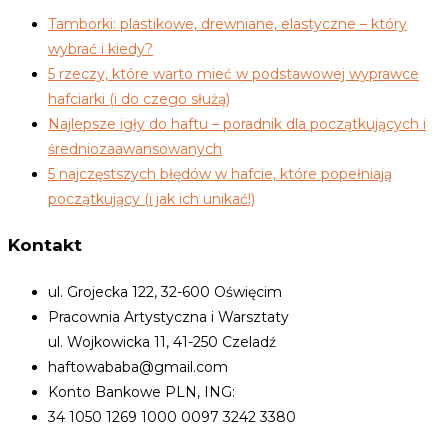
Tamborki: plastikowe, drewniane, elastyczne – który
wybrać i kiedy?
5 rzeczy, które warto mieć w podstawowej wyprawce
hafciarki (i do czego służą)
Najlepsze igły do haftu – poradnik dla początkujących i
średniozaawansowanych
5 najczęstszych błędów w hafcie, które popełniają
początkujący (i jak ich unikać!)
Kontakt
ul. Grojecka 122, 32-600 Oświęcim
Pracownia Artystyczna i Warsztaty
ul. Wojkowicka 11, 41-250 Czeladź
haftowababa@gmail.com
Konto Bankowe PLN, ING:
34 1050 1269 1000 0097 3242 3380