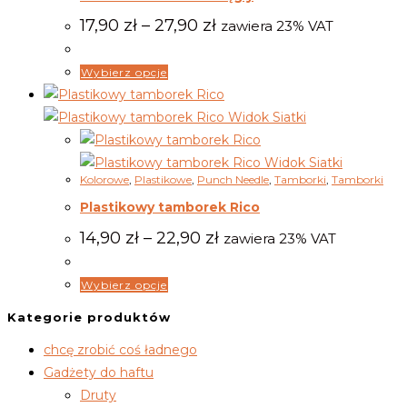
Zakres
17,90
zł
–
27,90
zł
zawiera 23% VAT
cen:
od
17,90 zł
Ten
Wybierz opcje
do
produkt
27,90 zł
ma
Widok Siatki
wiele
wariantów.
Widok Siatki
Kolorowe
,
Plastikowe
,
Punch Needle
,
Tamborki
,
Tamborki
Opcje
Plastikowy tamborek Rico
można
wybrać
Zakres
14,90
zł
–
22,90
zł
zawiera 23% VAT
cen:
na
od
stronie
14,90 zł
Ten
Wybierz opcje
produktu
do
produkt
22,90 zł
Kategorie produktów
ma
chcę zrobić coś ładnego
wiele
Gadżety do haftu
wariantów.
Druty
Opcje