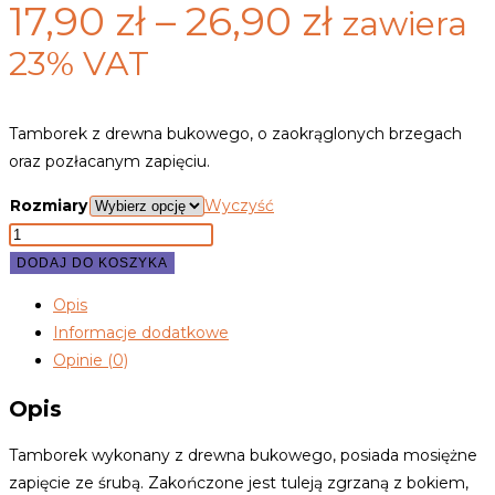
Zakres
17,90
zł
–
26,90
zł
zawiera
cen:
23% VAT
od
17,90 zł
Tamborek z drewna bukowego, o zaokrąglonych brzegach
oraz pozłacanym zapięciu.
do
26,90 zł
Rozmiary
Wyczyść
ilość
Tamborki
DODAJ DO KOSZYKA
z
Opis
drewna
Informacje dodatkowe
bukowego
Opinie (0)
grubości
8
Opis
mm
Tamborek wykonany z drewna bukowego, posiada mosiężne
zapięcie ze śrubą. Zakończone jest tuleją zgrzaną z bokiem,