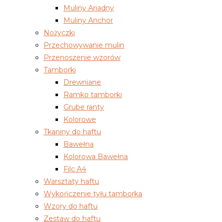
Muliny Ariadny
Muliny Anchor
Nożyczki
Przechowywanie mulin
Przenoszenie wzorów
Tamborki
Drewniane
Ramko tamborki
Grube ranty
Kolorowe
Tkaniny do haftu
Bawełna
Kolorowa Bawełna
Filc A4
Warsztaty haftu
Wykończenie tyłu tamborka
Wzory do haftu
Zestaw do haftu