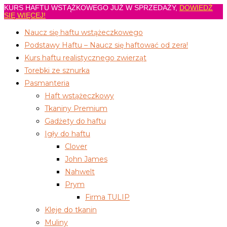
KURS HAFTU WSTĄŻKOWEGO JUŻ W SPRZEDAŻY,
DOWIEDŹ
Koniec
SIĘ WIĘCEJ!
treści
Naucz się haftu wstążeczkowego
Podstawy Haftu – Naucz się haftować od zera!
Kurs haftu realistycznego zwierząt
Torebki ze sznurka
Pasmanteria
Haft wstążeczkowy
Tkaniny Premium
Gadżety do haftu
Igły do haftu
Clover
John James
Nahwelt
Prym
Firma TULIP
Kleje do tkanin
Muliny