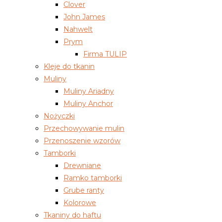
Clover
John James
Nahwelt
Prym
Firma TULIP
Kleje do tkanin
Muliny
Muliny Ariadny
Muliny Anchor
Nożyczki
Przechowywanie mulin
Przenoszenie wzorów
Tamborki
Drewniane
Ramko tamborki
Grube ranty
Kolorowe
Tkaniny do haftu