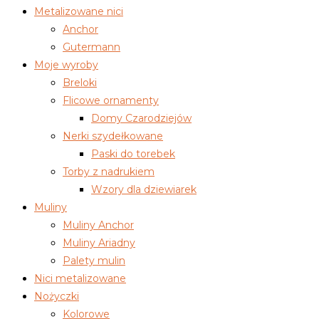
Metalizowane nici
Anchor
Gutermann
Moje wyroby
Breloki
Flicowe ornamenty
Domy Czarodziejów
Nerki szydełkowane
Paski do torebek
Torby z nadrukiem
Wzory dla dziewiarek
Muliny
Muliny Anchor
Muliny Ariadny
Palety mulin
Nici metalizowane
Nożyczki
Kolorowe