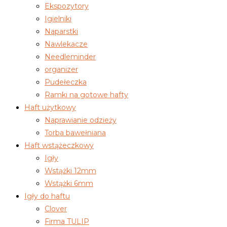
Ekspozytory
można
Igielniki
wybrać
Naparstki
na
Nawlekacze
stronie
Needleminder
produktu
organizer
Pudełeczka
Ramki na gotowe hafty
Haft użytkowy
Naprawianie odzieży
Torba bawełniana
Haft wstążeczkowy
Igły
Wstążki 12mm
Wstążki 6mm
Igły do haftu
Clover
Firma TULIP