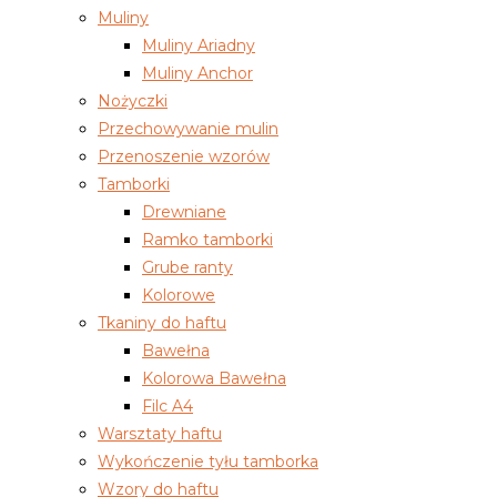
Muliny
Muliny Ariadny
Muliny Anchor
Nożyczki
Przechowywanie mulin
Przenoszenie wzorów
Tamborki
Drewniane
Ramko tamborki
Grube ranty
Kolorowe
Tkaniny do haftu
Bawełna
Kolorowa Bawełna
Filc A4
Warsztaty haftu
Wykończenie tyłu tamborka
Wzory do haftu