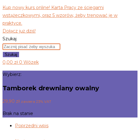
Kup nowy kurs online! Karta Pracy ze ściegami
wstążeczkowymi, oraz 5 wzorów, żeby trenować je w
praktyce.
Dołącz już dziś!
Szukaj
Szukaj
0,00
zł
0
Wózek
Wybierz:
Tamborek drewniany owalny
29,90
zł
zawiera 23% VAT
Brak na stanie
Poprzedni wpis