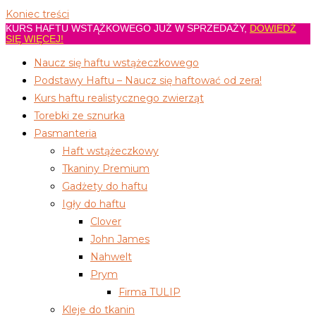
Koniec treści
KURS HAFTU WSTĄŻKOWEGO JUŻ W SPRZEDAŻY,
DOWIEDŹ
SIĘ WIĘCEJ!
Naucz się haftu wstążeczkowego
Podstawy Haftu – Naucz się haftować od zera!
Kurs haftu realistycznego zwierząt
Torebki ze sznurka
Pasmanteria
Haft wstążeczkowy
Tkaniny Premium
Gadżety do haftu
Igły do haftu
Clover
John James
Nahwelt
Prym
Firma TULIP
Kleje do tkanin