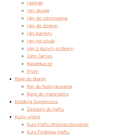
Igielniki
Igły długie
Igły do cieniowania
Igły do dzianin
Igły karnety
Igły na sztuki
Igły z dużym oczkiem
John James
Nawlekacze
Prym
Kleje do tkanin
Klej do fastrygowania
Kleje do materiałów
Kolekcja Świąteczna
Zestawy do haftu
Kursy online
Kurs Haftu Wstążeczkowego
Kurs Podstaw Haftu