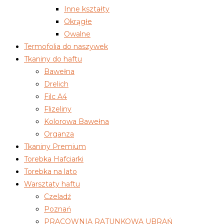
Inne kształty
Okrągłe
Owalne
Termofolia do naszywek
Tkaniny do haftu
Bawełna
Drelich
Filc A4
Flizeliny
Kolorowa Bawełna
Organza
Tkaniny Premium
Torebka Hafciarki
Torebka na lato
Warsztaty haftu
Czeladź
Poznań
PRACOWNIA RATUNKOWA UBRAŃ