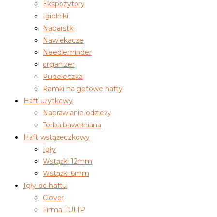
Ekspozytory
Igielniki
Naparstki
Nawlekacze
Needleminder
organizer
Pudełeczka
Ramki na gotowe hafty
Haft użytkowy
Naprawianie odzieży
Torba bawełniana
Haft wstążeczkowy
Igły
Wstążki 12mm
Wstążki 6mm
Igły do haftu
Clover
Firma TULIP