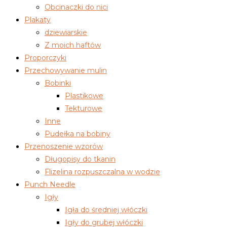
Obcinaczki do nici
Plakaty
dziewiarskie
Z moich haftów
Proporczyki
Przechowywanie mulin
Bobinki
Plastikowe
Tekturowe
Inne
Pudełka na bobiny
Przenoszenie wzorów
Długopisy do tkanin
Flizelina rozpuszczalna w wodzie
Punch Needle
Igły
Igła do średniej włóczki
Igły do grubej włóczki