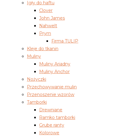
Igły do haftu
Clover
John James
Nahwelt
Prym
Firma TULIP
Kleje do tkanin
Muliny
Muliny Ariadny
Muliny Anchor
Nożyczki
Przechowywanie mulin
Przenoszenie wzorów
Tamborki
Drewniane
Ramko tamborki
Grube ranty
Kolorowe