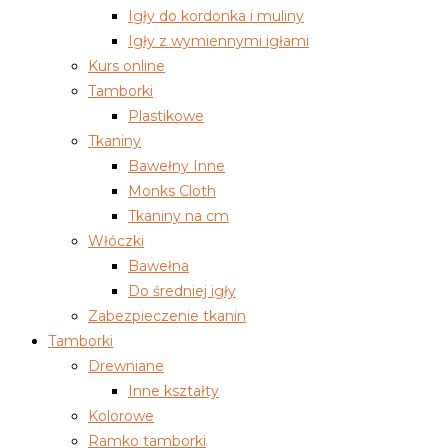
Igły do kordonka i muliny
Igły z wymiennymi igłami
Kurs online
Tamborki
Plastikowe
Tkaniny
Bawełny Inne
Monks Cloth
Tkaniny na cm
Włóczki
Bawełna
Do średniej igły
Zabezpieczenie tkanin
Tamborki
Drewniane
Inne kształty
Kolorowe
Ramko tamborki