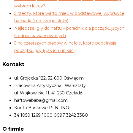
wybrać i kiedy?
5 rzeczy, które warto mieć w podstawowej wyprawce
hafciarki (i do czego służą)
Najlepsze igły do haftu – poradnik dla początkujących i
średniozaawansowanych
5 najczęstszych błędów w hafcie, które popełniają
początkujący (i jak ich unikać!)
Kontakt
ul. Grojecka 122, 32-600 Oświęcim
Pracownia Artystyczna i Warsztaty
ul. Wojkowicka 11, 41-250 Czeladź
haftowababa@gmail.com
Konto Bankowe PLN, ING:
34 1050 1269 1000 0097 3242 3380
O firmie