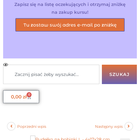
Zapisz się na listę oczekujących i otrzymaj zniżkę
na zakup kursu!
Tu zostaw swój adres e-mail po zniżkę
SZUKAJ
0
0,00
zł
Poprzedni wpis
Następny wpis