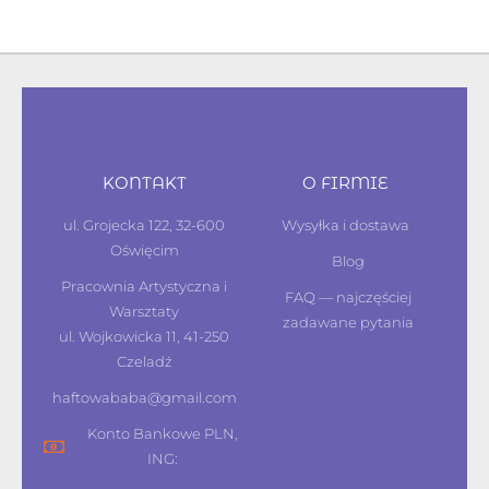
KONTAKT
O FIRMIE
ul. Grojecka 122, 32-600
Wysyłka i dostawa
Oświęcim
Blog
Pracownia Artystyczna i
FAQ — najczęściej
Warsztaty
zadawane pytania
ul. Wojkowicka 11, 41-250
Czeladź
haftowababa@gmail.com
Konto Bankowe PLN,
ING: