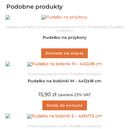
Podobne produkty
Gadżety do haftu
,
Inne
,
Przechowywanie mulin
,
Pudełeczka
,
Pudełka
na bobiny
Pudełko na przybory
Dowiedz się więcej
Przechowywanie mulin
,
Pudełka na bobiny
Pudełko na bobinki M – 4x12x18 cm
15,90
zł
zawiera 23% VAT
Dodaj do koszyka
Przechowywanie mulin
,
Pudełka na bobiny