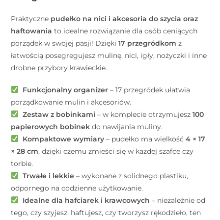
Praktyczne
pudełko na nici i akcesoria do szycia oraz
haftowania
to idealne rozwiązanie dla osób ceniących
porządek w swojej pasji! Dzięki
17 przegródkom
z
łatwością posegregujesz mulinę, nici, igły, nożyczki i inne
drobne przybory krawieckie.
Funkcjonalny organizer
– 17 przegródek ułatwia
porządkowanie mulin i akcesoriów.
Zestaw z bobinkami
– w komplecie otrzymujesz
100
papierowych bobinek
do nawijania muliny.
Kompaktowe wymiary
– pudełko ma wielkość
4 × 17
× 28 cm
, dzięki czemu zmieści się w każdej szafce czy
torbie.
Trwałe i lekkie
– wykonane z solidnego plastiku,
odpornego na codzienne użytkowanie.
Idealne dla hafciarek i krawcowych
– niezależnie od
tego, czy szyjesz, haftujesz, czy tworzysz rękodzieło, ten