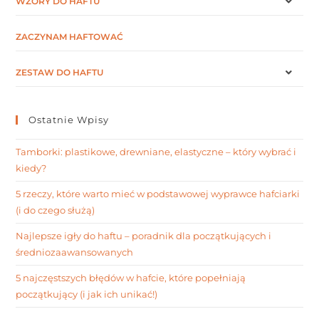
WZORY DO HAFTU
ZACZYNAM HAFTOWAĆ
ZESTAW DO HAFTU
Ostatnie Wpisy
Tamborki: plastikowe, drewniane, elastyczne – który wybrać i
kiedy?
5 rzeczy, które warto mieć w podstawowej wyprawce hafciarki
(i do czego służą)
Najlepsze igły do haftu – poradnik dla początkujących i
średniozaawansowanych
5 najczęstszych błędów w hafcie, które popełniają
początkujący (i jak ich unikać!)