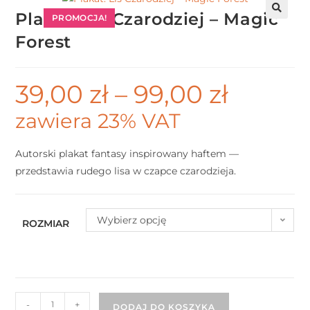
Plakat: Lis Czarodziej – Magic
PROMOCJA!
Forest
39,00
zł
–
99,00
zł
zawiera 23% VAT
Autorski plakat fantasy inspirowany haftem —
przedstawia rudego lisa w czapce czarodzieja.
Wybierz opcję
ROZMIAR
-
+
DODAJ DO KOSZYKA