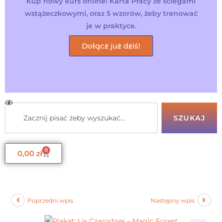
Kup nowy kurs online! Karta Pracy ze ściegami
wstążeczkowymi, oraz 5 wzorów, żeby trenować
je w praktyce.
Dołącz już dziś!
SZUKAJ
0
0,00
zł
Poprzedni wpis
Następny wpis