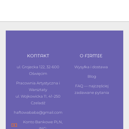
KONTAKT
O FIRMIE
ul. Grojecka 122, 32-600
Wysyłka i dostawa
Oświęcim
Blog
Pracownia Artystyczna i
FAQ — najczęściej
Warsztaty
zadawane pytania
ul. Wojkowicka 11, 41-250
Czeladź
haftowababa@gmail.com
Konto Bankowe PLN,
ING: