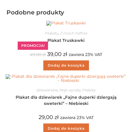
Podobne produkty
Plakaty
,
Z moich haftów
Plakat Truskawki
PROMOCJA!
39,00
zł
49,00
zł
zawiera 23% VAT
Dodaj do koszyka
dziewiarskie
,
Moje wyroby
,
Plakaty
Plakat dla dziewiarek „Fajne duperki dziergają
sweterki” – Niebieski
29,00
zł
zawiera 23% VAT
Dodaj do koszyka