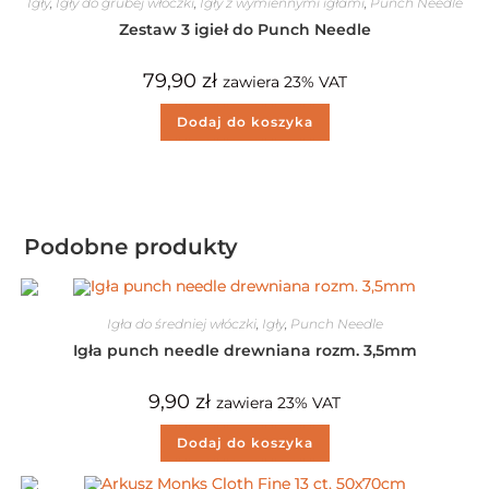
Igły
,
Igły do grubej włóczki
,
Igły z wymiennymi igłami
,
Punch Needle
Zestaw 3 igieł do Punch Needle
79,90
zł
zawiera 23% VAT
Dodaj do koszyka
Podobne produkty
Igła do średniej włóczki
,
Igły
,
Punch Needle
Igła punch needle drewniana rozm. 3,5mm
9,90
zł
zawiera 23% VAT
Dodaj do koszyka