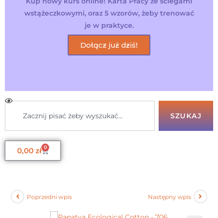
Kup nowy kurs online! Karta Pracy ze ściegami
wstążeczkowymi, oraz 5 wzorów, żeby trenować
je w praktyce.
Dołącz już dziś!
SZUKAJ
0
0,00
zł
Poprzedni wpis
Następny wpis