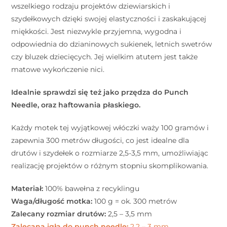
wszelkiego rodzaju projektów dziewiarskich i
szydełkowych dzięki swojej elastyczności i zaskakującej
miękkości. Jest niezwykle przyjemna, wygodna i
odpowiednia do dzianinowych sukienek, letnich swetrów
czy bluzek dziecięcych. Jej wielkim atutem jest także
matowe wykończenie nici.
Idealnie sprawdzi się też jako przędza do Punch
Needle, oraz haftowania płaskiego.
Każdy motek tej wyjątkowej włóczki waży 100 gramów i
zapewnia 300 metrów długości, co jest idealne dla
drutów i szydełek o rozmiarze 2,5-3,5 mm, umożliwiając
realizację projektów o różnym stopniu skomplikowania.
Materiał:
100% bawełna z recyklingu
Waga/długość motka:
100 g = ok. 300 metrów
Zalecany rozmiar drutów:
2,5 – 3,5 mm
Zalecana igła do punch needle:
2,2 – 3 mm