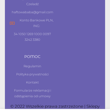
Czeladź
haftowababa@gmail.com
Konto Bankowe PLN,
ING:
34 1050 1269 1000 0097
3242 3380
POMOC
Regulamin
Polityka prywatności
Kontakt
Formularze reklamacji i
odstąpienia od umowy
© 2022 Wszelkie prawa zastrzeżone | Sklepy