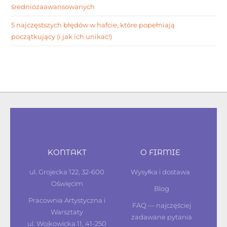
średniozaawansowanych
5 najczęstszych błędów w hafcie, które popełniają
początkujący (i jak ich unikać!)
KONTAKT
O FIRMIE
ul. Grojecka 122, 32-600
Wysyłka i dostawa
Oświęcim
Blog
Pracownia Artystyczna i
FAQ — najczęściej
Warsztaty
zadawane pytania
ul. Wojkowicka 11, 41-250