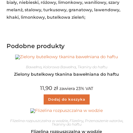
biały, niebieski, różowy, limonkowy, waniliowy, szary
melanż, stalowy, turkusowy, granatowy, lawendowy,
khaki, limonkowy, butelkowa zieleń;
Podobne produkty
Bawełna
,
Kolorowa Bawełna
,
Tkaniny do haftu
Zielony butelkowy tkanina bawełniana do haftu
11,90
zł
zawiera 23% VAT
Dodaj do koszyka
Flizelina rozpuszczalna w wodzie
,
Flizeliny
,
Przenoszenie wzorów
,
Tkaniny do haftu
Flizelina rozpuszczalna w wodzie