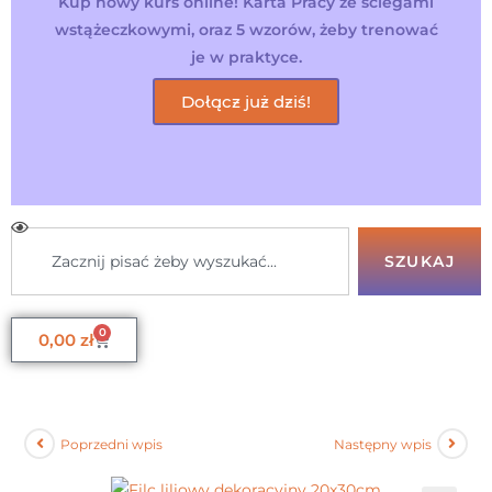
Kup nowy kurs online! Karta Pracy ze ściegami
wstążeczkowymi, oraz 5 wzorów, żeby trenować
je w praktyce.
Dołącz już dziś!
SZUKAJ
0
0,00
zł
Poprzedni wpis
Następny wpis