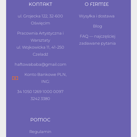
KONTAKT
O FIRMIE
ul. Grojecka 122, 32-600
Wysyłka i dostawa
Oświęcim
Blog
Pracownia Artystyczna i
FAQ — najczęściej
Warsztaty
zadawane pytania
ul. Wojkowicka 11, 41-250
Czeladź
haftowababa@gmail.com
Konto Bankowe PLN,
ING:
34 1050 1269 1000 0097
3242 3380
POMOC
Regulamin