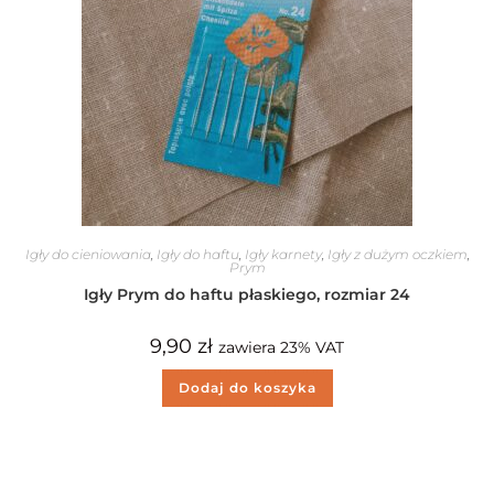
Igły do cieniowania
,
Igły do haftu
,
Igły karnety
,
Igły z dużym oczkiem
,
Prym
Igły Prym do haftu płaskiego, rozmiar 24
9,90
zł
zawiera 23% VAT
Dodaj do koszyka