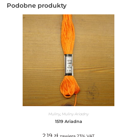
Podobne produkty
Muliny
,
Muliny Ariadny
1519 Ariadna
2,19
zł
zawiera 23% VAT