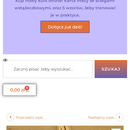
Kup nowy kurs online! Karta Pracy ze ściegami
wstążeczkowymi, oraz 5 wzorów, żeby trenować
je w praktyce.
Dołącz już dziś!
SZUKAJ
0
0,00
zł
Poprzedni wpis
Następny wpis