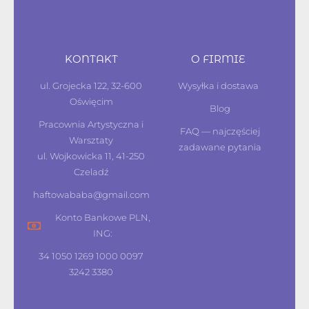
KONTAKT
O FIRMIE
ul. Grojecka 122, 32-600
Wysyłka i dostawa
Oświęcim
Blog
Pracownia Artystyczna i
FAQ — najczęściej
Warsztaty
zadawane pytania
ul. Wojkowicka 11, 41-250
Czeladź
haftowababa@gmail.com
Konto Bankowe PLN,
ING:
34 1050 1269 1000 0097
3242 3380