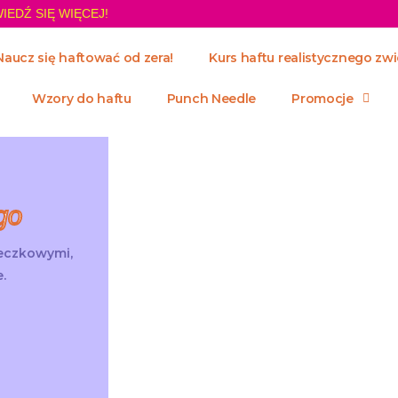
IEDŹ SIĘ WIĘCEJ!
Naucz się haftować od zera!
Kurs haftu realistycznego zwi
Wzory do haftu
Punch Needle
Promocje
go
żeczkowymi,
.