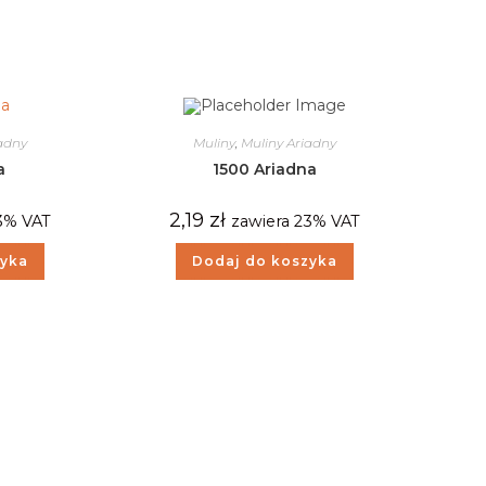
iadny
Muliny
,
Muliny Ariadny
a
1500 Ariadna
2,19
zł
3% VAT
zawiera 23% VAT
zyka
Dodaj do koszyka