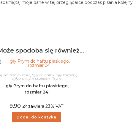
apamiętaj moje dane w tej przeglądarce podczas pisania kolejn
Może spodoba się również…
ły do cieniowania
,
Igły do haftu
,
Igły karnety
,
Igły z dużym oczkiem
,
Prym
Igły Prym do haftu płaskiego,
rozmiar 24
9,90
zł
zawiera 23% VAT
Dodaj do koszyka