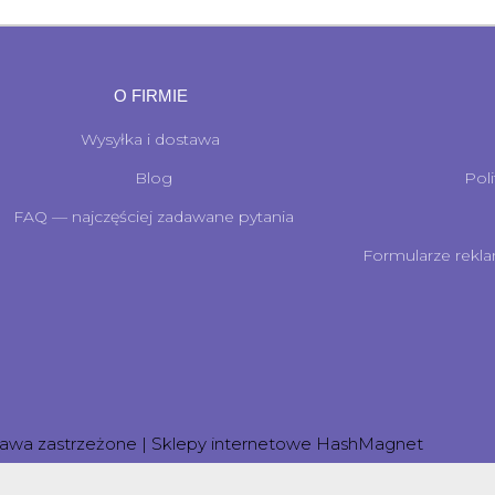
O FIRMIE
Wysyłka i dostawa
Blog
Pol
FAQ — najczęściej zadawane pytania
Formularze rekla
rawa zastrzeżone | Sklepy internetowe
HashMagnet