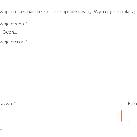
wój adres e-mail nie zostanie opublikowany.
Wymagane pola są
woja ocena
*
woja opinia
*
Nazwa
*
E-m