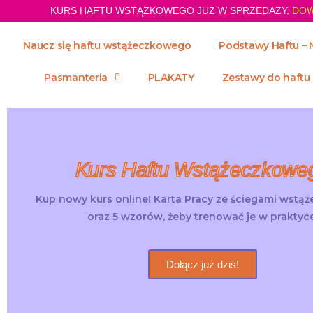
KURS HAFTU WSTĄŻKOWEGO JUŻ W SPRZEDAŻY,
DOW
Naucz się haftu wstążeczkowego
Podstawy Haftu – 
Pasmanteria
PLAKATY
Zestawy do haftu
Kurs Haftu Wstążeczkowe
Kup nowy kurs online! Karta Pracy ze ściegami wstą
oraz 5 wzorów, żeby trenować je w praktyce
Dołącz już dziś!