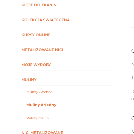
KLEJE DO TKANIN
KOLEKCJA ŚWIĄTECZNA
KURSY ONLINE
METALIZOWANE NICI
M
MOJE WYROBY
1
MULINY
I
Muliny Anchor
r
Muliny Ariadny
Palety mulin
N
NICI METALIZOWANE