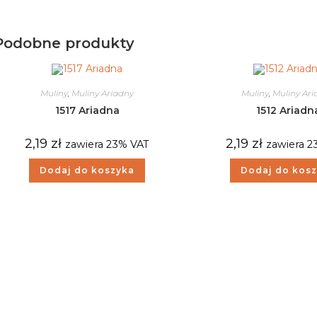
Podobne produkty
Muliny
,
Muliny Ariadny
Muliny
,
Muliny Ar
1517 Ariadna
1512 Ariadn
2,19
zł
2,19
zł
zawiera 23% VAT
zawiera 2
Dodaj do koszyka
Dodaj do kos