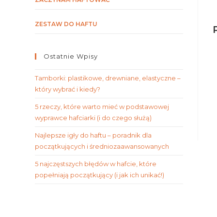
ZESTAW DO HAFTU
Ostatnie Wpisy
Tamborki: plastikowe, drewniane, elastyczne –
który wybrać i kiedy?
5 rzeczy, które warto mieć w podstawowej
wyprawce hafciarki (i do czego służą)
Najlepsze igły do haftu – poradnik dla
początkujących i średniozaawansowanych
5 najczęstszych błędów w hafcie, które
popełniają początkujący (i jak ich unikać!)