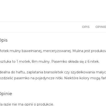
OPIS
OPINIE
Opis
otek muliny bawełnianej, merceryzowanej. Mulina jest produkow
 sztuka to 1 motek, 8m muliny. Pasemko składa się z 6 nitek.
dealna do haftu, zaplatania bransoletek czy szydełkowania mały
ozdzielić pasemko na pojedyncze nitki. Niektóre kolory mogą fa
Opinie
a razie nie ma opinii o produkcie.