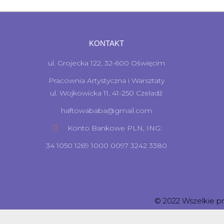
KONTAKT
ul. Grojecka 122, 32-600 Oświęcim
Pracownia Artystyczna i Warsztaty
ul. Wojkowicka 11, 41-250 Czeladź
haftowababa@gmail.com
Konto Bankowe PLN, ING:
34 1050 1269 1000 0097 3242 3380
© 2022 Wszelkie p