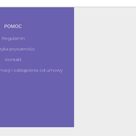
POMOC
Regulamin
ityka prywatności
Kontakt
macji i odstąpienia od umowy