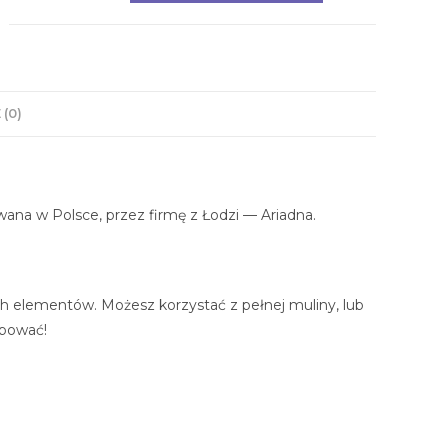
 (0)
ana w Polsce, przez firmę z Łodzi — Ariadna.
ch elementów. Możesz korzystać z pełnej muliny, lub
rbować!