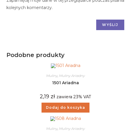
Zapamiętaj moje dane w tej przeglądarce podczas pisania
kolejnych komentarzy.
Podobne produkty
Muliny
,
Muliny Ariadny
1501 Ariadna
2,19
zł
zawiera 23% VAT
Dodaj do koszyka
Muliny
,
Muliny Ariadny