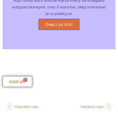
Kup nowy kurs online! Karta Pracy ze ściegami
wstążeczkowymi, oraz 5 wzorów, żeby trenować
je w praktyce.
Dołącz już dziś!
0
0,00
zł
Poprzedni wpis
Następny wpis