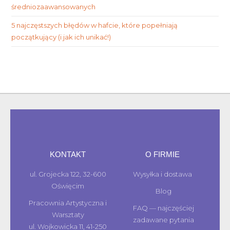
średniozaawansowanych
5 najczęstszych błędów w hafcie, które popełniają
początkujący (i jak ich unikać!)
KONTAKT
O FIRMIE
ul. Grojecka 122, 32-600
Wysyłka i dostawa
Oświęcim
Blog
Pracownia Artystyczna i
FAQ — najczęściej
Warsztaty
zadawane pytania
ul. Wojkowicka 11, 41-250