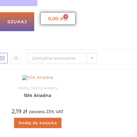
0
0,00
zł
SZUKAJ
Domyślne sortowanie
Muliny
,
Muliny Ariadny
1514 Ariadna
2,19
zł
zawiera 23% VAT
Dodaj do koszyka