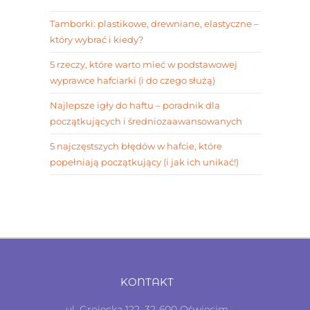
Tamborki: plastikowe, drewniane, elastyczne –
który wybrać i kiedy?
5 rzeczy, które warto mieć w podstawowej
wyprawce hafciarki (i do czego służą)
Najlepsze igły do haftu – poradnik dla
początkujących i średniozaawansowanych
5 najczęstszych błędów w hafcie, które
popełniają początkujący (i jak ich unikać!)
KONTAKT
ul. Grojecka 122, 32-600 Oświęcim