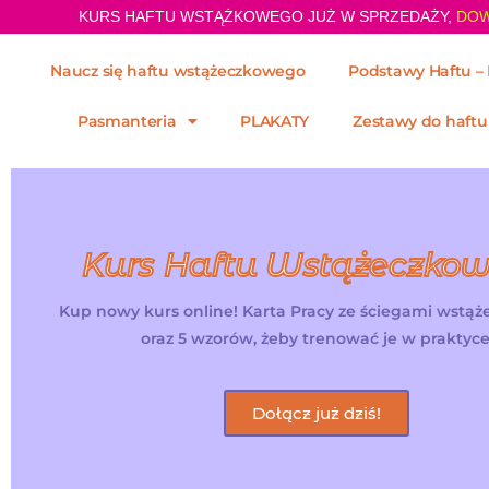
KURS HAFTU WSTĄŻKOWEGO JUŻ W SPRZEDAŻY,
DOW
Naucz się haftu wstążeczkowego
Podstawy Haftu – 
Pasmanteria
PLAKATY
Zestawy do haftu
Kurs Haftu Wstążeczko
Kup nowy kurs online! Karta Pracy ze ściegami wstą
oraz 5 wzorów, żeby trenować je w praktyce
Dołącz już dziś!