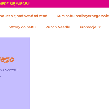
IEDŹ SIĘ WIĘCEJ!
Naucz się haftować od zera!
Kurs haftu realistycznego zwie
Wzory do haftu
Punch Needle
Promocje
wego
żeczkowymi,
.