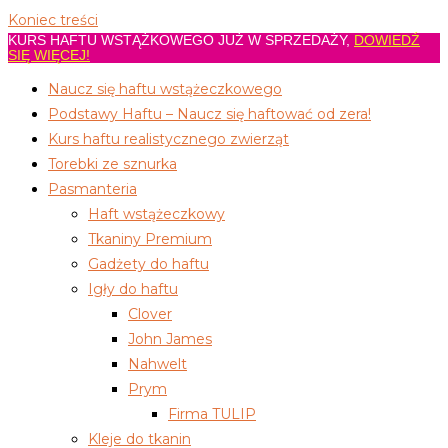
Koniec treści
KURS HAFTU WSTĄŻKOWEGO JUŻ W SPRZEDAŻY,
DOWIEDŹ
SIĘ WIĘCEJ!
Naucz się haftu wstążeczkowego
Podstawy Haftu – Naucz się haftować od zera!
Kurs haftu realistycznego zwierząt
Torebki ze sznurka
Pasmanteria
Haft wstążeczkowy
Tkaniny Premium
Gadżety do haftu
Igły do haftu
Clover
John James
Nahwelt
Prym
Firma TULIP
Kleje do tkanin