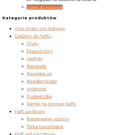
Dodaj do koszyka
Kategorie produktów
chcę zrobić coś ładnego
Gadżety do haftu
Druty
Ekspozytory
Igielniki
Naparstki
Nawlekacze
Needleminder
organizer
Pudełeczka
Ramki na gotowe hafty
Haft użytkowy
Naprawianie odzieży
Torba bawełniana
Haft wstążeczkowy