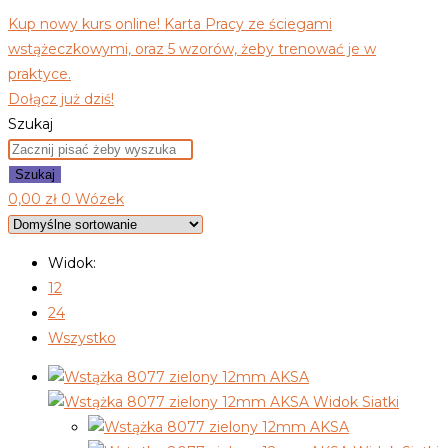
Kup nowy kurs online! Karta Pracy ze ściegami
wstążeczkowymi, oraz 5 wzorów, żeby trenować je w
praktyce.
Dołącz już dziś!
Szukaj
Szukaj
0,00
zł
0
Wózek
Widok:
12
24
Wszystko
Widok Siatki