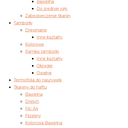
Bawełna
Do średniej igły
Zabezpieczenie tkanin
Tamborki
Drewniane
Inne kształty
Kolorowe
Ramko tamborki
Inne kształty
Okrągłe
Owalne
Termofolia do naszywek
Tkaniny do haftu
Bawełna
Drelich
Filc A4
Flizeliny
Kolorowa Bawełna