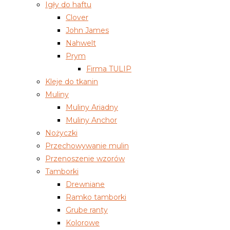
Igły do haftu
Clover
John James
Nahwelt
Prym
Firma TULIP
Kleje do tkanin
Muliny
Muliny Ariadny
Muliny Anchor
Nożyczki
Przechowywanie mulin
Przenoszenie wzorów
Tamborki
Drewniane
Ramko tamborki
Grube ranty
Kolorowe