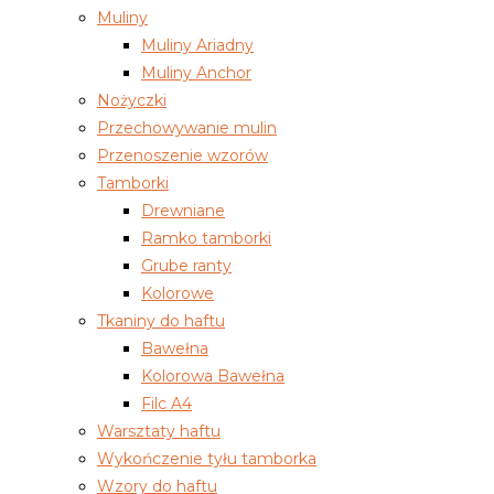
Muliny
Muliny Ariadny
Muliny Anchor
Nożyczki
Przechowywanie mulin
Przenoszenie wzorów
Tamborki
Drewniane
Ramko tamborki
Grube ranty
Kolorowe
Tkaniny do haftu
Bawełna
Kolorowa Bawełna
Filc A4
Warsztaty haftu
Wykończenie tyłu tamborka
Wzory do haftu