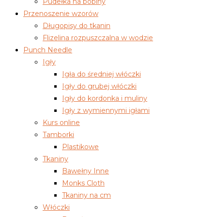
Pudełka na bobiny
Przenoszenie wzorów
Długopisy do tkanin
Flizelina rozpuszczalna w wodzie
Punch Needle
Igły
Igła do średniej włóczki
Igły do grubej włóczki
Igły do kordonka i muliny
Igły z wymiennymi igłami
Kurs online
Tamborki
Plastikowe
Tkaniny
Bawełny Inne
Monks Cloth
Tkaniny na cm
Włóczki