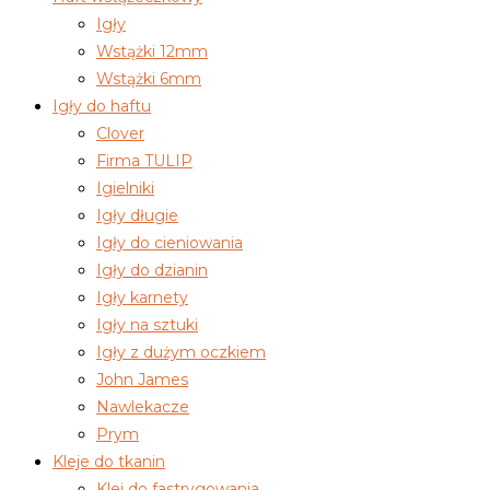
Igły
Wstążki 12mm
Wstążki 6mm
Igły do haftu
Clover
Firma TULIP
Igielniki
Igły długie
Igły do cieniowania
Igły do dzianin
Igły karnety
Igły na sztuki
Igły z dużym oczkiem
John James
Nawlekacze
Prym
Kleje do tkanin
Klej do fastrygowania