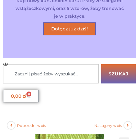
Kup nowy kurs online! Karta Pracy ze ściegami
wstążeczkowymi, oraz 5 wzorów, żeby trenować
je w praktyce.
Dołącz już dziś!
SZUKAJ
0
0,00
zł
Poprzedni wpis
Następny wpis