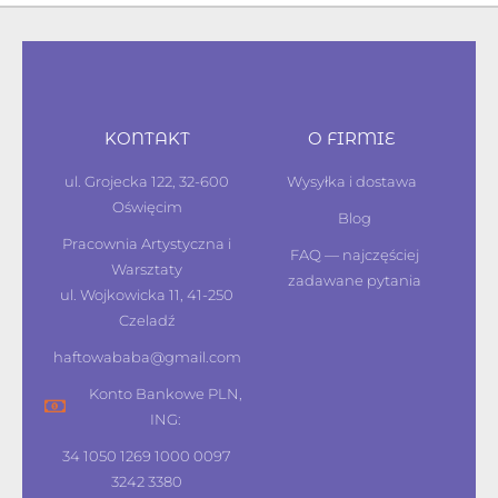
KONTAKT
O FIRMIE
ul. Grojecka 122, 32-600
Wysyłka i dostawa
Oświęcim
Blog
Pracownia Artystyczna i
FAQ — najczęściej
Warsztaty
zadawane pytania
ul. Wojkowicka 11, 41-250
Czeladź
haftowababa@gmail.com
Konto Bankowe PLN,
ING:
34 1050 1269 1000 0097
3242 3380