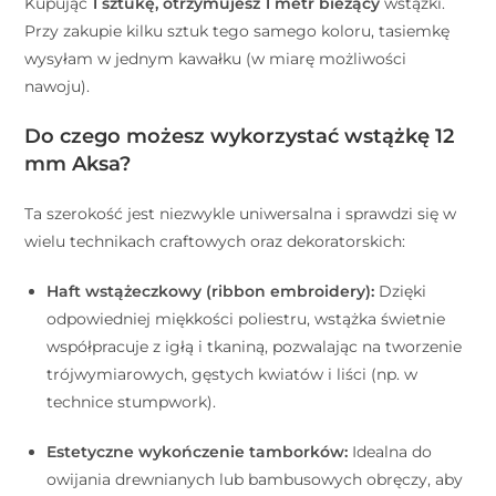
Kupując
1 sztukę, otrzymujesz 1 metr bieżący
wstążki.
Przy zakupie kilku sztuk tego samego koloru, tasiemkę
wysyłam w jednym kawałku (w miarę możliwości
nawoju).
Do czego możesz wykorzystać wstążkę 12
mm Aksa?
Ta szerokość jest niezwykle uniwersalna i sprawdzi się w
wielu technikach craftowych oraz dekoratorskich:
Haft wstążeczkowy (ribbon embroidery):
Dzięki
odpowiedniej miękkości poliestru, wstążka świetnie
współpracuje z igłą i tkaniną, pozwalając na tworzenie
trójwymiarowych, gęstych kwiatów i liści (np. w
technice stumpwork).
Estetyczne wykończenie tamborków:
Idealna do
owijania drewnianych lub bambusowych obręczy, aby