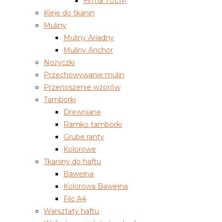
Firma TULIP
Kleje do tkanin
Muliny
Muliny Ariadny
Muliny Anchor
Nożyczki
Przechowywanie mulin
Przenoszenie wzorów
Tamborki
Drewniane
Ramko tamborki
Grube ranty
Kolorowe
Tkaniny do haftu
Bawełna
Kolorowa Bawełna
Filc A4
Warsztaty haftu