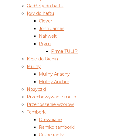
Gadżety do haftu
Igły do haftu
Clover
John James
Nahwelt
Prym
Firma TULIP
Kleje do tkanin
Muliny
Muliny Ariadny
Muliny Anchor
Nożyczki
Przechowywanie mulin
Przenoszenie wzorów
Tamborki
Drewniane
Ramko tamborki
Grube ranty