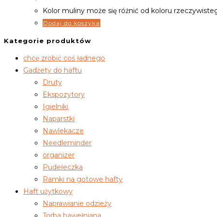
Kolor muliny może się różnić od koloru rzeczywiste
Dodaj do koszyka
Kategorie produktów
chcę zrobić coś ładnego
Gadżety do haftu
Druty
Ekspozytory
Igielniki
Naparstki
Nawlekacze
Needleminder
organizer
Pudełeczka
Ramki na gotowe hafty
Haft użytkowy
Naprawianie odzieży
Torba bawełniana