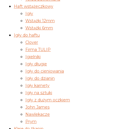
Haft wstążeczkowy
Igły
Wstążki 12mm
Wstążki 6mm
Igły do haftu
Clover
Firma TULIP
Igielniki
Igły długie
Igły do cieniowania
Igły do dzianin
Igły karnety
Igły na sztuki
Igły z dużym oczkiem
John James
Nawlekacze
Prym
Kleje do tkanin