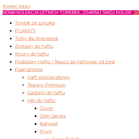
Koniec treści
NOWA KOLEKCJA LETNICH TOREBEK, ZGARNIJ SWÓJ KOLOR:
SP
Torebki ze sznurka
PLAKATY
Torby dla dziewiarek
Zestawy do haftu
Wzory do haftu
Podstawy Haftu – Naucz się haftować od zera!
Pasmanteria
Haft wstążeczkowy
Tkaniny Premium
Gadżety do haftu
Igły do haftu
Clover
John James
Nahwelt
Prym