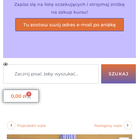
Zapisz się na listę oczekujących i otrzymaj zniżkę
na zakup kursu!
Tu zostaw swój adres e-mail po zniżkę
SZUKAJ
0
0,00
zł
Poprzedni wpis
Następny wpis