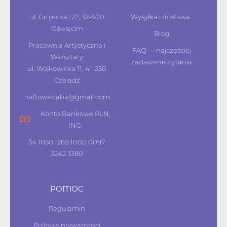
ul. Grojecka 122, 32-600
Wysyłka i dostawa
Oświęcim
Blog
Pracownia Artystyczna i
FAQ — najczęściej
Warsztaty
zadawane pytania
ul. Wojkowicka 11, 41-250
Czeladź
haftowababa@gmail.com
Konto Bankowe PLN,
ING:
34 1050 1269 1000 0097
3242 3380
POMOC
Regulamin
Polityka prywatności