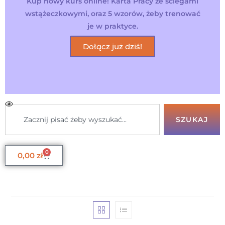
Kup nowy kurs online! Karta Pracy ze ściegami
wstążeczkowymi, oraz 5 wzorów, żeby trenować
je w praktyce.
Dołącz już dziś!
SZUKAJ
0
0,00
zł