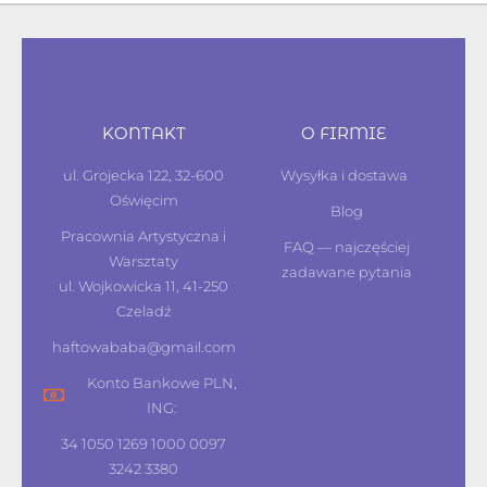
KONTAKT
O FIRMIE
ul. Grojecka 122, 32-600
Wysyłka i dostawa
Oświęcim
Blog
Pracownia Artystyczna i
FAQ — najczęściej
Warsztaty
zadawane pytania
ul. Wojkowicka 11, 41-250
Czeladź
haftowababa@gmail.com
Konto Bankowe PLN,
ING:
34 1050 1269 1000 0097
3242 3380