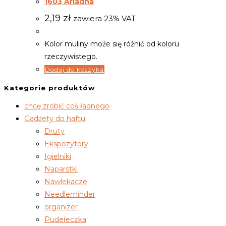
1603 Ariadna
2,19
zł
zawiera 23% VAT
Kolor muliny może się różnić od koloru
rzeczywistego.
Dodaj do koszyka
Kategorie produktów
chcę zrobić coś ładnego
Gadżety do haftu
Druty
Ekspozytory
Igielniki
Naparstki
Nawlekacze
Needleminder
organizer
Pudełeczka