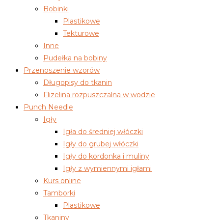
Bobinki
Plastikowe
Tekturowe
Inne
Pudełka na bobiny
Przenoszenie wzorów
Długopisy do tkanin
Flizelina rozpuszczalna w wodzie
Punch Needle
Igły
Igła do średniej włóczki
Igły do grubej włóczki
Igły do kordonka i muliny
Igły z wymiennymi igłami
Kurs online
Tamborki
Plastikowe
Tkaniny