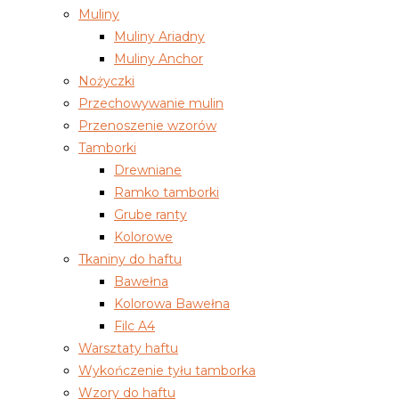
Muliny
Muliny Ariadny
Muliny Anchor
Nożyczki
Przechowywanie mulin
Przenoszenie wzorów
Tamborki
Drewniane
Ramko tamborki
Grube ranty
Kolorowe
Tkaniny do haftu
Bawełna
Kolorowa Bawełna
Filc A4
Warsztaty haftu
Wykończenie tyłu tamborka
Wzory do haftu