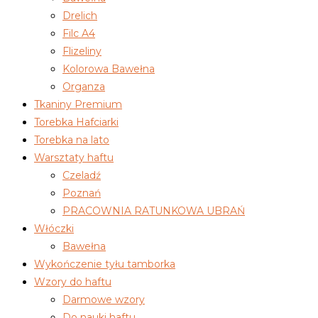
Drelich
Filc A4
Flizeliny
Kolorowa Bawełna
Organza
Tkaniny Premium
Torebka Hafciarki
Torebka na lato
Warsztaty haftu
Czeladź
Poznań
PRACOWNIA RATUNKOWA UBRAŃ
Włóczki
Bawełna
Wykończenie tyłu tamborka
Wzory do haftu
Darmowe wzory
Do nauki haftu