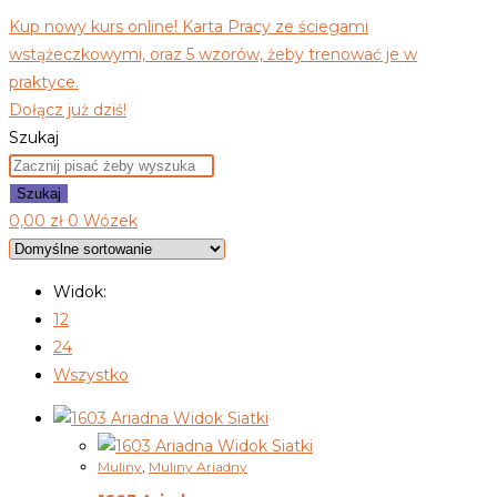
Kup nowy kurs online! Karta Pracy ze ściegami
wstążeczkowymi, oraz 5 wzorów, żeby trenować je w
praktyce.
Dołącz już dziś!
Szukaj
Szukaj
0,00
zł
0
Wózek
Widok:
12
24
Wszystko
Widok Siatki
Widok Siatki
Muliny
,
Muliny Ariadny