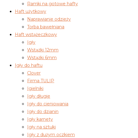
Ramki na gotowe hafty
Haft użytkowy
Naprawianie odzieży
Torba bawełniana
Haft wstążeczkowy
Igły
Wstążki 12mm
Wstążki 6mm
Igły do haftu
Clover
Firma TULIP
Igielniki
Igły długie
Igły do cieniowania
Igły do dzianin
Igły karnety
Igły na sztuki
Igły z dużym oczkiem