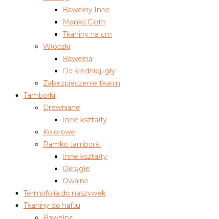
Bawełny Inne
Monks Cloth
Tkaniny na cm
Włóczki
Bawełna
Do średniej igły
Zabezpieczenie tkanin
Tamborki
Drewniane
Inne kształty
Kolorowe
Ramko tamborki
Inne kształty
Okrągłe
Owalne
Termofolia do naszywek
Tkaniny do haftu
Bawełna