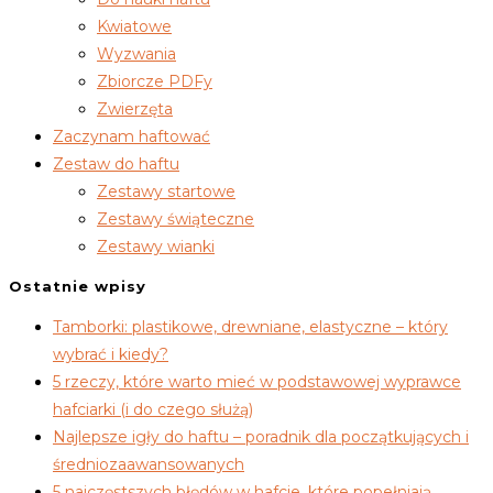
Kwiatowe
Wyzwania
Zbiorcze PDFy
Zwierzęta
Zaczynam haftować
Zestaw do haftu
Zestawy startowe
Zestawy świąteczne
Zestawy wianki
Ostatnie wpisy
Tamborki: plastikowe, drewniane, elastyczne – który
wybrać i kiedy?
5 rzeczy, które warto mieć w podstawowej wyprawce
hafciarki (i do czego służą)
Najlepsze igły do haftu – poradnik dla początkujących i
średniozaawansowanych
5 najczęstszych błędów w hafcie, które popełniają