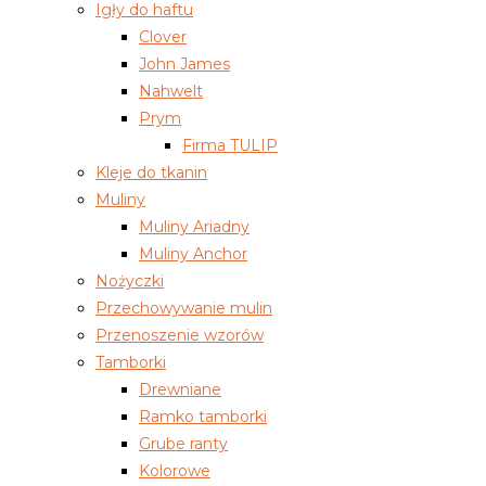
Igły do haftu
Clover
John James
Nahwelt
Prym
Firma TULIP
Kleje do tkanin
Muliny
Muliny Ariadny
Muliny Anchor
Nożyczki
Przechowywanie mulin
Przenoszenie wzorów
Tamborki
Drewniane
Ramko tamborki
Grube ranty
Kolorowe