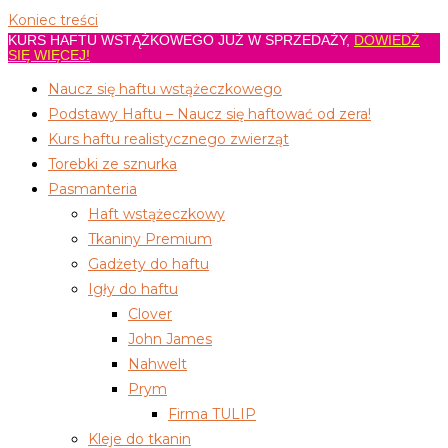
Koniec treści
KURS HAFTU WSTĄŻKOWEGO JUŻ W SPRZEDAŻY,
DOWIEDŹ
SIĘ WIĘCEJ!
Naucz się haftu wstążeczkowego
Podstawy Haftu – Naucz się haftować od zera!
Kurs haftu realistycznego zwierząt
Torebki ze sznurka
Pasmanteria
Haft wstążeczkowy
Tkaniny Premium
Gadżety do haftu
Igły do haftu
Clover
John James
Nahwelt
Prym
Firma TULIP
Kleje do tkanin