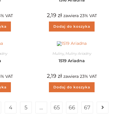
2,19
zł
3% VAT
zawiera 23% VAT
yka
Dodaj do koszyka
iadny
Muliny
,
Muliny Ariadny
a
1519 Ariadna
2,19
zł
3% VAT
zawiera 23% VAT
yka
Dodaj do koszyka
4
5
…
65
66
67