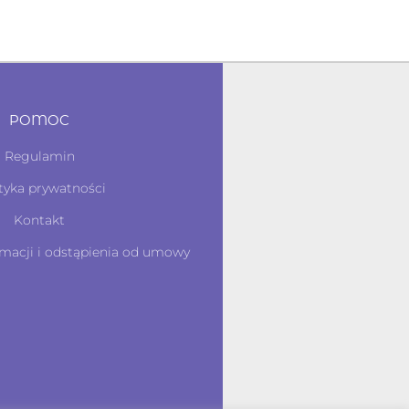
POMOC
Regulamin
tyka prywatności
Kontakt
macji i odstąpienia od umowy