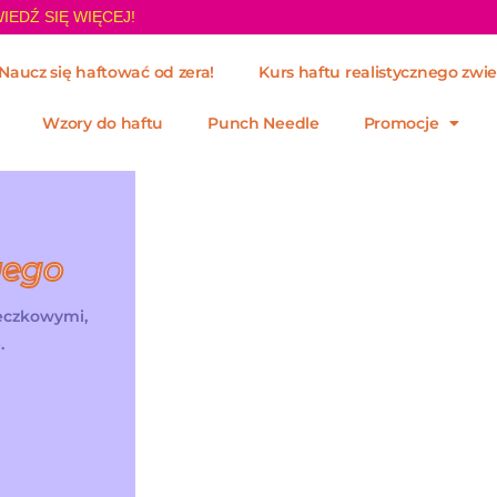
IEDŹ SIĘ WIĘCEJ!
Naucz się haftować od zera!
Kurs haftu realistycznego zwie
Wzory do haftu
Punch Needle
Promocje
wego
żeczkowymi,
.