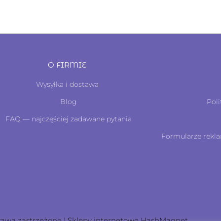
O FIRMIE
Wysyłka i dostawa
Blog
Poli
FAQ — najczęściej zadawane pytania
Formularze rekla
rawa zastrzeżone | Sklepy internetowe
HashMagnet