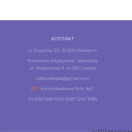
KONTAKT
ul. Grojecka 122, 32-600 Oświęcim
Pracownia Artystyczna i Warsztaty
ul. Wojkowicka 11, 41-250 Czeladź
haftowababa@gmail.com
Konto Bankowe PLN, ING:
34 1050 1269 1000 0097 3242 3380
© 2022 Wszelkie p