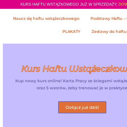
KURS HAFTU WSTĄŻKOWEGO JUŻ W SPRZEDAŻY,
DOW
Naucz się haftu wstążeczkowego
Podstawy Haftu – 
Pasmanteria
PLAKATY
Zestawy do haftu
Kurs Haftu Wstążeczko
Kup nowy kurs online! Karta Pracy ze ściegami wstą
oraz 5 wzorów, żeby trenować je w praktyce
Dołącz już dziś!