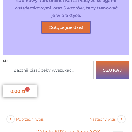
Kup nowy kurs online! Karta Pracy ze ściegami
wstążeczkowymi, oraz 5 wzorów, żeby trenować
je w praktyce.
Dołącz już dziś!
SZUKAJ
0
0,00
zł
Poprzedni wpis
Następny wpis