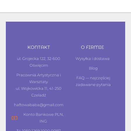
KONTAKT
O FIRMIE
ul. Grojecka 122, 32-600
Wysyłka i dostawa
Oświęcim
Blog
Pracownia Artystyczna i
FAQ — najczęściej
Warsztaty
zadawane pytania
ul. Wojkowicka 11, 41-250
Czeladź
haftowababa@gmail.com
Konto Bankowe PLN,
ING:
34 1050 1269 1000 0097