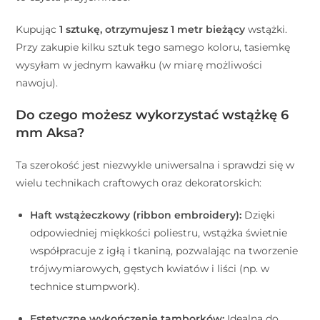
Kupując
1 sztukę, otrzymujesz 1 metr bieżący
wstążki.
Przy zakupie kilku sztuk tego samego koloru, tasiemkę
wysyłam w jednym kawałku (w miarę możliwości
nawoju).
Do czego możesz wykorzystać wstążkę 6
mm Aksa?
Ta szerokość jest niezwykle uniwersalna i sprawdzi się w
wielu technikach craftowych oraz dekoratorskich:
Haft wstążeczkowy (ribbon embroidery):
Dzięki
odpowiedniej miękkości poliestru, wstążka świetnie
współpracuje z igłą i tkaniną, pozwalając na tworzenie
trójwymiarowych, gęstych kwiatów i liści (np. w
technice stumpwork).
Estetyczne wykończenie tamborków:
Idealna do