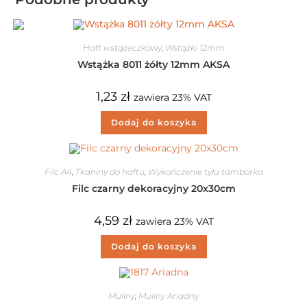
Haft wstążeczkowy
,
Wstążki 12mm
Wstążka 8011 żółty 12mm AKSA
1,23
zł
zawiera 23% VAT
Dodaj do koszyka
Filc A4
,
Tkaniny do haftu
,
Wykończenie tyłu tamborka
Filc czarny dekoracyjny 20x30cm
4,59
zł
zawiera 23% VAT
Dodaj do koszyka
Muliny
,
Muliny Ariadny