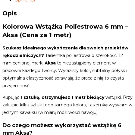
Opinie (0)
6mm
AKSA
Opis
Kolorowa Wstążka Poliestrowa 6 mm –
Aksa (Cena za 1 metr)
Szukasz idealnego wykończenia dla swoich projektów
rękodzielniczych?
Tasiemka poliestrowa o szerokości 12
mm cenionej marki
Aksa
to niezastąpiony element w
pracowni każdego twórcy. Wyrazisty kolor, subtelny połysk i
optymalna elastyczność sprawiają, że praca z nią to czysta
przyjemność.
Kupując
1 sztukę, otrzymujesz 1 metr bieżący
wstążki. Przy
zakupie kilku sztuk tego samego koloru, tasiemkę wysyłam w
jednym kawałku (w miarę możliwości nawoju).
Do czego możesz wykorzystać wstążkę 6
mm Aksa?