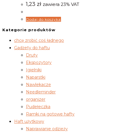
1,23
zł
zawiera 23% VAT
Dodaj do koszyka
Kategorie produktów
chcę zrobić coś ładnego
Gadżety do haftu
Druty
Ekspozytory
Igielniki
Naparstki
Nawlekacze
Needleminder
organizer
Pudełeczka
Ramki na gotowe hafty
Haft użytkowy
Naprawianie odzieży