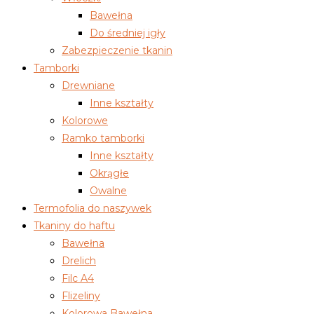
Bawełna
Do średniej igły
Zabezpieczenie tkanin
Tamborki
Drewniane
Inne kształty
Kolorowe
Ramko tamborki
Inne kształty
Okrągłe
Owalne
Termofolia do naszywek
Tkaniny do haftu
Bawełna
Drelich
Filc A4
Flizeliny
Kolorowa Bawełna