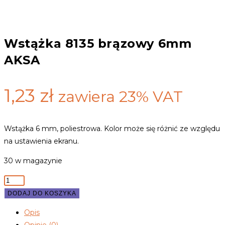
Wstążka 8135 brązowy 6mm
AKSA
1,23
zł
zawiera 23% VAT
Wstążka 6 mm, poliestrowa. Kolor może się różnić ze względu
na ustawienia ekranu.
30 w magazynie
ilość
Wstążka
DODAJ DO KOSZYKA
8135
Opis
brązowy