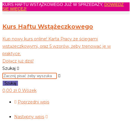
KURS HAFTU WSTĄŻKOWEGO JUŻ W SPRZEDAŻY,
DOWIEDŹ
Koniec
SIĘ WIĘCEJ!
treści
Kurs Haftu Wstążeczkowego
Kup nowy kurs online! Karta Pracy ze ściegami
wstążeczkowymi, oraz 5 wzorów, żeby trenować je w
praktyce.
Dołącz już dziś!
Szukaj
Szukaj
0,00
zł
0
Wózek
Poprzedni wpis
Następny wpis