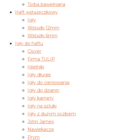
Torba bawełniana
Haft wstążeczkowy
Igły
Wstążki 12mm
Wstążki 6mm
Igły do haftu
Clover
Firma TULIP
Igielniki
Igły długie
Igły do cieniowania
Igły do dzianin
Igły karnety
Igły na sztuki
Igły z dużym oczkiem
John James
Nawlekacze
Prym