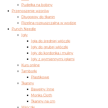
Pudełka na bobiny
Przenoszenie wzorów
Długopisy do tkanin
Flizelina rozpuszczalna w wodzie
Punch Needle
Igły
Igła do średniej włóczki
Igły do grubej włóczki
Igły do kordonka i muliny
Igły z wymiennymi igłami
Kurs online
Tamborki
Plastikowe
Tkaniny
Bawełny Inne
Monks Cloth
Tkaniny na cm
Włóczki