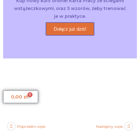
Kup nowy kurs online! Karta Pracy ze ściegami
wstążeczkowymi, oraz 5 wzorów, żeby trenować
je w praktyce.
Dołącz już dziś!
0
0,00
zł
Poprzedni wpis
Następny wpis