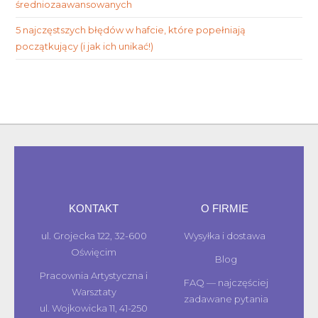
średniozaawansowanych
5 najczęstszych błędów w hafcie, które popełniają
początkujący (i jak ich unikać!)
KONTAKT
O FIRMIE
ul. Grojecka 122, 32-600
Wysyłka i dostawa
Oświęcim
Blog
Pracownia Artystyczna i
FAQ — najczęściej
Warsztaty
zadawane pytania
ul. Wojkowicka 11, 41-250