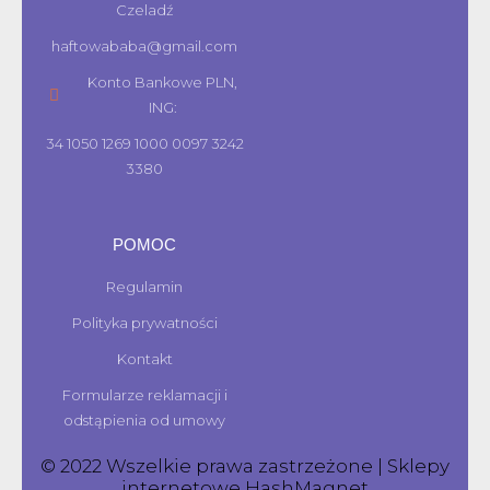
Czeladź
haftowababa@gmail.com
Konto Bankowe PLN,
ING:
34 1050 1269 1000 0097 3242
3380
POMOC
Regulamin
Polityka prywatności
Kontakt
Formularze reklamacji i
odstąpienia od umowy
© 2022 Wszelkie prawa zastrzeżone | Sklepy
internetowe
HashMagnet