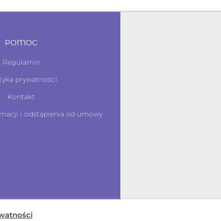
POMOC
Regulamin
tyka prywatności
Kontakt
macji i odstąpienia od umowy
ywatności