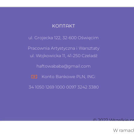
KONTAKT
ul. Grojecka 122, 32-600 Oświęcim
Pracownia Artystyczna i Warsztaty
ul. Wojkowicka 11, 41-250 Czeladź
haftowababa@gmail.com
Konto Bankowe PLN, ING:
34 1050 1269 1000 0097 3242 3380
© 2022 Wszelkie p
W ramach 