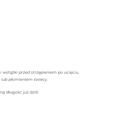
 wstążki przed strzępieniem po ucięciu,
ą lub płomieniem świecy.
 długość już dziś!