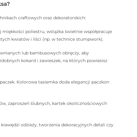
ksa?
chnikach craftowych oraz dekoratorskich:
 miękkości poliestru, wstążka świetnie współpracuje
tych kwiatów i liści (np. w technice stumpwork).
rewnianych lub bambusowych obręczy, aby
zdobnych kokard i zawieszek, na których powiesisz
paczek. Kolorowa tasiemka doda elegancji paczkon
w, zaproszeń ślubnych, kartek okolicznościowych
rawędzi odzieży, tworzenia dekoracyjnych detali czy