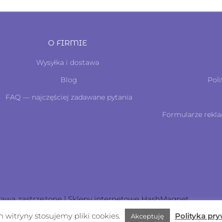
O FIRMIE
Wysyłka i dostawa
Blog
Poli
FAQ — najczęściej zadawane pytania
Formularze rekla
rawa zastrzeżone | Sklepy internetowe
HashMagnet
witryny stosujemy pliki cookies.
Polityka pr
Akceptuję