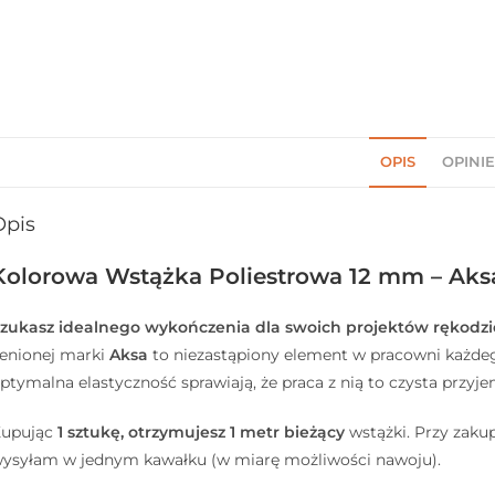
OPIS
OPINIE
Opis
Kolorowa Wstążka Poliestrowa 12 mm – Aksa
zukasz idealnego wykończenia dla swoich projektów rękodzi
enionej marki
Aksa
to niezastąpiony element w pracowni każdego
ptymalna elastyczność sprawiają, że praca z nią to czysta przyj
upując
1 sztukę, otrzymujesz 1 metr bieżący
wstążki. Przy zaku
ysyłam w jednym kawałku (w miarę możliwości nawoju).