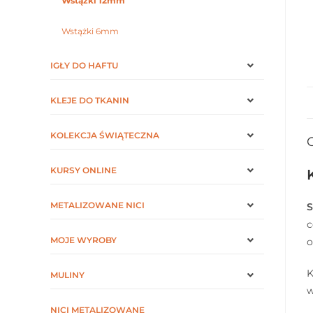
Wstążki 12mm
Wstążki 6mm
IGŁY DO HAFTU
KLEJE DO TKANIN
KOLEKCJA ŚWIĄTECZNA
KURSY ONLINE
METALIZOWANE NICI
S
c
MOJE WYROBY
o
K
MULINY
w
NICI METALIZOWANE