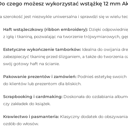
Do czego możesz wykorzystać wstążkę 12 mm A
a szerokość jest niezwykle uniwersalna i sprawdzi się w wielu te
Haft wstążeczkowy (ribbon embroidery):
Dzięki odpowiedniej
z igłą i tkaniną, pozwalając na tworzenie trójwymiarowych, gęs
Estetyczne wykończenie tamborków:
Idealna do owijania d
zabezpieczyć tkaninę przed ślizganiem, a także do tworzenia o
swój gotowy haft na ścianie.
Pakowanie prezentów i zamówień:
Podnieś estetykę swoich 
do klientów lub prezentom dla bliskich.
Scrapbooking i cardmaking:
Doskonała do ozdabiania albumó
czy zakładek do książek.
Krawiectwo i pasmanteria:
Klasyczny dodatek do obszywania k
ozdób do włosów.