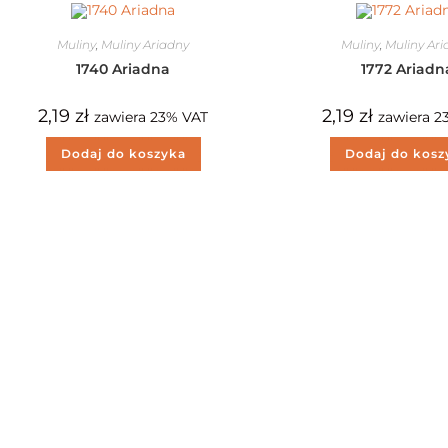
Muliny
,
Muliny Ariadny
Muliny
,
Muliny Ar
1740 Ariadna
1772 Ariadn
2,19
zł
2,19
zł
zawiera 23% VAT
zawiera 2
Dodaj do koszyka
Dodaj do kosz