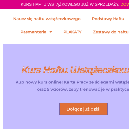
KURS HAFTU WSTĄŻKOWEGO JUŻ W SPRZEDAŻY,
DOW
Naucz się haftu wstążeczkowego
Podstawy Haftu – 
Pasmanteria
PLAKATY
Zestawy do haftu
Kurs Haftu Wstążeczko
Kup nowy kurs online! Karta Pracy ze ściegami wstą
oraz 5 wzorów, żeby trenować je w praktyce
Dołącz już dziś!