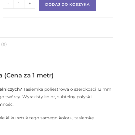
-
+
DODAJ DO KOSZYKA
 (0)
 (Cena za 1 metr)
elniczych?
Tasiemka poliestrowa o szerokości 12 mm
 twórcy. Wyrazisty kolor, subtelny połysk i
emność.
pie kilku sztuk tego samego koloru, tasiemkę