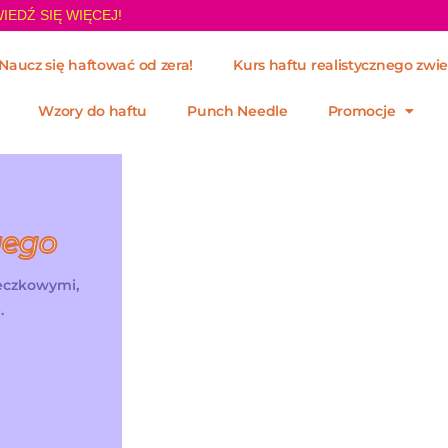
IEDŹ SIĘ WIĘCEJ!
Naucz się haftować od zera!
Kurs haftu realistycznego zwie
Wzory do haftu
Punch Needle
Promocje
wego
żeczkowymi,
.