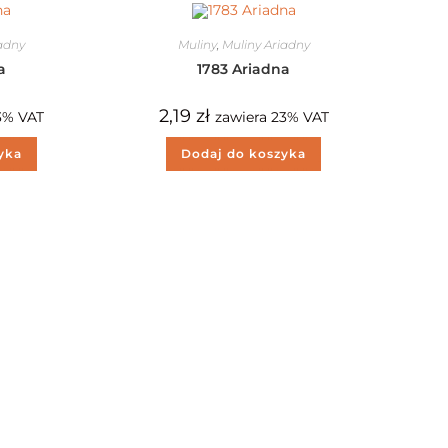
iadny
Muliny
,
Muliny Ariadny
a
1783 Ariadna
2,19
zł
3% VAT
zawiera 23% VAT
yka
Dodaj do koszyka