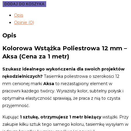
Wstążka
DODAJ DO KOSZYKA
8115
Opis
fioletowy
Opinie (0)
12mm
AKSA
Opis
Kolorowa Wstążka Poliestrowa 12 mm –
Aksa (Cena za 1 metr)
Szukasz idealnego wykończenia dla swoich projektów
rękodzielniczych?
Tasiemka poliestrowa o szerokości 12
mm cenionej marki
Aksa
to niezastąpiony element w
pracowni każdego twórcy. Wyrazisty kolor, subtelny połysk i
optymalna elastyczność sprawiają, że praca z nią to czysta
przyjemność.
Kupując
1 sztukę, otrzymujesz 1 metr bieżący
wstążki. Przy
zakupie kilku sztuk tego samego koloru, tasiemkę wysyłam w