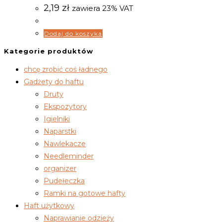
2,19
zł
zawiera 23% VAT
Dodaj do koszyka
Kategorie produktów
chcę zrobić coś ładnego
Gadżety do haftu
Druty
Ekspozytory
Igielniki
Naparstki
Nawlekacze
Needleminder
organizer
Pudełeczka
Ramki na gotowe hafty
Haft użytkowy
Naprawianie odzieży