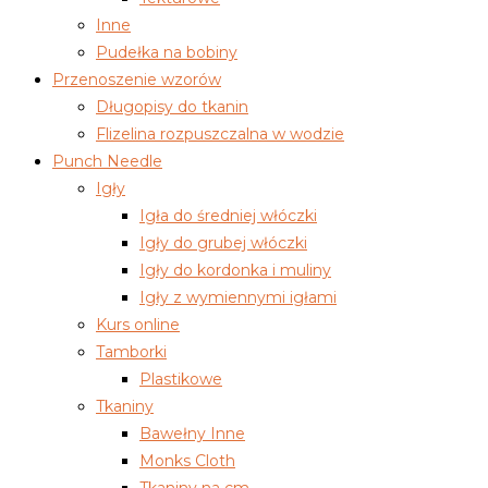
Inne
Pudełka na bobiny
Przenoszenie wzorów
Długopisy do tkanin
Flizelina rozpuszczalna w wodzie
Punch Needle
Igły
Igła do średniej włóczki
Igły do grubej włóczki
Igły do kordonka i muliny
Igły z wymiennymi igłami
Kurs online
Tamborki
Plastikowe
Tkaniny
Bawełny Inne
Monks Cloth
Tkaniny na cm