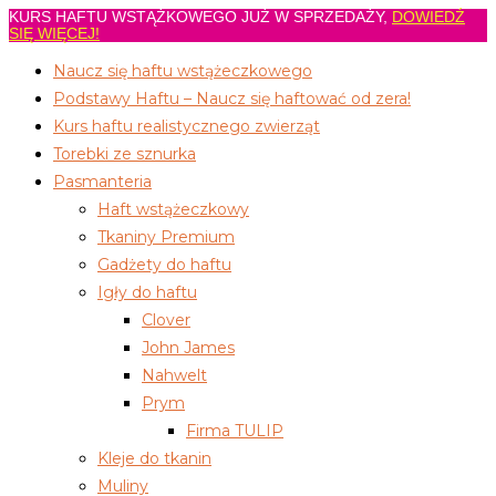
KURS HAFTU WSTĄŻKOWEGO JUŻ W SPRZEDAŻY,
DOWIEDŹ
Koniec
SIĘ WIĘCEJ!
treści
Naucz się haftu wstążeczkowego
Podstawy Haftu – Naucz się haftować od zera!
Kurs haftu realistycznego zwierząt
Torebki ze sznurka
Pasmanteria
Haft wstążeczkowy
Tkaniny Premium
Gadżety do haftu
Igły do haftu
Clover
John James
Nahwelt
Prym
Firma TULIP
Kleje do tkanin
Muliny