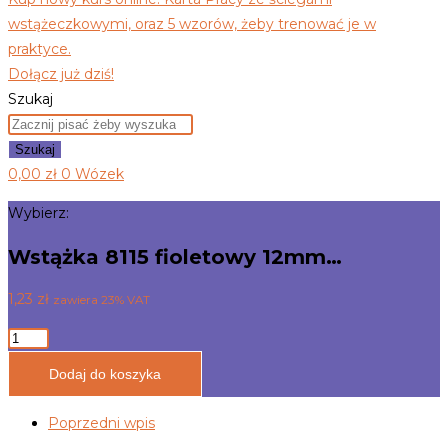
wstążeczkowymi, oraz 5 wzorów, żeby trenować je w
praktyce.
Dołącz już dziś!
Szukaj
Szukaj
0,00
zł
0
Wózek
Wybierz:
Wstążka 8115 fioletowy 12mm…
1,23
zł
zawiera 23% VAT
ilość
Wstążka
Dodaj do koszyka
8115
fioletowy
Poprzedni wpis
12mm