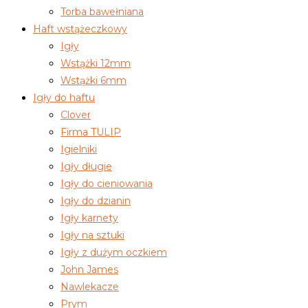
Torba bawełniana
Haft wstążeczkowy
Igły
Wstążki 12mm
Wstążki 6mm
Igły do haftu
Clover
Firma TULIP
Igielniki
Igły długie
Igły do cieniowania
Igły do dzianin
Igły karnety
Igły na sztuki
Igły z dużym oczkiem
John James
Nawlekacze
Prym