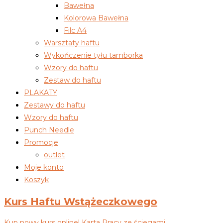
Bawełna
Kolorowa Bawełna
Filc A4
Warsztaty haftu
Wykończenie tyłu tamborka
Wzory do haftu
Zestaw do haftu
PLAKATY
Zestawy do haftu
Wzory do haftu
Punch Needle
Promocje
outlet
Moje konto
Koszyk
Kurs Haftu Wstążeczkowego
Kup nowy kurs online! Karta Pracy ze ściegami