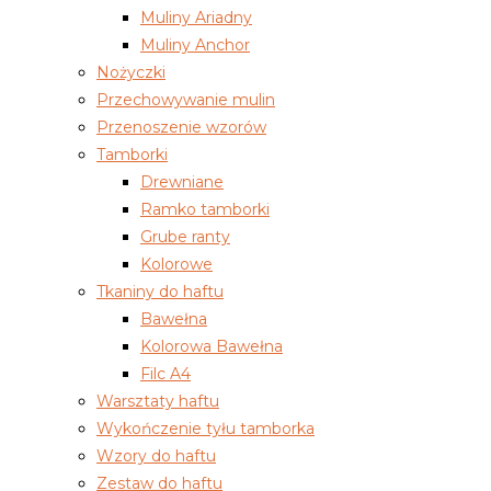
Muliny Ariadny
Muliny Anchor
Nożyczki
Przechowywanie mulin
Przenoszenie wzorów
Tamborki
Drewniane
Ramko tamborki
Grube ranty
Kolorowe
Tkaniny do haftu
Bawełna
Kolorowa Bawełna
Filc A4
Warsztaty haftu
Wykończenie tyłu tamborka
Wzory do haftu
Zestaw do haftu