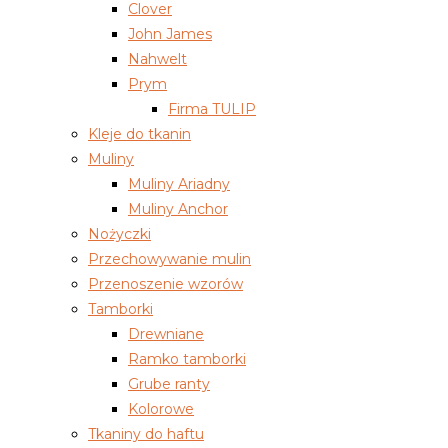
Clover
John James
Nahwelt
Prym
Firma TULIP
Kleje do tkanin
Muliny
Muliny Ariadny
Muliny Anchor
Nożyczki
Przechowywanie mulin
Przenoszenie wzorów
Tamborki
Drewniane
Ramko tamborki
Grube ranty
Kolorowe
Tkaniny do haftu