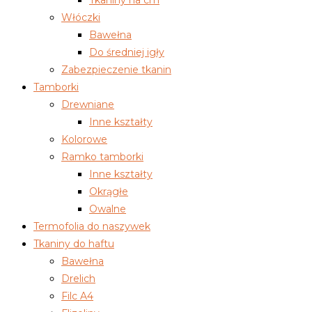
Włóczki
Bawełna
Do średniej igły
Zabezpieczenie tkanin
Tamborki
Drewniane
Inne kształty
Kolorowe
Ramko tamborki
Inne kształty
Okrągłe
Owalne
Termofolia do naszywek
Tkaniny do haftu
Bawełna
Drelich
Filc A4