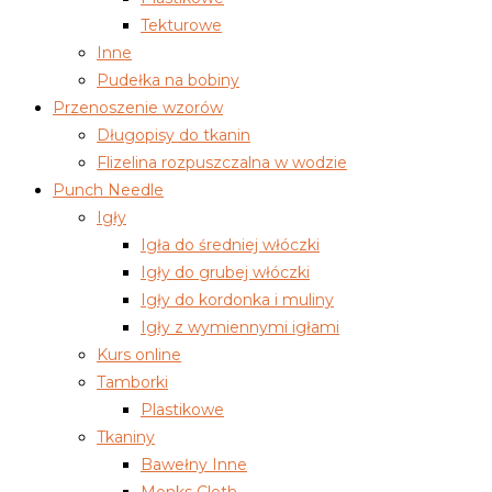
Tekturowe
Inne
Pudełka na bobiny
Przenoszenie wzorów
Długopisy do tkanin
Flizelina rozpuszczalna w wodzie
Punch Needle
Igły
Igła do średniej włóczki
Igły do grubej włóczki
Igły do kordonka i muliny
Igły z wymiennymi igłami
Kurs online
Tamborki
Plastikowe
Tkaniny
Bawełny Inne
Monks Cloth