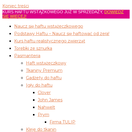
Koniec treści
KURS HAFTU WSTĄŻKOWEGO JUŻ W SPRZEDAŻY,
DOWIEDŹ
SIĘ WIĘCEJ!
Naucz się haftu wstążeczkowego
Podstawy Haftu – Naucz się haftować od zera!
Kurs haftu realistycznego zwierząt
Torebki ze sznurka
Pasmanteria
Haft wstążeczkowy
Tkaniny Premium
Gadżety do haftu
Igły do haftu
Clover
John James
Nahwelt
Prym
Firma TULIP
Kleje do tkanin