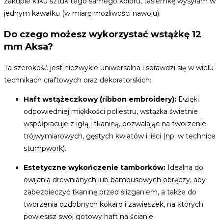
zakupie kilku sztuk tego samego koloru, tasiemkę wysyłam w
jednym kawałku (w miarę możliwości nawoju).
Do czego możesz wykorzystać wstążkę 12
mm Aksa?
Ta szerokość jest niezwykle uniwersalna i sprawdzi się w wielu
technikach craftowych oraz dekoratorskich:
Haft wstążeczkowy (ribbon embroidery):
Dzięki
odpowiedniej miękkości poliestru, wstążka świetnie
współpracuje z igłą i tkaniną, pozwalając na tworzenie
trójwymiarowych, gęstych kwiatów i liści (np. w technice
stumpwork).
Estetyczne wykończenie tamborków:
Idealna do
owijania drewnianych lub bambusowych obręczy, aby
zabezpieczyć tkaninę przed ślizganiem, a także do
tworzenia ozdobnych kokard i zawieszek, na których
powiesisz swój gotowy haft na ścianie.