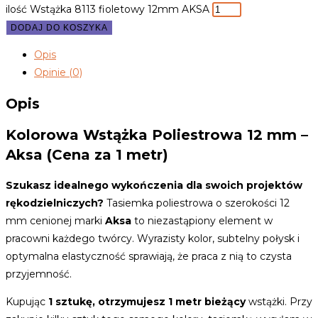
ilość Wstążka 8113 fioletowy 12mm AKSA
DODAJ DO KOSZYKA
Opis
Opinie (0)
Opis
Kolorowa Wstążka Poliestrowa 12 mm –
Aksa (Cena za 1 metr)
Szukasz idealnego wykończenia dla swoich projektów
rękodzielniczych?
Tasiemka poliestrowa o szerokości 12
mm cenionej marki
Aksa
to niezastąpiony element w
pracowni każdego twórcy. Wyrazisty kolor, subtelny połysk i
optymalna elastyczność sprawiają, że praca z nią to czysta
przyjemność.
Kupując
1 sztukę, otrzymujesz 1 metr bieżący
wstążki. Przy