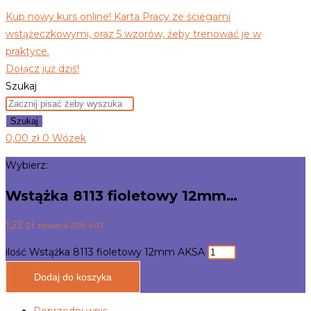
Kup nowy kurs online! Karta Pracy ze ściegami
wstążeczkowymi, oraz 5 wzorów, żeby trenować je w
praktyce.
Dołącz już dziś!
Szukaj
Szukaj
0,00
zł
0
Wózek
Wybierz:
Wstążka 8113 fioletowy 12mm…
1,23
zł
zawiera 23% VAT
ilość Wstążka 8113 fioletowy 12mm AKSA
Dodaj do koszyka