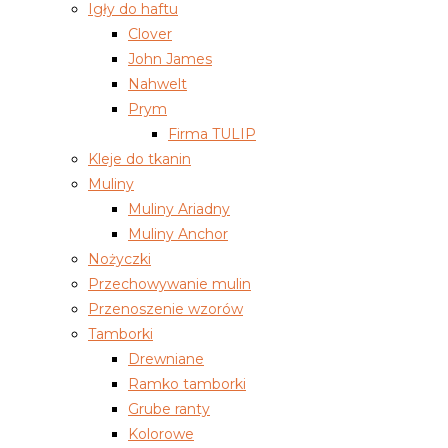
Igły do haftu
Clover
John James
Nahwelt
Prym
Firma TULIP
Kleje do tkanin
Muliny
Muliny Ariadny
Muliny Anchor
Nożyczki
Przechowywanie mulin
Przenoszenie wzorów
Tamborki
Drewniane
Ramko tamborki
Grube ranty
Kolorowe