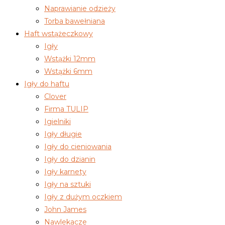
Naprawianie odzieży
Torba bawełniana
Haft wstążeczkowy
Igły
Wstążki 12mm
Wstążki 6mm
Igły do haftu
Clover
Firma TULIP
Igielniki
Igły długie
Igły do cieniowania
Igły do dzianin
Igły karnety
Igły na sztuki
Igły z dużym oczkiem
John James
Nawlekacze