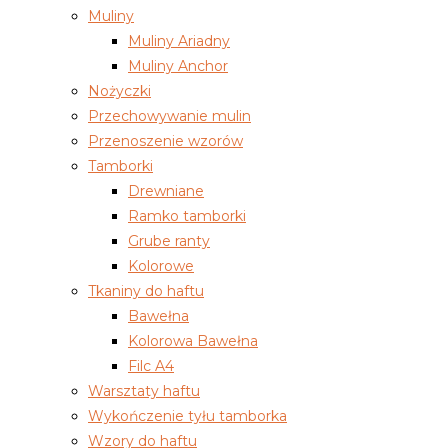
Muliny
Muliny Ariadny
Muliny Anchor
Nożyczki
Przechowywanie mulin
Przenoszenie wzorów
Tamborki
Drewniane
Ramko tamborki
Grube ranty
Kolorowe
Tkaniny do haftu
Bawełna
Kolorowa Bawełna
Filc A4
Warsztaty haftu
Wykończenie tyłu tamborka
Wzory do haftu