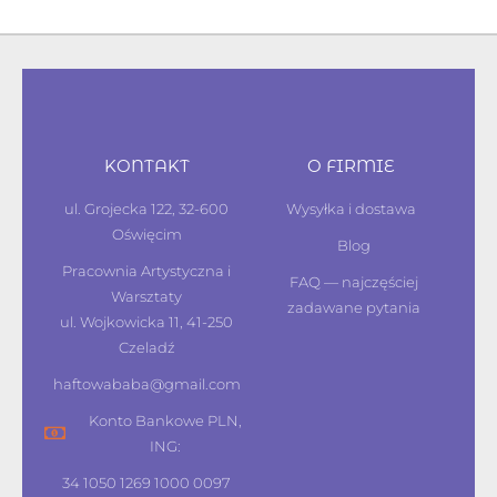
KONTAKT
O FIRMIE
ul. Grojecka 122, 32-600
Wysyłka i dostawa
Oświęcim
Blog
Pracownia Artystyczna i
FAQ — najczęściej
Warsztaty
zadawane pytania
ul. Wojkowicka 11, 41-250
Czeladź
haftowababa@gmail.com
Konto Bankowe PLN,
ING:
34 1050 1269 1000 0097