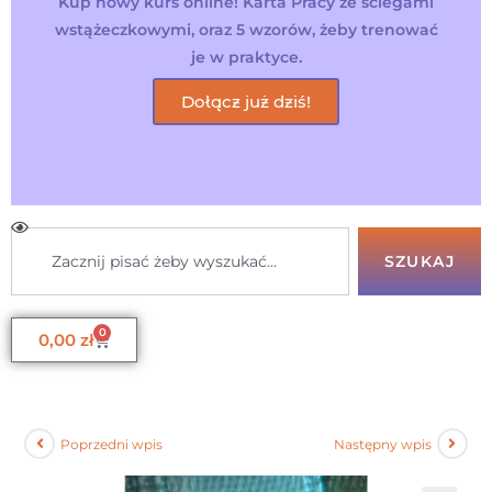
Kup nowy kurs online! Karta Pracy ze ściegami
wstążeczkowymi, oraz 5 wzorów, żeby trenować
je w praktyce.
Dołącz już dziś!
SZUKAJ
0
0,00
zł
Poprzedni wpis
Następny wpis