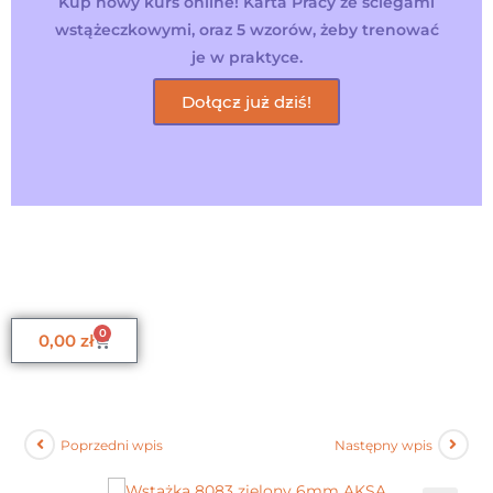
Kup nowy kurs online! Karta Pracy ze ściegami
wstążeczkowymi, oraz 5 wzorów, żeby trenować
je w praktyce.
Dołącz już dziś!
0
0,00
zł
Poprzedni wpis
Następny wpis