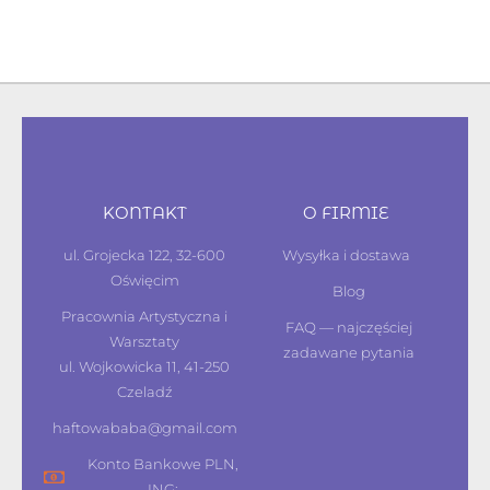
KONTAKT
O FIRMIE
ul. Grojecka 122, 32-600
Wysyłka i dostawa
Oświęcim
Blog
Pracownia Artystyczna i
FAQ — najczęściej
Warsztaty
zadawane pytania
ul. Wojkowicka 11, 41-250
Czeladź
haftowababa@gmail.com
Konto Bankowe PLN,
ING: