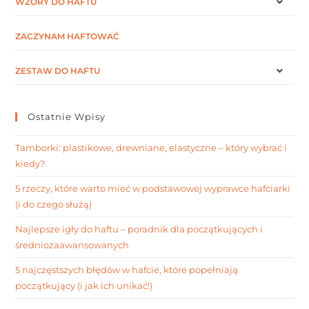
WZORY DO HAFTU
ZACZYNAM HAFTOWAĆ
ZESTAW DO HAFTU
Ostatnie Wpisy
Tamborki: plastikowe, drewniane, elastyczne – który wybrać i
kiedy?
5 rzeczy, które warto mieć w podstawowej wyprawce hafciarki
(i do czego służą)
Najlepsze igły do haftu – poradnik dla początkujących i
średniozaawansowanych
5 najczęstszych błędów w hafcie, które popełniają
początkujący (i jak ich unikać!)