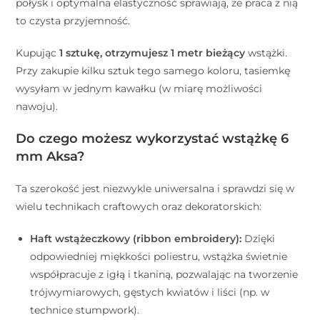
połysk i optymalna elastyczność sprawiają, że praca z nią
to czysta przyjemność.
Kupując
1 sztukę, otrzymujesz 1 metr bieżący
wstążki.
Przy zakupie kilku sztuk tego samego koloru, tasiemkę
wysyłam w jednym kawałku (w miarę możliwości
nawoju).
Do czego możesz wykorzystać wstążkę 6
mm Aksa?
Ta szerokość jest niezwykle uniwersalna i sprawdzi się w
wielu technikach craftowych oraz dekoratorskich:
Haft wstążeczkowy (ribbon embroidery):
Dzięki
odpowiedniej miękkości poliestru, wstążka świetnie
współpracuje z igłą i tkaniną, pozwalając na tworzenie
trójwymiarowych, gęstych kwiatów i liści (np. w
technice stumpwork).