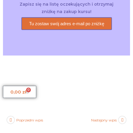
Zapisz się na listę oczekujących i otrzymaj
zniżkę na zakup kursu!
Tu zostaw swój adres e-mail po zniżkę
0
0,00
zł
Poprzedni wpis
Następny wpis