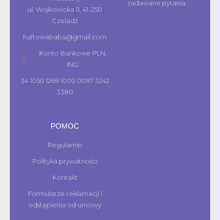
zadawane pytania
ul. Wojkowicka 11, 41-250
Czeladź
haftowababa@gmail.com
Konto Bankowe PLN,
ING:
34 1050 1269 1000 0097 3242
3380
POMOC
Regulamin
Polityka prywatności
Kontakt
Formularze reklamacji i
odstąpienia od umowy