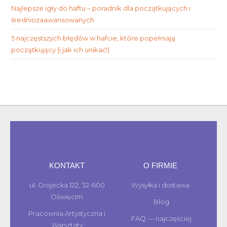
Najlepsze igły do haftu – poradnik dla początkujących i
średniozaawansowanych
5 najczęstszych błędów w hafcie, które popełniają
początkujący (i jak ich unikać!)
KONTAKT
O FIRMIE
ul. Grojecka 122, 32-600
Wysyłka i dostawa
Oświęcim
Blog
Pracownia Artystyczna i
FAQ — najczęściej
Warsztaty