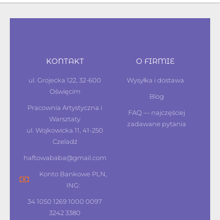
KONTAKT
O FIRMIE
ul. Grojecka 122, 32-600
Wysyłka i dostawa
Oświęcim
Blog
Pracownia Artystyczna i
FAQ — najczęściej
Warsztaty
zadawane pytania
ul. Wojkowicka 11, 41-250
Czeladź
haftowababa@gmail.com
Konto Bankowe PLN,
ING:
34 1050 1269 1000 0097
3242 3380