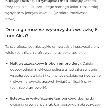
Kupując
1 sztukę, otrzymujesz 1 metr bieżący
wstążki.
Przy zakupie kilku sztuk tego samego koloru, tasiemkę
wysyłam w jednym kawałku (w miarę możliwości
nawoju).
Do czego możesz wykorzystać wstążkę 6
mm Aksa?
Ta szerokość jest niezwykle uniwersalna i sprawdzi się w
wielu technikach craftowych oraz dekoratorskich:
Haft wstążeczkowy (ribbon embroidery):
Dzięki
odpowiedniej miękkości poliestru, wstążka świetnie
współpracuje z igłą i tkaniną, pozwalając na tworzenie
trójwymiarowych, gęstych kwiatów i liści (np. w
technice stumpwork).
Estetyczne wykończenie tamborków:
Idealna do
owijania drewnianych lub bambusowych obręczy, aby