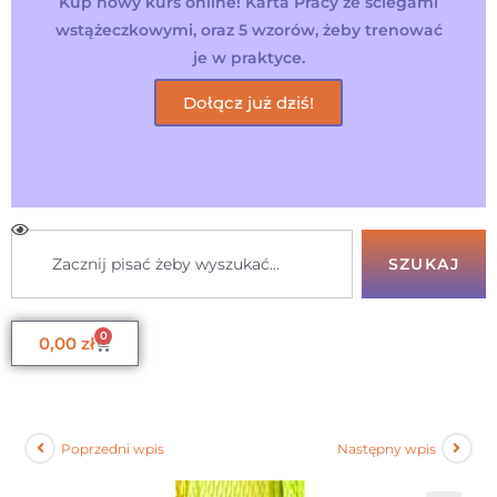
Kup nowy kurs online! Karta Pracy ze ściegami
wstążeczkowymi, oraz 5 wzorów, żeby trenować
je w praktyce.
Dołącz już dziś!
SZUKAJ
0
0,00
zł
Poprzedni wpis
Następny wpis