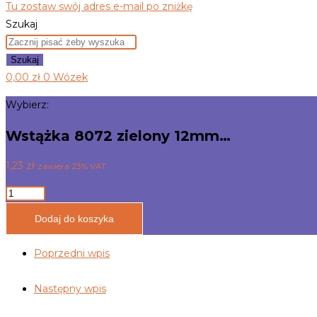
Tu zostaw swój adres e-mail po zniżkę
Szukaj
Szukaj
0,00
zł
0
Wózek
Wybierz:
Wstążka 8072 zielony 12mm…
1,23
zł
zawiera 23% VAT
ilość
Wstążka
Dodaj do koszyka
8072
zielony
Poprzedni wpis
12mm
AKSA
Następny wpis