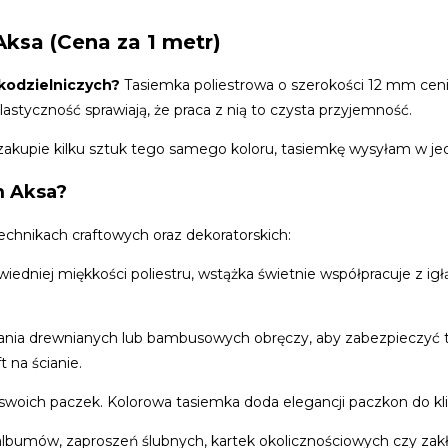
ksa (Cena za 1 metr)
kodzielniczych?
Tasiemka poliestrowa o szerokości 12 mm cen
astyczność sprawiają, że praca z nią to czysta przyjemność.
 zakupie kilku sztuk tego samego koloru, tasiemkę wysyłam w j
m Aksa?
technikach craftowych oraz dekoratorskich:
iedniej miękkości poliestru, wstążka świetnie współpracuje z igł
jania drewnianych lub bambusowych obręczy, aby zabezpieczyć t
 na ścianie.
woich paczek. Kolorowa tasiemka doda elegancji paczkon do kli
lbumów, zaproszeń ślubnych, kartek okolicznościowych czy zakł