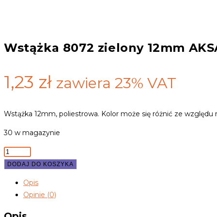
Wstążka 8072 zielony 12mm AKS
1,23
zł
zawiera 23% VAT
Wstążka 12mm, poliestrowa. Kolor może się różnić ze względu 
30 w magazynie
ilość
Wstążka
DODAJ DO KOSZYKA
8072
Opis
zielony
Opinie (0)
12mm
AKSA
Opis