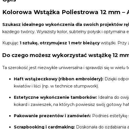
Kolorowa Wstążka Poliestrowa 12 mm – A
Szukasz idealnego wykończenia dla swoich projektów rę
każdego twórcy. Wyrazisty kolor, subtelny połysk i optymalna el
Kupując
1 sztukę, otrzymujesz 1 metr bieżący
wstążki. Przy
Do czego możesz wykorzystać wstążkę 12 m
Ta szerokość jest niezwykle uniwersalna i sprawdzi się w wielu 
Haft wstążeczkowy (ribbon embroidery):
Dzięki odpow
kwiatów i liści (np. w technice stumpwork).
Estetyczne wykończenie tamborków:
Idealna do owi
kokard i zawieszek, na których powiesisz swój gotowy haft
Pakowanie prezentów i zamówień:
Podnieś estetykę s
Scrapbooking i cardmaking:
Doskonała do ozdabiania a