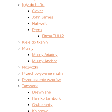
Igły do haftu
Clover
John James
Nahwelt
Prym
Firma TULIP
Kleje do tkanin
Muliny
Muliny Ariadny
Muliny Anchor
Nożyczki
Przechowywanie mulin
Przenoszenie wzorów
Tamborki
Drewniane
Ramko tamborki
Grube ranty
Kolorowe