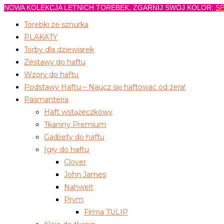
NOWA KOLEKCJA LETNICH TOREBEK, ZGARNIJ SWÓJ KOLOR:
SP
Koniec
treści
Torebki ze sznurka
PLAKATY
Torby dla dziewiarek
Zestawy do haftu
Wzory do haftu
Podstawy Haftu – Naucz się haftować od zera!
Pasmanteria
Haft wstążeczkowy
Tkaniny Premium
Gadżety do haftu
Igły do haftu
Clover
John James
Nahwelt
Prym
Firma TULIP