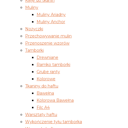
Kleje do tkanin
Muliny
Muliny Ariadny
Muliny Anchor
Nożyczki
Przechowywanie mulin
Przenoszenie wzorów
Tamborki
Drewniane
Ramko tamborki
Grube ranty
Kolorowe
Tkaniny do haftu
Bawełna
Kolorowa Bawełna
Filc A4
Warsztaty haftu
Wykończenie tyłu tamborka